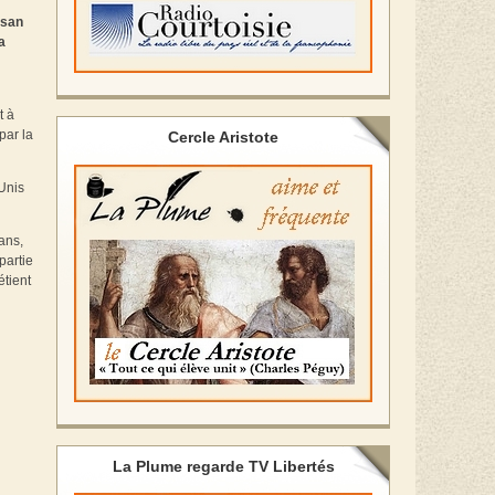
ssan
a
t à
par la
Cercle Aristote
Unis
ans,
partie
étient
La Plume regarde TV Libertés