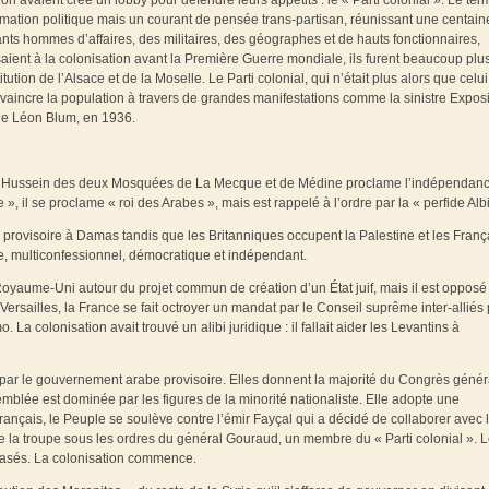
on avaient créé un lobby pour défendre leurs appétits : le « Parti colonial ». Le te
 formation politique mais un courant de pensée trans-partisan, réunissant une centain
ants hommes d’affaires, des militaires, des géographes et de hauts fonctionnaires,
aient à la colonisation avant la Première Guerre mondiale, ils furent beaucoup plu
tion de l’Alsace et de la Moselle. Le Parti colonial, qui n’était plus alors que celu
aincre la population à travers de grandes manifestations comme la sinistre Exposi
de Léon Blum, en 1936.
hérif Hussein des deux Mosquées de La Mecque et de Médine proclame l’indépendan
l se proclame « roi des Arabes », mais est rappelé à l’ordre par la « perfide Alb
provisoire à Damas tandis que les Britanniques occupent la Palestine et les França
re, multiconfessionnel, démocratique et indépendant.
yaume-Uni autour du projet commun de création d’un État juif, mais il est opposé
 Versailles, la France se fait octroyer un mandat par le Conseil suprême inter-alliés
a colonisation avait trouvé un alibi juridique : il fallait aider les Levantins à
par le gouvernement arabe provisoire. Elles donnent la majorité du Congrès génér
emblée est dominée par les figures de la minorité nationaliste. Elle adopte une
ançais, le Peuple se soulève contre l’émir Fayçal qui a décidé de collaborer avec 
ie la troupe sous les ordres du général Gouraud, un membre du « Parti colonial ». 
écrasés. La colonisation commence.