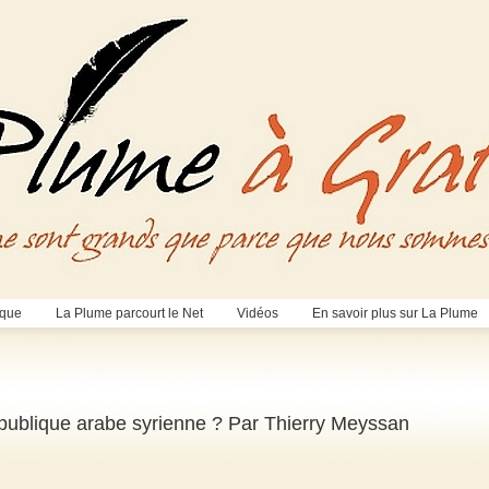
èque
La Plume parcourt le Net
Vidéos
En savoir plus sur La Plume
épublique arabe syrienne ? Par Thierry Meyssan