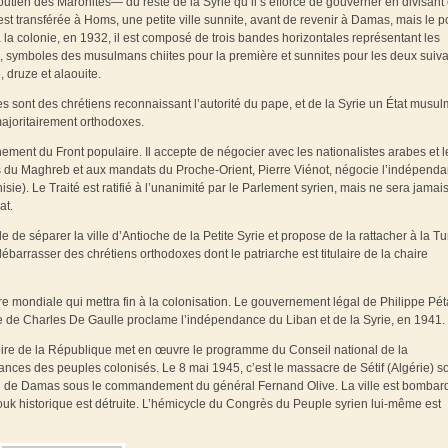
tien des Maronites— du reste de la Syrie qu’il s’efforce de gouverner en divisant 
st transférée à Homs, une petite ville sunnite, avant de revenir à Damas, mais le p
la colonie, en 1932, il est composé de trois bandes horizontales représentant les
), symboles des musulmans chiites pour la première et sunnites pour les deux suiva
, druze et alaouite.
es sont des chrétiens reconnaissant l’autorité du pape, et de la Syrie un État musu
majoritairement orthodoxes.
ent du Front populaire. Il accepte de négocier avec les nationalistes arabes et l
ts du Maghreb et aux mandats du Proche-Orient, Pierre Viénot, négocie l’indépend
nisie). Le Traité est ratifié à l’unanimité par le Parlement syrien, mais ne sera jamai
at.
e séparer la ville d’Antioche de la Petite Syrie et propose de la rattacher à la Tu
barrasser des chrétiens orthodoxes dont le patriarche est titulaire de la chaire
re mondiale qui mettra fin à la colonisation. Le gouvernement légal de Philippe Pét
e de Charles De Gaulle proclame l’indépendance du Liban et de la Syrie, en 1941.
oire de la République met en œuvre le programme du Conseil national de la
ances des peuples colonisés. Le 8 mai 1945, c’est le massacre de Sétif (Algérie) s
i de Damas sous le commandement du général Fernand Olive. La ville est bombar
souk historique est détruite. L’hémicycle du Congrès du Peuple syrien lui-même est