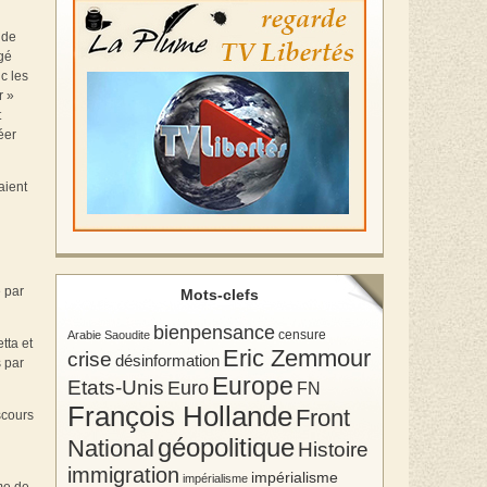
 de
agé
nc les
r »
t
éer
aient
e par
Mots-clefs
bienpensance
Arabie Saoudite
censure
tta et
Eric Zemmour
crise
désinformation
s par
Europe
Etats-Unis
Euro
FN
François Hollande
Front
scours
géopolitique
National
Histoire
immigration
impérialisme
impérialisme