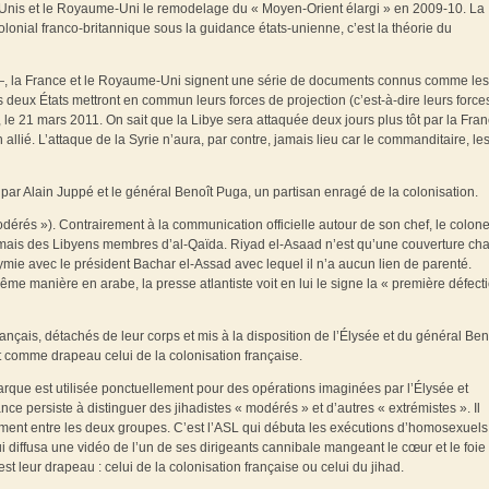
-Unis et le Royaume-Uni le remodelage du « Moyen-Orient élargi » en 2009-10. La
 colonial franco-britannique sous la guidance états-unienne, c’est la théorie du
—, la France et le Royaume-Uni signent une série de documents connus comme les
 deux États mettront en commun leurs forces de projection (c’est-à-dire leurs force
ie, le 21 mars 2011. On sait que la Libye sera attaquée deux jours plus tôt par la Fran
llié. L’attaque de la Syrie n’aura, par contre, jamais lieu car le commanditaire, le
ar Alain Juppé et le général Benoît Puga, un partisan enragé de la colonisation.
modérés »). Contrairement à la communication officielle autour de son chef, le colone
 mais des Libyens membres d’al-Qaïda. Riyad el-Asaad n’est qu’une couverture ch
nymie avec le président Bachar el-Assad avec lequel il n’a aucun lien de parenté.
e manière en arabe, la presse atlantiste voit en lui le signe la « première défect
nçais, détachés de leur corps et mis à la disposition de l’Élysée et du général Ben
it comme drapeau celui de la colonisation française.
rque est utilisée ponctuellement pour des opérations imaginées par l’Élysée et
e persiste à distinguer des jihadistes « modérés » et d’autres « extrémistes ». Il
ment entre les deux groupes. C’est l’ASL qui débuta les exécutions d’homosexuels
i diffusa une vidéo de l’un de ses dirigeants cannibale mangeant le cœur et le foie
st leur drapeau : celui de la colonisation française ou celui du jihad.