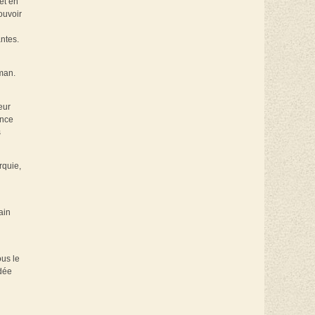
et en
ouvoir
ntes.
lman.
eur
ance
s
rquie,
ain
ous le
dée