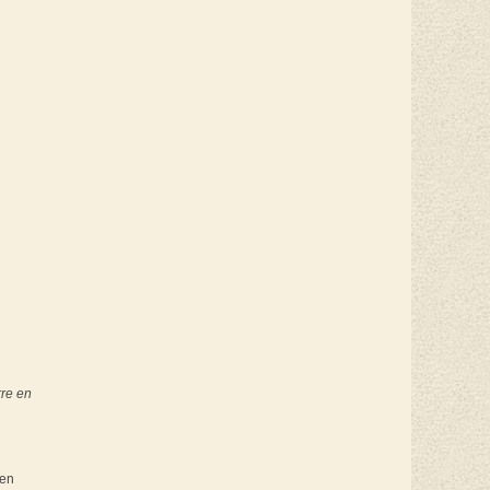
rre en
 en