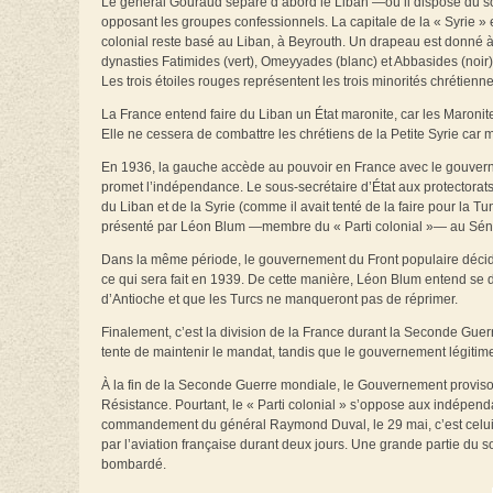
Le général Gouraud sépare d’abord le Liban —où il dispose du sou
opposant les groupes confessionnels. La capitale de la « Syrie » e
colonial reste basé au Liban, à Beyrouth. Un drapeau est donné à 
dynasties Fatimides (vert), Omeyyades (blanc) et Abbasides (noir
Les trois étoiles rouges représentent les trois minorités chrétienne
La France entend faire du Liban un État maronite, car les Maronit
Elle ne cessera de combattre les chrétiens de la Petite Syrie car 
En 1936, la gauche accède au pouvoir en France avec le gouvernem
promet l’indépendance. Le sous-secrétaire d’État aux protectora
du Liban et de la Syrie (comme il avait tenté de la faire pour la Tu
présenté par Léon Blum —membre du « Parti colonial »— au Sén
Dans la même période, le gouvernement du Front populaire décide d
ce qui sera fait en 1939. De cette manière, Léon Blum entend se dé
d’Antioche et que les Turcs ne manqueront pas de réprimer.
Finalement, c’est la division de la France durant la Seconde Guer
tente de maintenir le mandat, tandis que le gouvernement légitim
À la fin de la Seconde Guerre mondiale, le Gouvernement provis
Résistance. Pourtant, le « Parti colonial » s’oppose aux indépend
commandement du général Raymond Duval, le 29 mai, c’est celu
par l’aviation française durant deux jours. Une grande partie du 
bombardé.