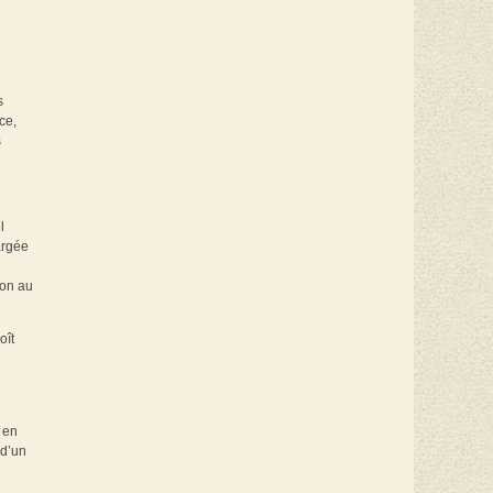
s
ce,
s
l
argée
ion au
oît
 en
 d’un