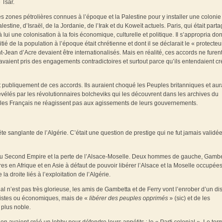
 Tsar.
s zones pétrolières connues à l’époque et la Palestine pour y installer une colonie
lestine, d’Israël, de la Jordanie, de l’Irak et du Koweït actuels. Paris, qui était part
 lui une colonisation à la fois économique, culturelle et politique. Il s’appropria do
itié de la population à l’époque était chrétienne et dont il se déclarait le « protecteu
nt-Jean d’Acre devaient être internationalisés. Mais en réalité, ces accords ne furen
avaient pris des engagements contradictoires et surtout parce qu’ils entendaient cr
t publiquement de ces accords. Ils auraient choqué les Peuples britanniques et aur
évélés par les révolutionnaires bolcheviks qui les découvrent dans les archives du
et les Français ne réagissent pas aux agissements de leurs gouvernements.
e sanglante de l’Algérie. C’était une question de prestige qui ne fut jamais validé
 du Second Empire et la perte de l’Alsace-Moselle. Deux hommes de gauche, Gambe
res en Afrique et en Asie à défaut de pouvoir libérer l’Alsace et la Moselle occupée
a droite liés à l’exploitation de l’Algérie.
onal n’est pas très glorieuse, les amis de Gambetta et de Ferry vont l’enrober d’un di
onnistes ou économiques, mais de «
libérer des peuples opprimés
» (sic) et de les
 plus noble.