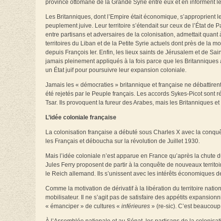
province ottomane de la Grande Syrie entre eux et en informent le
Les Britanniques, dont l’Empire était économique, s’approprient le
peuplement juive. Leur territoire s’étendait sur ceux de l’État de Pa
entre partisans et adversaires de la colonisation, admettait quant à
territoires du Liban et de la Petite Syrie actuels dont près de la mo
depuis François Ier. Enfin, les lieux saints de Jérusalem et de Sai
jamais pleinement appliqués à la fois parce que les Britanniques 
un État juif pour poursuivre leur expansion coloniale.
Jamais les « démocraties » britannique et française ne débattiren
été rejetés par le Peuple français. Les accords Sykes-Picot sont r
Tsar. Ils provoquent la fureur des Arabes, mais les Britanniques 
L’idée coloniale française
La colonisation française a débuté sous Charles X avec la conquêt
les Français et déboucha sur la révolution de Juillet 1930.
Mais l’idée coloniale n’est apparue en France qu’après la chute
Jules Ferry proposent de partir à la conquête de nouveaux territoi
le Reich allemand. Ils s’unissent avec les intérêts économiques de l
Comme la motivation de dérivatif à la libération du territoire nati
mobilisateur. Il ne s’agit pas de satisfaire des appétits expansi
«
émanciper
» de cultures «
inférieures
» (re-sic). C’est beaucoup