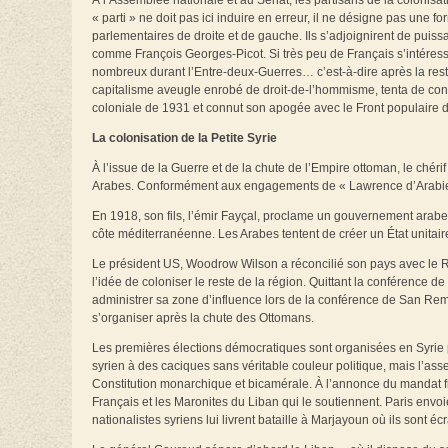
À l’Assemblée nationale et au Sénat, les partisans de la colonisati
« parti » ne doit pas ici induire en erreur, il ne désigne pas une
parlementaires de droite et de gauche. Ils s’adjoignirent de puiss
comme François Georges-Picot. Si très peu de Français s’intéress
nombreux durant l’Entre-deux-Guerres… c’est-à-dire après la restitu
capitalisme aveugle enrobé de droit-de-l’hommisme, tenta de conv
coloniale de 1931 et connut son apogée avec le Front populaire 
La colonisation de la Petite Syrie
À l’issue de la Guerre et de la chute de l’Empire ottoman, le c
Arabes. Conformément aux engagements de « Lawrence d’Arabie », i
En 1918, son fils, l’émir Fayçal, proclame un gouvernement arabe 
côte méditerranéenne. Les Arabes tentent de créer un État unitai
Le président US, Woodrow Wilson a réconcilié son pays avec le Ro
l’idée de coloniser le reste de la région. Quittant la conférence de
administrer sa zone d’influence lors de la conférence de San Remo. L
s’organiser après la chute des Ottomans.
Les premières élections démocratiques sont organisées en Syrie 
syrien à des caciques sans véritable couleur politique, mais l’ass
Constitution monarchique et bicamérale. À l’annonce du mandat fr
Français et les Maronites du Liban qui le soutiennent. Paris envo
nationalistes syriens lui livrent bataille à Marjayoun où ils sont 