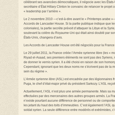
célébrant ses avancées démocratiques, il négocie avec les États
secrétaire d’État Hillary Clinton le convainc de relancer le projet
« leadership par l’arrière ».
Le 2 novembre 2010 —c’est-à-dire avant le « Printemps arabe »
Accords de Lancaster House. Si la partie publique indique que les
coloniales), la partie secrète prévoit d’attaquer la Libye et la Syr
soulevant la colère du Royaume-Uni qui était ainsi doublé par son a
États-Unis, changera d’avis.
Les Accords de Lancaster House ont été négociés pour la France p
Le 29 juillet 2011, la France créée l’Armée syrienne libre (les « 
Riyad el-Asaad, ses premiers éléments ne sont pas des Syriens,
de donner le vernis syrien. Il a été choisi en raison de son homo
Cependant, ignorant que les deux noms ne s’écrivent pas de la mêm
sein du régime ».
L’
Armée syrienne libre
(ASL) est encadrée par des légionnaires fra
Puga, le chef d’état-major privé du président Sarkozy. L’ASL reço
Actuellement, l’ASL n’est plus une armée permanente. Mais sa ma
effectuées par des mercenaires des autres groupes armés. La Franc
n’existe pourtant aucune différence de personnel ou de comporte
les jetant du haut des toits d’immeubles. C’est également l’ASL qu
soldat syrien. La seule différence entre modérés et extrémistes, c’e