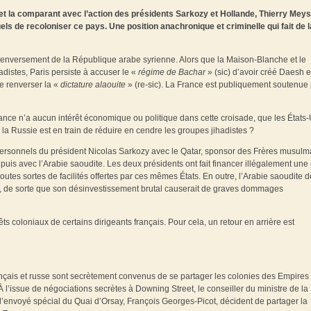
e et la comparant avec l’action des présidents Sarkozy et Hollande, Thierry Mey
els de recoloniser ce pays. Une position anachronique et criminelle qui fait de l
 renversement de la République arabe syrienne. Alors que la Maison-Blanche et le
distes, Paris persiste à accuser le «
régime de Bachar
» (sic) d’avoir créé Daesh e
de renverser la «
dictature alaouite
» (re-sic). La France est publiquement soutenue 
nce n’a aucun intérêt économique ou politique dans cette croisade, que les États-
la Russie est en train de réduire en cendre les groupes jihadistes ?
s personnels du président Nicolas Sarkozy avec le Qatar, sponsor des Frères musulm
uis avec l’Arabie saoudite. Les deux présidents ont fait financer illégalement une 
utes sortes de facilités offertes par ces mêmes États. En outre, l’Arabie saoudite d
, de sorte que son désinvestissement brutal causerait de graves dommages
ts coloniaux de certains dirigeants français. Pour cela, un retour en arrière est
nçais et russe sont secrètement convenus de se partager les colonies des Empires
À l’issue de négociations secrètes à Downing Street, le conseiller du ministre de la
l’envoyé spécial du Quai d’Orsay, François Georges-Picot, décident de partager la