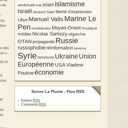
rme de
islamisme
islam
américain
e de
Irak
Israël
liberté d'expression
Jacques Sapir
s
Marine Le
Manuel Valls
Libye
i du
Pen
tion
Moyen-Orient
musique
mondialisation
Nicolas Sarkozy
médias
oligarchie
Russie
OTAN
propagande
russophobie
réinformation
ce des
sionisme
Syrie
ion ».
Union
Ukraine
terrorisme
is la
Européenne
USA
Vladimir
économie
Poutine
 à
 pour
Suivre La Plume - Flux RSS
al
Entries
RSS
Comments
RSS
les
Les