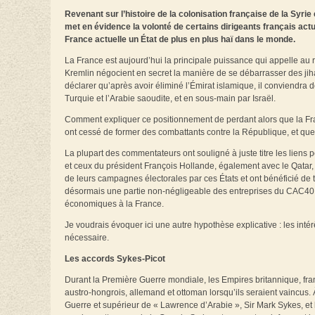
Revenant sur l’histoire de la colonisation française de la Syri
met en évidence la volonté de certains dirigeants français actu
France actuelle un État de plus en plus haï dans le monde.
La France est aujourd’hui la principale puissance qui appelle au
Kremlin négocient en secret la manière de se débarrasser des jiha
déclarer qu’après avoir éliminé l’Émirat islamique, il conviendra 
Turquie et l’Arabie saoudite, et en sous-main par Israël.
Comment expliquer ce positionnement de perdant alors que la Fra
ont cessé de former des combattants contre la République, et que 
La plupart des commentateurs ont souligné à juste titre les lien
et ceux du président François Hollande, également avec le Qatar, p
de leurs campagnes électorales par ces États et ont bénéficié de to
désormais une partie non-négligeable des entreprises du CAC40
économiques à la France.
Je voudrais évoquer ici une autre hypothèse explicative : les intérê
nécessaire.
Les accords Sykes-Picot
Durant la Première Guerre mondiale, les Empires britannique, fra
austro-hongrois, allemand et ottoman lorsqu’ils seraient vaincus. 
Guerre et supérieur de « Lawrence d’Arabie », Sir Mark Sykes, et 