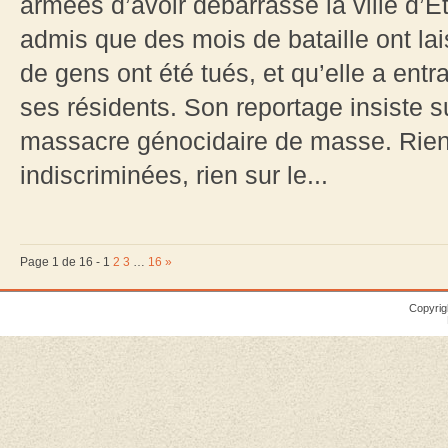
armées d’avoir débarrassé la ville d’É
admis que des mois de bataille ont lais
de gens ont été tués, et qu’elle a ent
ses résidents. Son reportage insiste s
massacre génocidaire de masse. Rien 
indiscriminées, rien sur le...
Page 1 de 16 -
1
2
3
…
16
»
Copyrig