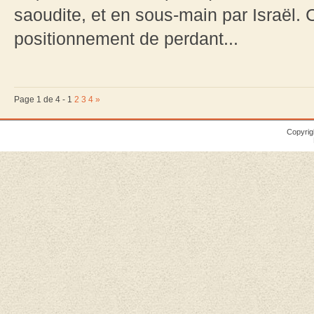
saoudite, et en sous-main par Israël.
positionnement de perdant...
Page 1 de 4 -
1
2
3
4
»
Copyrig