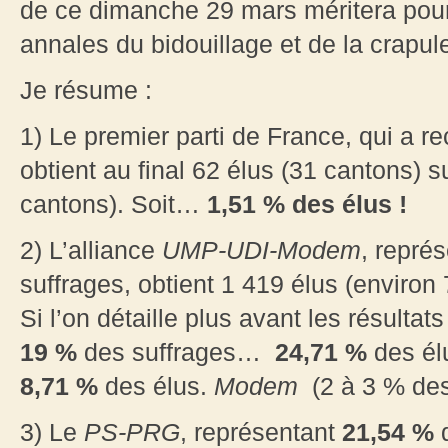
de ce dimanche 29 mars méritera pour
annales du bidouillage et de la crapule
Je résume :
1) Le premier parti de France, qui a re
obtient au final 62 élus (31 cantons) 
cantons). Soit…
1,51 %
des élus !
2) L’alliance
UMP-UDI-Modem
, repré
suffrages, obtient 1 419 élus (environ
Si l’on détaille plus avant les résultat
19 %
des suffrages…
24,71 %
des él
8,71 %
des élus.
Modem
(2 à 3 % de
3) Le
PS-PRG
, représentant
21,54 %
d