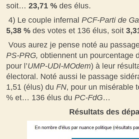
soit…
23,71 %
des élus.
4)
Le couple infernal
PCF-Parti de G
5,38 %
des votes et 136 élus, soit
3,3
Vous aurez je pense noté au passage
PS-PRG,
obtiennent un pourcentage d
pour l’
UMP-UDI-MOdem
) à leur résult
électoral. Noté aussi le passage sidéra
1,51 (élus) du
FN
, pour un misérable 
% et… 136 élus du
PC-FdG
…
Résultats des dép