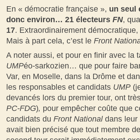
En « démocratie française »,
un seul 
donc environ… 21 électeurs
FN
, qu
17
. Extraordinairement démocratique,
Mais à part cela, c’est le
Front Nationa
A noter aussi, et pour en finir avec la
UMP
éo-sarkozien… que pour faire ba
Var, en Moselle, dans la Drôme et da
les responsables et candidats
UMP
(j
devancés lors du premier tour, ont trè
PC-FDG
)
,
pour empêcher coûte que co
candidats du
Front National
dans leur 
avait bien précisé que tout membre de 