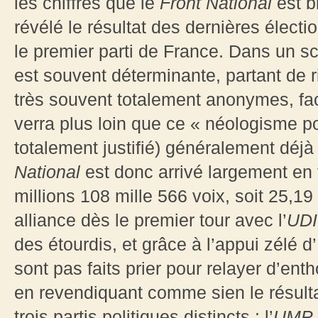
les chiffres que le
Front National
est b
révélé le résultat des dernières élect
le premier parti de France. Dans un scr
est souvent déterminante, partant de r
très souvent totalement anonymes, fa
verra plus loin que ce « néologisme pol
totalement justifié) généralement déjà
National
est donc arrivé largement en t
millions 108 mille 566 voix, soit 25,1
alliance dès le premier tour avec l’
UDI
des étourdis, et grâce à l’appui zélé d
sont pas faits prier pour relayer d’enth
en revendiquant comme sien le résulta
trois partis politiques distincts : l’
UMP
,