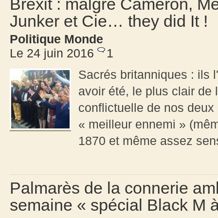
Brexit : malgré Cameron, M
Junker et Cie… they did It !
Politique Monde
Le 24 juin 2016
1
Sacrés britanniques : ils l
avoir été, le plus clair de
conflictuelle de nos deu
« meilleur ennemi » (même
1870 et même assez sens
Palmarès de la connerie amb
semaine « spécial Black M 