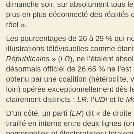
dimanche soir, sur absolument tous le
plus en plus déconnecté des réalités 
réel ».
Les pourcentages de 26 à 29 % qui nou
illustrations télévisuelles comme étan
Républicains
» (
LR
), ne l’étaient abso
désormais officiel de 26,65 % ne l’est p
obtenu par une coalition (hétéroclite, 
loin) opérée exceptionnellement dès le 
clairement distincts :
LR
, l’
UDI
et le
M
D’un côté, un parti (
LR
) dit « de droit
tiraillé en interne entre deux lignes (
personnelles et électoralistes) totalem