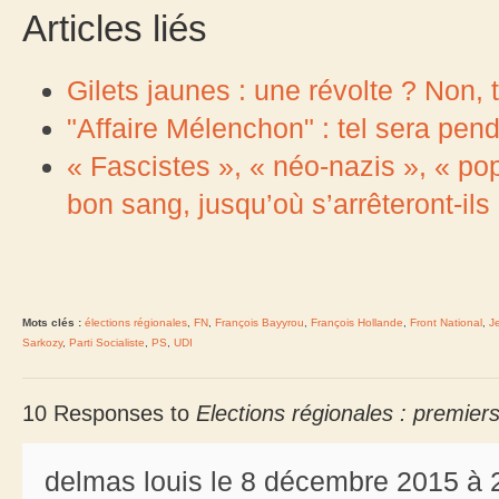
Articles liés
Gilets jaunes : une révolte ? Non, tr
"Affaire Mélenchon" : tel sera pen
« Fascistes », « néo-nazis », « po
bon sang, jusqu’où s’arrêteront-ils
Mots clés :
élections régionales
,
FN
,
François Bayyrou
,
François Hollande
,
Front National
,
J
Sarkozy
,
Parti Socialiste
,
PS
,
UDI
10 Responses to
Elections régionales : premier
delmas louis le 8 décembre 2015 à 