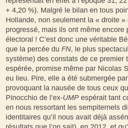
représentait en effet à l’époque 31, 2
+ 4,20 %). Malgré le bilan en tous poi
Hollande, non seulement la « droite » e
progressé, mais ils ont même encore p
électoral ! C’est donc une véritable B
que la percée du
FN
, le plus spectacul
système) des constats de ce premier to
espérée, promise même par Nicolas Sa
eu lieu. Pire, elle a été submergée pa
provoquant la nausée de tous ceux qu
Pinocchio de l’ex-
UMP
espérait tant c
en nous ressortant les sempiternels 
identitaires qu’il nous avait déjà ass
résultats que l’on sait), en 2012, et 