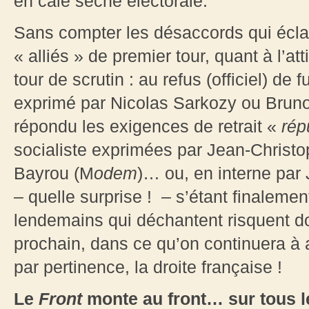
en cale sèche électorale.
Sans compter les désaccords qui éclat
« alliés » de premier tour, quant à l’a
tour de scrutin : au refus (officiel) de 
exprimé par Nicolas Sarkozy ou Brun
répondu les exigences de retrait «
rép
socialiste exprimées par Jean-Christ
Bayrou (M
odem
)… ou, en interne par
– quelle surprise ! – s’étant finaleme
lendemains qui déchantent risquent do
prochain, dans ce qu’on continuera à 
par pertinence, la droite française !
Le
Front
monte au front… sur tous le