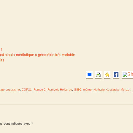
 !
at pipolo-médiatique à géométrie très variable
t !
mato-septicisme
,
COP21
,
France 2
,
François Hollande
,
GIEC
,
météo
,
Nathalie Kosciusko-Morizet
,
es sont indiqués avec
*