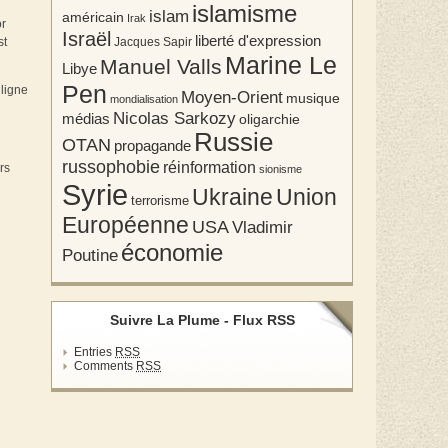
islamisme
islam
américain
Irak
or
Israël
liberté d'expression
Jacques Sapir
st
Marine Le
Manuel Valls
Libye
Pen
 ligne
Moyen-Orient
musique
mondialisation
Nicolas Sarkozy
médias
oligarchie
Russie
OTAN
propagande
russophobie
réinformation
rs
sionisme
Syrie
Union
Ukraine
terrorisme
Européenne
USA
Vladimir
économie
Poutine
Suivre La Plume - Flux RSS
Entries
RSS
Comments
RSS