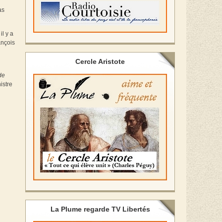
as
il y a
ançois
Cercle Aristote
de
istre
La Plume regarde TV Libertés