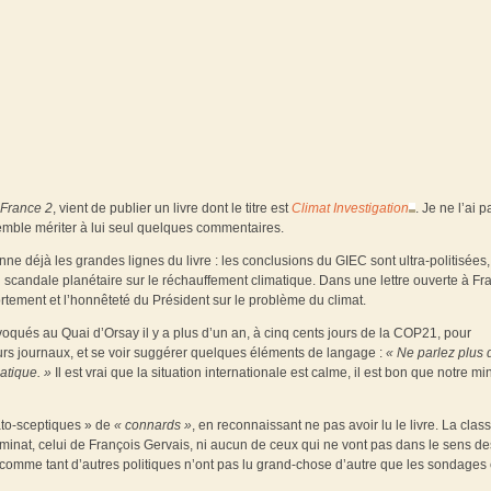
France 2
, vient de publier un livre dont le titre est
Climat Investigation
. Je ne l’ai p
semble mériter à lui seul quelques commentaires.
ne déjà les grandes lignes du livre : les conclusions du GIEC sont ultra-politisées, 
d’un scandale planétaire sur le réchauffement climatique. Dans une lettre ouverte à Fr
ortement et l’honnêteté du Président sur le problème du climat.
oqués au Quai d’Orsay il y a plus d’un an, à cinq cents jours de la COP21, pour
rs journaux, et se voir suggérer quelques éléments de langage :
« Ne parlez plus 
atique. »
Il est vrai que la situation internationale est calme, il est bon que notre min
mato-sceptiques » de
« connards »
, en reconnaissant ne pas avoir lu le livre. La class
rminat, celui de François Gervais, ni aucun de ceux qui ne vont pas dans le sens de
omme tant d’autres politiques n’ont pas lu grand-chose d’autre que les sondages 