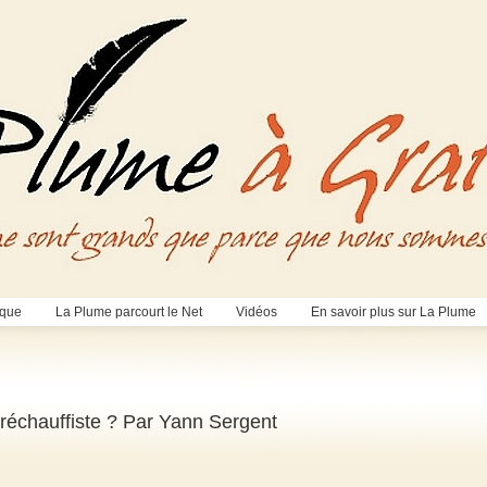
èque
La Plume parcourt le Net
Vidéos
En savoir plus sur La Plume
a réchauffiste ? Par Yann Sergent