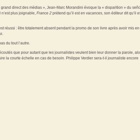
e grand direct des médias », Jean-Marc Morandini évoque la « disparition » du señ
 n’est plus joignable,
France 2
prétend qu’il est en vacances, son éditeur dit qu’il e
c’est réussi : être totalement absent pendant la promo de son livre après avoir mis en
i.
as du tout l’autre.
nt écoutés que pour autant que les journalistes veulent bien leur donner la parole, alo
aire la courte échelle en cas de besoin. Philippe Verdier sera-t-il journaliste encore