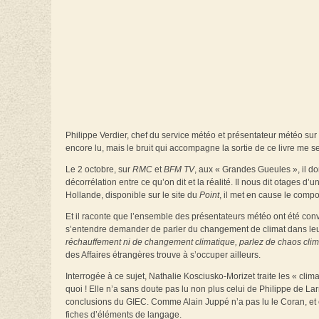
Philippe Verdier, chef du service météo et présentateur météo sur
encore lu, mais le bruit qui accompagne la sortie de ce livre me 
Le 2 octobre, sur
RMC
et
BFM TV
, aux « Grandes Gueules », il don
décorrélation entre ce qu’on dit et la réalité. Il nous dit otages 
Hollande, disponible sur le site du
Point
, il met en cause le comp
Et il raconte que l’ensemble des présentateurs météo ont été conv
s’entendre demander de parler du changement de climat dans leu
réchauffement ni de changement climatique, parlez de chaos clim
des Affaires étrangères trouve à s’occuper ailleurs.
Interrogée à ce sujet, Nathalie Kosciusko-Morizet traite les « cli
quoi ! Elle n’a sans doute pas lu non plus celui de Philippe de La
conclusions du GIEC. Comme Alain Juppé n’a pas lu le Coran, et c
fiches d’éléments de langage.