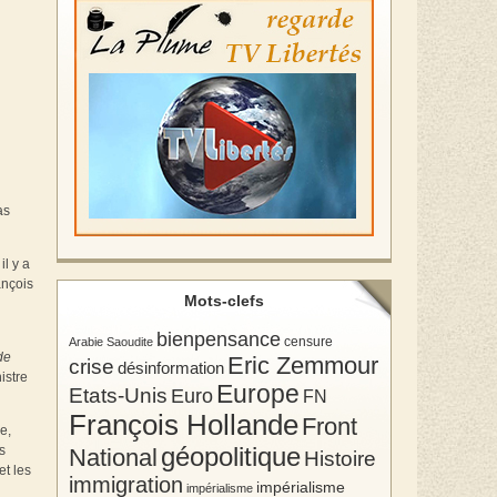
as
il y a
ançois
Mots-clefs
bienpensance
Arabie Saoudite
censure
de
Eric Zemmour
crise
désinformation
istre
Europe
Etats-Unis
Euro
FN
François Hollande
Front
e,
géopolitique
s
National
Histoire
et les
immigration
impérialisme
impérialisme