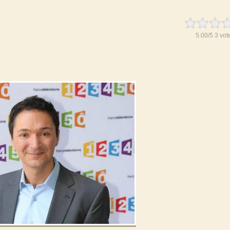
5.00
/
5
3
vot