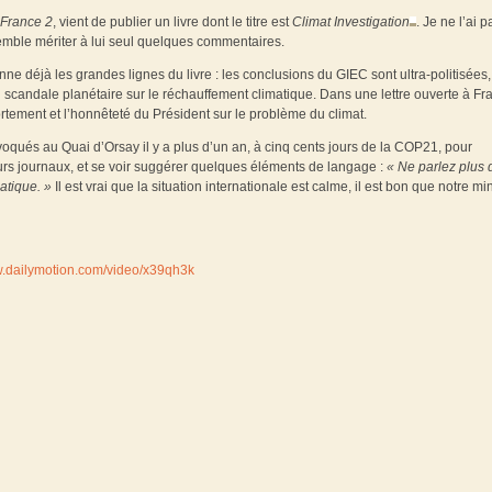
France 2
, vient de publier un livre dont le titre est
Climat Investigation
. Je ne l’ai p
semble mériter à lui seul quelques commentaires.
ne déjà les grandes lignes du livre : les conclusions du GIEC sont ultra-politisées, 
d’un scandale planétaire sur le réchauffement climatique. Dans une lettre ouverte à Fr
ortement et l’honnêteté du Président sur le problème du climat.
oqués au Quai d’Orsay il y a plus d’un an, à cinq cents jours de la COP21, pour
rs journaux, et se voir suggérer quelques éléments de langage :
« Ne parlez plus 
atique. »
Il est vrai que la situation internationale est calme, il est bon que notre min
w.dailymotion.com/video/x39qh3k