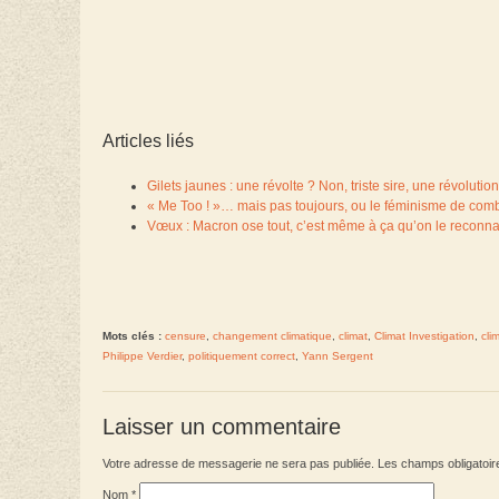
Articles liés
Gilets jaunes : une révolte ? Non, triste sire, une révolution
« Me Too ! »… mais pas toujours, ou le féminisme de comb
Vœux : Macron ose tout, c’est même à ça qu’on le reconnaî
Mots clés :
censure
,
changement climatique
,
climat
,
Climat Investigation
,
cli
Philippe Verdier
,
politiquement correct
,
Yann Sergent
Laisser un commentaire
Votre adresse de messagerie ne sera pas publiée. Les champs obligatoir
Nom
*