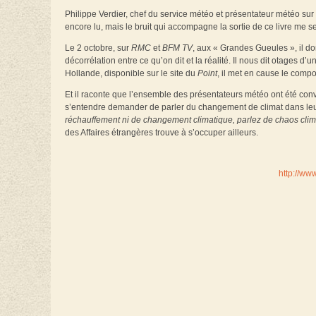
Philippe Verdier, chef du service météo et présentateur météo sur
encore lu, mais le bruit qui accompagne la sortie de ce livre me 
Le 2 octobre, sur
RMC
et
BFM TV
, aux « Grandes Gueules », il don
décorrélation entre ce qu’on dit et la réalité. Il nous dit otages 
Hollande, disponible sur le site du
Point
, il met en cause le comp
Et il raconte que l’ensemble des présentateurs météo ont été conv
s’entendre demander de parler du changement de climat dans leu
réchauffement ni de changement climatique, parlez de chaos clim
des Affaires étrangères trouve à s’occuper ailleurs.
http://ww