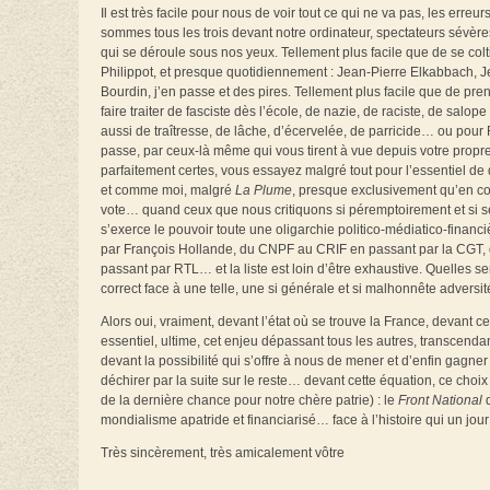
Il est très facile pour nous de voir tout ce qui ne va pas, les erreu
sommes tous les trois devant notre ordinateur, spectateurs sévères 
qui se déroule sous nos yeux. Tellement plus facile que de se colt
Philippot, et presque quotidiennement : Jean-Pierre Elkabbach,
Bourdin, j’en passe et des pires. Tellement plus facile que de pre
faire traiter de fasciste dès l’école, de nazie, de raciste, de sal
aussi de traîtresse, de lâche, d’écervelée, de parricide… ou pour Fl
passe, par ceux-là même qui vous tirent à vue depuis votre propr
parfaitement certes, vous essayez malgré tout pour l’essentiel 
et comme moi, malgré
La Plume
, presque exclusivement qu’en com
vote… quand ceux que nous critiquons si péremptoirement et si sév
s’exerce le pouvoir toute une oligarchie politico-médiatico-fina
par François Hollande, du CNPF au CRIF en passant par la CGT, 
passant par RTL… et la liste est loin d’être exhaustive. Quelles s
correct face à une telle, une si générale et si malhonnête adversit
Alors oui, vraiment, devant l’état où se trouve la France, devant 
essentiel, ultime, cet enjeu dépassant tous les autres, transcend
devant la possibilité qui s’offre à nous de mener et d’enfin gagner
déchirer par la suite sur le reste… devant cette équation, ce choix
de la dernière chance pour notre chère patrie) : le
Front National
d
mondialisme apatride et financiarisé… face à l’histoire qui un jo
Très sincèrement, très amicalement vôtre