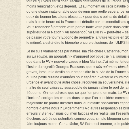
tout ce qui vous est si cher : racines chrétiennes de la France, res
moins remigration, etc.) dépend. Et au moment où cette bataille po
qu’une utopie inatteignable pour devenir une réelle espérance, une
deux de tourner les talons électoraux pour des « points de détail » 
mais à cette heure où la France est détruite par les mondialistes
Vous renoncez à prendre votre part et toute votre place dans cette
supérieur de la Nation ? Au moment où va ENFIN – peut-être – se
de passer votre tour ? Et donc de permettre la future victoire en 
le même), c’est-à-dire le triomphe encore et toujours de l’UMPS hi
Je ne suis vraiment pas par nature, ma très chère Catherine, mon 
sur
La Plume
, un apparatchik d’appareil politique : je n’ai jamai
que dans le
FN
« nouvelle vague » bleu Marine. J’ai même furieus
l’instar du regretté Georges Brassens, que «
dès qu’on est plus 
graves, lorsque le destin pour ne pas dire la survie de la France 
qu’une petite dizaine d’années pour espérer inverser le cours mor
urgence et avant toute autre chose, recouvrer sa souveraineté, il e
maître du seul vaisseau susceptible de jamais rallier le port de l
fréquente. On ne redresse que ce que l’on prend en main. Le
FN
n
l’inciter à corriger les choses dans ce que l’on considère comme d
majoritaire ne pourra incarner dans leur totalité nos valeurs et pri
nombre d’entre nous ? Evidemment ! A d’autres responsables brillan
erreurs ? Bien-sûr, mais qui n’en fait pas et en réalité, sur l’essen
électeurs avérés ou potentiels comme vous, simple blogueur com
faire toujours moins. Car la tâche, SA tâche est énorme, et le poid