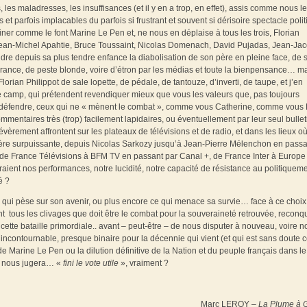
rs, les maladresses, les insuffisances (et il y en a trop, en effet), assis comme nous le
et parfois implacables du parfois si frustrant et souvent si dérisoire spectacle poli
iner comme le font Marine Le Pen et, ne nous en déplaise à tous les trois, Florian
 Jean-Michel Apahtie, Bruce Toussaint, Nicolas Domenach, David Pujadas, Jean-Ja
ndre depuis sa plus tendre enfance la diabolisation de son père en pleine face, de 
ope rance, de peste blonde, voire d’étron par les médias et toute la bienpensance… m
orian Philippot de sale lopette, de pédale, de tantouze, d’inverti, de taupe, et j’en
e camp, qui prétendent revendiquer mieux que vous les valeurs que, pas toujours
de défendre, ceux qui ne « mènent le combat », comme vous Catherine, comme vous 
mentaires très (trop) facilement lapidaires, ou éventuellement par leur seul bullet
èrement affrontent sur les plateaux de télévisions et de radio, et dans les lieux o
ncière surpuissante, depuis Nicolas Sarkozy jusqu’à Jean-Pierre Mélenchon en passa
de France Télévisions à BFM TV en passant par Canal +, de France Inter à Europe
eraient nos performances, notre lucidité, notre capacité de résistance au politiquem
é ?
ce qui pèse sur son avenir, ou plus encore ce qui menace sa survie… face à ce choix
ant tous les clivages que doit être le combat pour la souveraineté retrouvée, recon
 cette bataille primordiale.. avant – peut-être – de nous disputer à nouveau, voire 
 incontournable, presque binaire pour la décennie qui vient (et qui est sans doute c
e Marine Le Pen ou la dilution définitive de la Nation et du peuple français dans le
ur nous jugera… «
fini le vote utile
», vraiment ?
Marc LEROY –
La Plume
à G