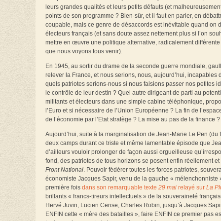
leurs grandes qualités et leurs petits défauts (et malheureusemen
points de son programme ? Bien-sûr, et il faut en parler, en débatt
coupable, mais ce genre de désaccords est inévitable quand on d
électeurs français (et sans doute assez nettement plus si l’on sou
mettre en œuvre une politique alternative, radicalement différen
que nous voyons tous venir).
En 1945, au sortir du drame de la seconde guerre mondiale, gaul
relever la France, et nous serions, nous, aujourd’hui, incapables d
quels patriotes serions-nous si nous faisions passer nos petites i
le contrôle de leur destin ? Quel autre dirigeant de parti au potenti
militants et électeurs dans une simple cabine téléphonique, propo
l’Euro et si nécessaire de l’Union Européenne ? La fin de l’espace
de l’économie par l’Etat stratège ? La mise au pas de la finance 
Aujourd’hui, suite à la marginalisation de Jean-Marie Le Pen (du
deux camps durant ce triste et même lamentable épisode que Jea
d’ailleurs vouloir prolonger de façon aussi orgueilleuse qu’irresp
fond, des patriotes de tous horizons se posent enfin réellement 
Front National
. Pouvoir fédérer toutes les forces patriotes, souve
économiste Jacques Sapir, venu de la gauche « mélenchonniste », c
première fois
dans son remarquable texte
29 mai
relayé sur
La P
brillants « francs-tireurs intellectuels » de la souveraineté fran
Hervé Juvin, Lucien Cerise, Charles Robin, jusqu’à Jacques Sapi
ENFIN cette « mère des batailles », faire ENFIN ce premier pas ess