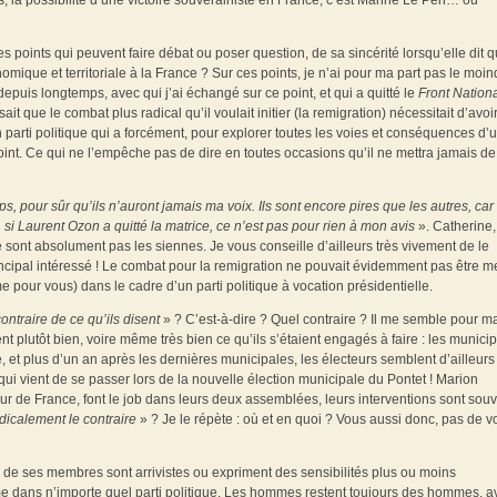
s, la possibilité d’une victoire souverainiste en France, c’est Marine Le Pen… ou
 points qui peuvent faire débat ou poser question, de sa sincérité lorsqu’elle dit qu
omique et territoriale à la France ? Sur ces points, je n’ai pour ma part pas le moin
epuis longtemps, avec qui j’ai échangé sur ce point, et qui a quitté le
Front Nation
ait que le combat plus radical qu’il voulait initier (la remigration) nécessitait d’avoir
parti politique qui a forcément, pour explorer toutes les voies et conséquences d’u
e point. Ce qui ne l’empêche pas de dire en toutes occasions qu’il ne mettra jamais de
ps, pour sûr qu’ils n’auront jamais ma voix. Ils sont encore pires que les autres, car 
…
si Laurent Ozon a quitté la matrice, ce n’est pas pour rien à mon avis
». Catherine,
 sont absolument pas les siennes. Je vous conseille d’ailleurs très vivement de le
ncipal intéressé ! Le combat pour la remigration ne pouvait évidemment pas être me
mme pour vous) dans le cadre d’un parti politique à vocation présidentielle.
contraire de ce qu’ils disent
» ? C’est-à-dire ? Quel contraire ? Il me semble pour m
 plutôt bien, voire même très bien ce qu’ils s’étaient engagés à faire : les municip
é, et plus d’un an après les dernières municipales, les électeurs semblent d’ailleurs
e qui vient de se passer lors de la nouvelle élection municipale du Pontet ! Marion
r de France, font le job dans leurs deux assemblées, leurs interventions sont sou
adicalement le contraire
» ? Je le répète : où et en quoi ? Vous aussi donc, pas de v
s de ses membres sont arrivistes ou expriment des sensibilités plus ou moins
me dans n’importe quel parti politique. Les hommes restent toujours des hommes, a