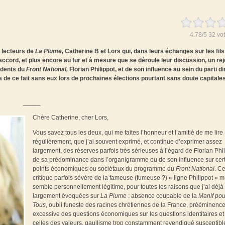
4.78
/
5
32
vot
s lecteurs de
La Plume
, Catherine B et Lors qui, dans leurs échanges sur les fils
cord, et plus encore au fur et à mesure que se déroule leur discussion, un rej
sidents du
Front National,
Florian Philippot, et de son influence au sein du parti
di
a de ce fait sans eux lors de prochaines élections pourtant sans doute capitale
_____
Chère Catherine, cher Lors,
Vous savez tous les deux, qui me faites l’honneur et l’amitié de me lire 
régulièrement, que j’ai souvent exprimé, et continue d’exprimer assez
largement, des réserves parfois très sérieuses à l’égard de Florian Phil
de sa prédominance dans l’organigramme ou de son influence sur cer
points économiques ou sociétaux du programme du
Front National
. Ce
critique parfois sévère de la fameuse (fumeuse ?) « ligne Philippot » 
semble personnellement légitime, pour toutes les raisons que j’ai déjà
largement évoquées sur
La Plume
: absence coupable de la
Manif
pou
Tous
, oubli funeste des racines chrétiennes de la France, prééminenc
excessive des questions économiques sur les questions identitaires et
celles des valeurs, gaullisme trop constamment revendiqué susceptibl