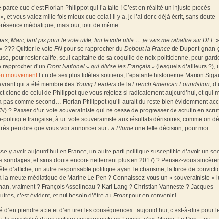
arce que c’est Florian Philippot qui l’a faite ! C’est en réalité un injuste procès
 et vous valez mille fois mieux que cela ! Il y a, je l’ai donc déjà écrit, sans doute
iprésence médiatique, mais oui, tout de même :
, Marc, tant pis pour le vote utile, fini le vote utile … je vais me rabattre sur DLF
» ??? Quitter le vote
FN
pour se rapprocher du
Debout la France
de Dupont-gnan-
e, pour rester calife, seul capitaine de sa coquille de noix politicienne, pour gard
se rapprocher d’un
Front National
«
qui divise les Français
» (lesquels d’ailleurs ?), 
son mouvement
l’un de ses plus fidèles soutiens, l’épatante historienne Marion Sigau
-navrant qui a été membre des
Young Leaders
de la
French
American
Foundation
, d
clone de celui de Philippot que vous rejetez si radicalement aujourd’hui, et qui m
’a pas comme second… Florian Philippot (qu’il aurait du reste bien évidemment accu
FN
) ? Passer d’un vote souverainiste qui ne cesse de progresser de scrutin en scrut
o-politique française, à un vote souverainiste aux résultats dérisoires, comme on d
 très peu dire que vous voir annoncer sur
La Plume
une telle décision, pour moi
e y avoir aujourd’hui en France, un autre parti politique susceptible d’avoir un so
s sondages, et sans doute encore nettement plus en 2017) ? Pensez-vous sincère
tête d’affiche, un autre responsable politique ayant le charisme, la force de convicti
ce à la meute médiatique de Marine Le Pen ? Connaissez-vous un « souverainiste » l
ignan, vraiment ? François Asselineau ? Karl Lang ? Christian Vanneste ? Jacques
tres, c’est évident, et nul besoin d’être au
Front
pour en convenir !
lité d’en prendre acte et d’en tirer les conséquences : aujourd’hui, c’est-à-dire pour l