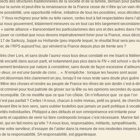
pects des structures traditionnelles de la société et de la famille, demain pour parti
ur la survie et peut-être la renaissance de la France cesse de n’être qu’un vain rê
 possibilité, une opportunité même, initiatrice de tous les possibles, vous décidez
? Vous rechignez pour telle ou telle raison, certes tout à fait respectables dans l’a
 qui nous gouvernent, totalement mineures ou en tout cas très largement secondaire
 « sainte alliance » transcendant les particularismes des uns et des autres dans l’in
 jouer ce combat que nous devons impérativement livrer pour la France, vous déci
2017 de Sarkozy, Juppé ou Hollande (peu importe lequel, le résultat final sera peu o
er, de l’RPS aujourd’hui, qui vérolent la France depuis plus de trente ans ?
très cher Lors, et sans doute l’aurez-vous tous deux constaté en me lisant si fidèl
s été encarté dans aucun parti, et notamment pas plus dans le
FN
« old school » du 
ement tendance par nature à considérer, sans doute de façon excessive d’ailleurs,
de deux, on est une bande de cons…
». N’empêche : lorsque les heures sont aussi
sont désormais très clairement en jeu, lorsqu’il ne nous reste sans doute plus guère
tifère des choses et rendre au peuple de France les rênes de son destin c’est-à-dir
st criminel pour tout patriote de gloser sur la tête ou les opinions secondes du quar
a reconquête. On ne modifie que ce que l’on côtoie. On n’influence que ce que l’on
’est pas parfait ? Certes ! A nous, chacun à notre niveau, petit ou grand, de cherch
evant être le bon sens, sans oublier toutefois que jamais un parti politique à vocat
orités individuelles. Philippot a des défauts et son omniprésence est irritante pour
ts et capables de venir lui faire contrepoids lorsque c’est nécessaire. Marine fait
tiel, qui en fait moins qu’elle ? A nous tous, responsables, militants, sympathisants,
me votre serviteur, d’essayer de l’aider dans la mesure de nos modestes moyens à
s de la responsabilité, SA responsabilité, est gigantesque.