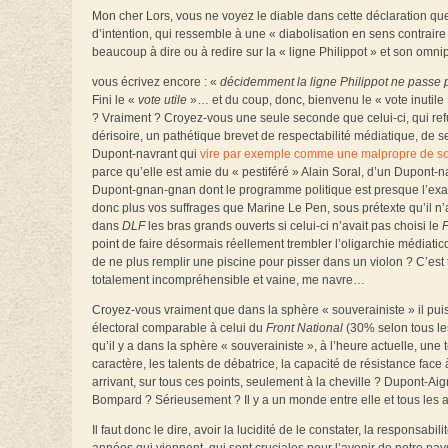
Mon cher Lors, vous ne voyez le diable dans cette déclaration que p
d’intention, qui ressemble à une « diabolisation en sens contraire »,
beaucoup à dire ou à redire sur la « ligne Philippot » et son omn
vous écrivez encore : «
décidemment la ligne Philippot ne passe pas
Fini le «
vote utile
»… et du coup, donc, bienvenu le « vote inutile 
? Vraiment ? Croyez-vous une seule seconde que celui-ci, qui refus
dérisoire, un pathétique brevet de respectabilité médiatique, de 
Dupont-navrant qui
vire par exemple comme une malpropre de 
parce qu’elle est amie du « pestiféré » Alain Soral, d’un Dupont
Dupont-gnan-gnan dont le programme politique est presque l’exact 
donc plus vos suffrages que Marine Le Pen, sous prétexte qu’il n
dans
DLF
les bras grands ouverts si celui-ci n’avait pas choisi le
point de faire désormais réellement trembler l’oligarchie médiatic
de ne plus remplir une piscine pour pisser dans un violon ? C’est
totalement incompréhensible et vaine, me navre…
Croyez-vous vraiment que dans la sphère « souverainiste » il puiss
électoral comparable à celui du
Front National
(30% selon tous le
qu’il y a dans la sphère « souverainiste », à l’heure actuelle, une 
caractère, les talents de débatrice, la capacité de résistance fa
arrivant, sur tous ces points, seulement à la cheville ? Dupont-A
Bompard ? Sérieusement ? Il y a un monde entre elle et tous les au
Il faut donc le dire, avoir la lucidité de le constater, la responsabi