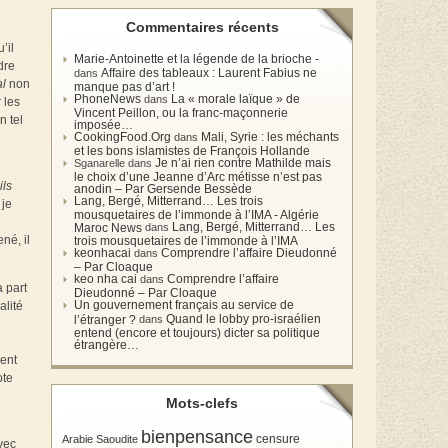
Commentaires récents
’il
Marie-Antoinette et la légende de la brioche -
dre
Affaire des tableaux : Laurent Fabius ne
dans
al
non
manque pas d’art !
PhoneNews
La « morale laïque » de
dans
 les
Vincent Peillon, ou la franc-maçonnerie
n tel
imposée…
CookingFood.Org
Mali, Syrie : les méchants
dans
et les bons islamistes de François Hollande
Je n’ai rien contre Mathilde mais
Sganarelle dans
le choix d’une Jeanne d’Arc métisse n’est pas
ils
anodin – Par Gersende Bessède
Lang, Bergé, Mitterrand… Les trois
 je
mousquetaires de l’immonde à l’IMA - Algérie
Lang, Bergé, Mitterrand… Les
Maroc News
dans
né, il
trois mousquetaires de l’immonde à l’IMA
keonhacai
Comprendre l’affaire Dieudonné
dans
– Par Cloaque
keo nha cai
Comprendre l’affaire
dans
a part
Dieudonné – Par Cloaque
Un gouvernement français au service de
alité
Quand le lobby pro-israélien
l’étranger ?
dans
entend (encore et toujours) dicter sa politique
étrangère…
vent
ote
Mots-clefs
bienpensance
Arabie Saoudite
censure
vec