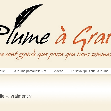
èque
La Plume parcourt le Net
Vidéos
En savoir plus sur La Plume
ile », vraiment ?