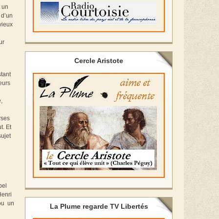
t un
t d’un
vieux
ur
Cercle Aristote
tant
eurs
,
rses
t. Et
sujet
bel
Henri
ou un
La Plume regarde TV Libertés