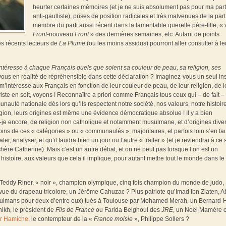
heurter certaines mémoires (et je ne suis absolument pas pour ma par
anti-gaulliste), prises de position radicales et très malvenues de la par
membre du parti aussi récent dans la lamentable querelle père-fille, « 
Front
-nouveau
Front
» des dernières semaines, etc. Autant de points
es récents lecteurs de
La Plume
(ou les moins assidus) pourront aller consulter à le
 s’intéresse à chaque Français quels que soient sa couleur de peau, sa religion, ses
us en réalité de répréhensible dans cette déclaration ? Imaginez-vous un seul ins
m’intéresse aux Français en fonction de leur couleur de peau, de leur religion, de l
te en soit, voyons ! Reconnaître a priori comme Français tous ceux qui – de fait –
nauté nationale dès lors qu’ils respectent notre société, nos valeurs, notre histoire
ligion, leurs origines est même une évidence démocratique absolue ! Il y a bien
s-je encore, de religion non catholique et notamment musulmane, et d’origines dive
oins de ces « catégories » ou « communautés », majoritaires, et parfois loin s’en fau
r, analyser, et qu’il faudra bien un jour ou l’autre « traiter » (et je reviendrai à ce 
chère Catherine). Mais c’est un autre débat, et on ne peut pas lorsque l’on est un
stoire, aux valeurs que cela il implique, pour autant mettre tout le monde dans le
 Teddy Riner, « noir », champion olympique, cinq fois champion du monde de judo,
a vue du drapeau tricolore, un Jérôme Cahuzac ? Plus patriote qu’Imad Ibn Ziaten, A
sulmans pour deux d’entre eux) tués à Toulouse par Mohamed Merah, un Bernard-
ikh, le président de
Fils de France
ou Farida Belghoul des
JRE
, un Noël Mamère 
r Hamiche,
le contempteur de la «
France moisie
», Philippe Sollers ?