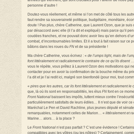
années qui viennent, qui sont cruciales pour l’avenir de notre pay
personne d’autre !
Doutez-vous réellement, et même si l’on met de côté tous les autres
faut rendre sa souveraineté politique, budgétaire, monétaire, écon
doute ! Pas plus, chère Catherine, que Laurent Ozon, que je suis d
par désaccord avec elle (il l’a dit et expliqué) mais parce qu’il pens
coudées franches, et ne pouvait donc avoir lieu qu’en dehors d’un 
combat, d’incontournables limites. Et il a tout à fait raison sur c
bâtons dans les roues du
FN
et de sa présidente !
Ma chère Catherine, vous écrivez : «
de l’umps light, mais de l’um
font littéralement et radicalement le contraire de ce qu’ils disent
vous le répète, vous prêtez à Laurent Ozon des motivations qui ne
contacter pour en avoir la confirmation de la bouche même du pri
l’a dit et je l’ai redit ici, malgré son bienfondé (pour moi, tout co
«
pires que les autres, car ils font littéralement et radicalement le 
que, là où ils sont en responsabilités, les élus
FN
font en ce moment
Front National
baissent les impôts, luttent mieux contre l’insécurit
particulièrement satisfaits de leurs édiles… Il n’est que de voir c
Maréchal Le Pen et David Rachline, plus jeunes député et sénateu
remarquables, notamment celles de Marion… «
littéralement et r
Marine… alors… à la place ?
Le
Front National
n’est pas parfait ? C’est une évidence ! Certain
compatibles avec les vôtres (ou les nôtres) ? Certainement, com