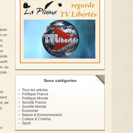
»…
gnan
er un
un
t,
’un
érite
eilli
in, au
écide
Sous catégories
Tous les articles
cle
Politique France
ment
Politique Monde
Société France
on, de
Société Monde
ui
Economie
Nature & Environnement
Culture & Cinéma
Sport
es