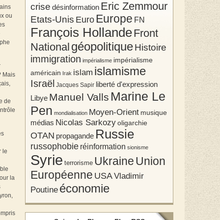
Eric Zemmour
crise
tains
désinformation
ux ou
Europe
Etats-Unis
Euro
FN
es
François Hollande
Front
e
ophe
géopolitique
National
Histoire
immigration
impérialisme
impérialisme
r
islamisme
islam
américain
Irak
? Mais
Israël
ais,
liberté d'expression
Jacques Sapir
Marine Le
Manuel Valls
Libye
ie de
Pen
ntrôle
Moyen-Orient
musique
mondialisation
Nicolas Sarkozy
médias
oligarchie
Russie
es
OTAN
propagande
russophobie
réinformation
sionisme
 le
Syrie
Union
Ukraine
terrorisme
able
Européenne
USA
Vladimir
our la
économie
s
Poutine
yron,
ompris