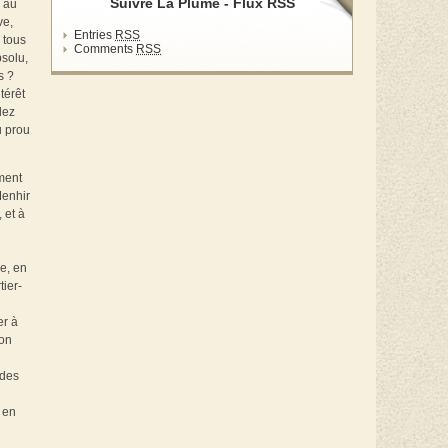
Suivre La Plume - Flux RSS
e au
ve,
Entries
RSS
 tous
Comments
RSS
bsolu,
s ?
térêt
dez
u prou
ement
Menhir
 et à
e, en
tier-
er à
ion
 des
 en