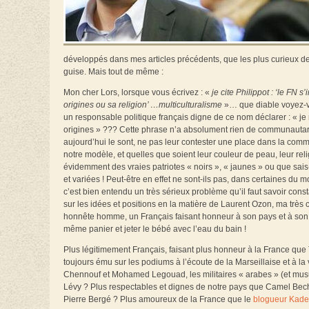
développés dans mes articles précédents, que les plus curieux d
guise. Mais tout de même :
Mon cher Lors, lorsque vous écrivez : «
je cite Philippot : ‘le FN
origines ou sa religion’ …multiculturalisme
»… que diable voyez-vo
un responsable politique français digne de ce nom déclarer : « je 
origines » ??? Cette phrase n’a absolument rien de communautaris
aujourd’hui le sont, ne pas leur contester une place dans la commu
notre modèle, et quelles que soient leur couleur de peau, leur re
évidemment des vraies patriotes « noirs », « jaunes » ou que sai
et variées ! Peut-être en effet ne sont-ils pas, dans certaines du m
c’est bien entendu un très sérieux problème qu’il faut savoir constate
sur les idées et positions en la matière de Laurent Ozon, ma très 
honnête homme, un Français faisant honneur à son pays et à son hi
même panier et jeter le bébé avec l’eau du bain !
Plus légitimement Français, faisant plus honneur à la France que
toujours ému sur les podiums à l’écoute de la Marseillaise et à l
Chennouf et Mohamed Legouad, les militaires « arabes » (et mu
Lévy ? Plus respectables et dignes de notre pays que Camel Bech
Pierre Bergé ? Plus amoureux de la France que le
blogueur Kade