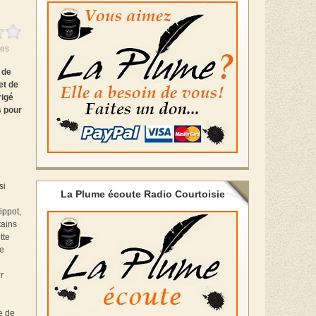
es
 de
et de
rigé
s pour
si
La Plume écoute Radio Courtoisie
ippot,
tains
tte
me
r
e
e de