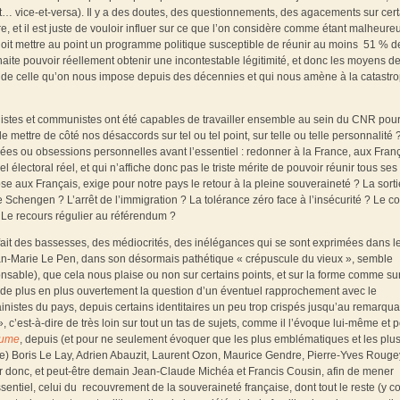
t… vice-et-versa). Il y a des doutes, des questionnements, des agacements sur cer
re, et il est juste de vouloir influer sur ce que l’on considère comme étant malheure
oit mettre au point un programme politique susceptible de réunir au moins 51 % d
haite pouvoir réellement obtenir une incontestable légitimité, et donc les moyens d
te de celle qu’on nous impose depuis des décennies et qui nous amène à la catastr
listes et communistes ont été capables de travailler ensemble au sein du CNR pou
e mettre de côté nos désaccords sur tel ou tel point, sur telle ou telle personnalité 
dées ou obsessions personnelles avant l’essentiel : redonner à la France, aux Franç
el électoral réel, et qui n’affiche donc pas le triste mérite de pouvoir réunir tous ses
se aux Français, exige pour notre pays le retour à la pleine souveraineté ? La sort
 Schengen ? L’arrêt de l’immigration ? La tolérance zéro face à l’insécurité ? Le co
? Le recours régulier au référendum ?
 fait des bassesses, des médiocrités, des inélégances qui se sont exprimées dans l
n-Marie Le Pen, dans son désormais pathétique « crépuscule du vieux », semble
onsable), que cela nous plaise ou non sur certains points, et sur la forme comme sur
et de plus en plus ouvertement la question d’un éventuel rapprochement avec le
rainistes du pays, depuis certains identitaires un peu trop crispés jusqu’au remarqu
’est-à-dire de très loin sur tout un tas de sujets, comme il l’évoque lui-même et p
lume
, depuis (et pour ne seulement évoquer que les plus emblématiques et les plu
çaise) Boris Le Lay, Adrien Abauzit, Laurent Ozon, Maurice Gendre, Pierre-Yves Rouge
r donc, et peut-être demain Jean-Claude Michéa et Francis Cousin, afin de mener
entiel, celui du recouvrement de la souveraineté française, dont tout le reste (y c