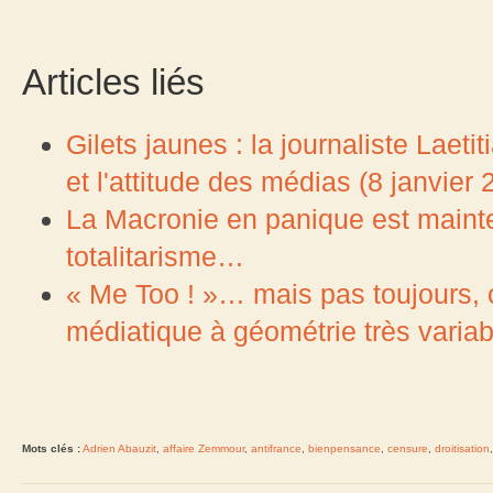
Articles liés
Gilets jaunes : la journaliste Laet
et l'attitude des médias (8 janvier 
La Macronie en panique est mainte
totalitarisme…
« Me Too ! »… mais pas toujours, 
médiatique à géométrie très variab
Mots clés :
Adrien Abauzit
,
affaire Zemmour
,
antifrance
,
bienpensance
,
censure
,
droitisation