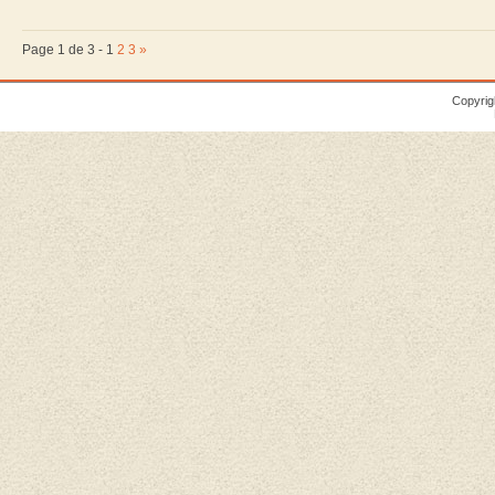
Page 1 de 3 -
1
2
3
»
Copyrig