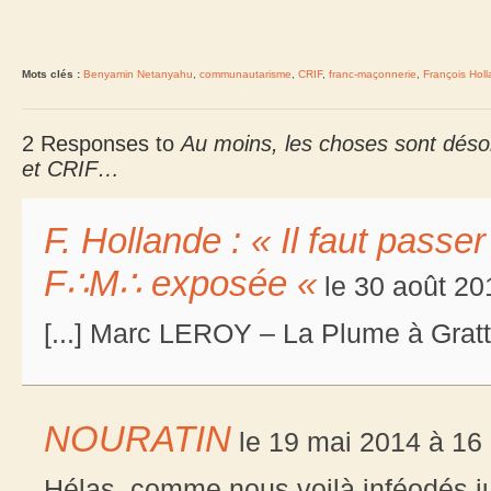
Mots clés :
Benyamin Netanyahu
,
communautarisme
,
CRIF
,
franc-maçonnerie
,
François Hol
2 Responses to
Au moins, les choses sont déso
et CRIF…
F. Hollande : « Il faut pass
F∴M∴ exposée «
le 30 août 20
[...] Marc LEROY – La Plume à Gratter
NOURATIN
le 19 mai 2014 à 16
Hélas, comme nous voilà inféodés j