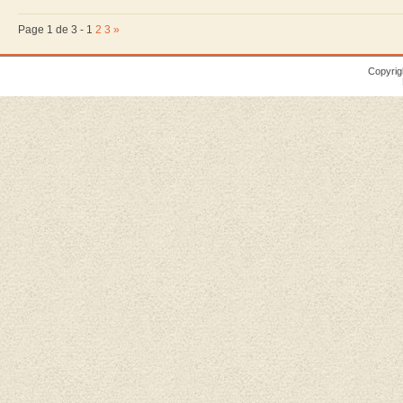
Page 1 de 3 -
1
2
3
»
Copyrig