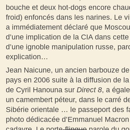
bouche et deux hot-dogs encore chauds
froid) enfoncés dans les narines. Le 
a immédiatement déclaré que Moscou 
d’une implication de la CIA dans cette a
d’une ignoble manipulation russe, parc
explication…
Jean Naicune, un ancien barbouze de 
pays en 2006 suite à la diffusion de 
de Cyril Hanouna sur
Direct 8
, a égal
un camembert péteur, dans le carré d
Sibérie orientale … le passeport des 
photo dédicacée d’Emmanuel Macron o
cadavre. Le porte-
flingue
parole du go