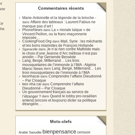
et
Commentaires récents
 une
Marie-Antoinette et la légende de la brioche -
Affaire des tableaux : Laurent Fabius ne
dans
ace
manque pas d’art !
che
PhoneNews
La « morale laïque » de
dans
Vincent Peillon, ou la franc-maçonnerie
imposée…
CookingFood.Org
Mali, Syrie : les méchants
dans
et les bons islamistes de François Hollande
Je n’ai rien contre Mathilde mais
Sganarelle dans
le choix d’une Jeanne d’Arc métisse n’est pas
anodin – Par Gersende Bessède
Lang, Bergé, Mitterrand… Les trois
mousquetaires de l’immonde à l’IMA - Algérie
Lang, Bergé, Mitterrand… Les
Maroc News
dans
trois mousquetaires de l’immonde à l’IMA
keonhacai
Comprendre l’affaire Dieudonné
dans
– Par Cloaque
keo nha cai
Comprendre l’affaire
dans
Dieudonné – Par Cloaque
Un gouvernement français au service de
Quand le lobby pro-israélien
l’étranger ?
dans
entend (encore et toujours) dicter sa politique
étrangère…
Mots-clefs
bienpensance
Arabie Saoudite
censure