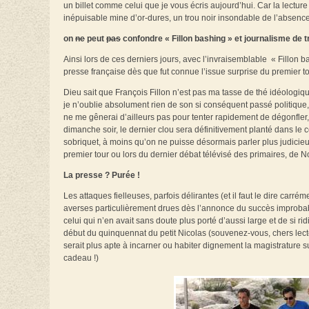
un billet comme celui que je vous écris aujourd’hui. Car la lectu
inépuisable mine d’or-dures, un trou noir insondable de l’absen
on
ne
peut
pas
confondre « Fillon bashing » et
journalisme
de t
Ainsi lors de ces derniers jours, avec l’invraisemblable « Fillon b
presse française dès que fut connue l’issue surprise du premier tou
Dieu sait que François Fillon n’est pas ma tasse de thé idéologi
je n’oublie absolument rien de son si conséquent passé politique,
ne me gênerai d’ailleurs pas pour tenter rapidement de dégonfler, 
dimanche soir, le dernier clou sera définitivement planté dans le
sobriquet, à moins qu’on ne puisse désormais parler plus judicieus
premier tour ou lors du dernier débat télévisé des primaires, de
La presse ? Purée !
Les attaques fielleuses, parfois délirantes (et il faut le dire carré
averses particulièrement drues dès l’annonce du succès improbable
celui qui n’en avait sans doute plus porté d’aussi large et de si 
début du quinquennat du petit Nicolas (souvenez-vous, chers lecte
serait plus apte à incarner ou habiter dignement la magistrature
cadeau !)