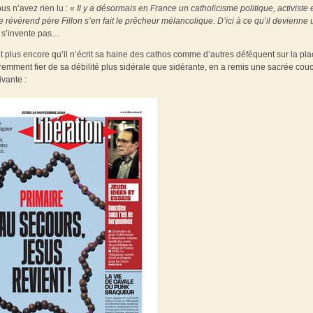
us n’avez rien lu : «
Il y a désormais en France un catholicisme politique, activiste 
e révérend père Fillon s’en fait le prêcheur mélancolique. D’ici à ce qu’il devienne
 s’invente pas…
mit plus encore qu’il n’écrit sa haine des cathos comme d’autres défèquent sur la pl
mment fier de sa débilité plus sidérale que sidérante, en a remis une sacrée cou
vante :