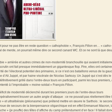
et pour ne pas être en reste question « cathophobie », François Fillon en… «
catho-
l de merde, on pourrait même dire ce second canard WC. Et ce ne sont là que de
ie » arriérée et autres crimes de non-modernité branchouille qui avaient initialem
crutin ont fait presque immédiatement un gigantesque flop. Pire, elles ont certain
ité de l’électorat potentiel des primaires, si ce n’est ces bataillons venus de la gau
e d’Ali Juppé, et par haine viscérale de Nicolas Sarkozy. Un Juppé qui s’est dès le
éfinitivement grillé dans l’entre-deux tours en participant, parmi les tous premiers, 
 intenté à l’improbable « moine-soldat » François Fillon.
éficit de modernité déclenché durant les premiers jours de l’entre-deux tours
pérativement trouver un autre angle d’attaque : ce ne pouvait pas réellement être 
 » et ultralibérale (pléonasme) que prétend mettre en œuvre le Sarthois : le secon
 roue de secours de la bienpensance oligarchique est en effet Emmanuel Macron, l
 » (je pouffe) des têtes d’affiche du camp prétendument d’en face ! Il fallait don