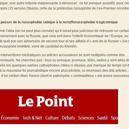
ogique, une autre infamie malpensante à dénoncer : ce fut presque aussitôt, pour ce
’Empire US version Obama, celle de la prétendue russophilie de l’ex-Premier ministr
passer de la russophobie rabique à la tartufforussophobie tragicomique
imé l’idée (on ne peut plus censée) qu’il serait plus judicieux de retrouver un certai
reinement avec la Russie, que cela soit dans l’intérêt économique de l’Europe, ou
 été taxé par son adversaire de second tour et ses affidés d’«
ami de la Russie
» (ce 
russophile invétéré, voire de candidat du Kremlin.
interventions médiatiques ou articles accusateurs se sont multipliés comme des
isuels. Ne cherchez pas : tous ou presque, journaux, télés, radios y sont allés de
après les quelques saillies cathophobes citées ci-dessus, par manque de temps (et 
 la mauvaise foi journalistique encore plus pénible, la recension des-dits articles.
 d’un certain Marc Nexon (dont le patronyme « contrepéteux » est assez savoureux