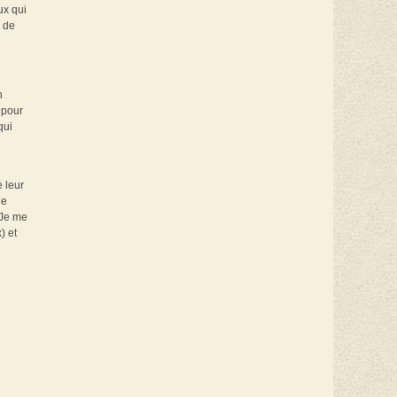
ux qui
e de
n
 pour
qui
 leur
de
 Je me
) et