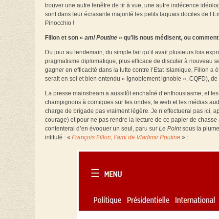
trouver une autre fenêtre de tir à vue, une autre indécence idéol
sont dans leur écrasante majorité les petits laquais dociles de l
Pinocchio !
Fillon et son «
ami Poutine
» qu’ils nous médisent, ou comment 
Du jour au lendemain, du simple fait qu’il avait plusieurs fois expr
pragmatisme diplomatique, plus efficace de discuter à nouveau se
gagner en efficacité dans la lutte contre l’Etat Islamique, Fillon a
serait en soi et bien entendu « ignoblement ignoble
», CQFD), de 
La presse mainstream a aussitôt enchaîné d’enthousiasme, et les 
champignons à comiques sur les ondes, le web et les médias audiov
charge de brigade pas vraiment légère. Je n’effectuerai pas ici, 
courage) et pour ne pas rendre la lecture de ce papier de chasse à
contenterai d’en évoquer un seul, paru sur
Le Point
sous la plume
intitulé : «
François Fillon, l’ami de Vladimir Poutine
» :