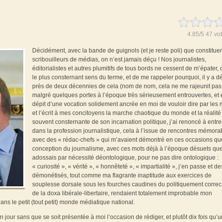
4.85
/
5
47
vot
Décidément, avec la bande de guignols (et je reste poli) que constitue
scribouilleurs de médias, on n’est jamais déçu ! Nos journalistes,
éditorialistes et autres plumitifs de tous bords ne cessent de m’épater,
le plus consternant sens du terme, et de me rappeler pourquoi, il y a d
près de deux décennies de cela (nom de nom, cela ne me rajeunit pas 
malgré quelques portes à l’époque très sérieusement entrouvertes, et 
dépit d’une vocation solidement ancrée en moi de vouloir dire par les 
et l’écrit à mes concitoyens la marche chaotique du monde et la réalité 
souvent consternante de son incarnation politique, j’ai renoncé à entre
dans la profession journalistique, cela à l’issue de rencontres mémora
avec des « rédac-chefs » qui m’avaient démontré en ces occasions q
conception du journalisme, avec ces mots déjà à l’époque désuets que
adossais par nécessité déontologique, pour ne pas dire ontologique :
« curiosité », « vérité », « honnêteté », « impartialité », j’en passe et de
démonétisés, tout comme ma flagrante inaptitude aux exercices de
souplesse dorsale sous les fourches caudines du politiquement correct
de la doxa libérale-libertaire, rendaient totalement improbable mon
s le petit (tout petit) monde médiatique national.
n jour sans que se soit présentée à moi l’occasion de rédiger, et plutôt dix fois qu’u