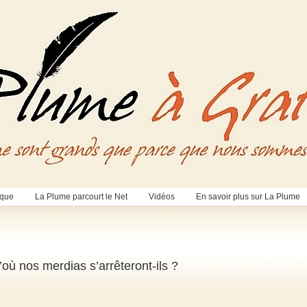
èque
La Plume parcourt le Net
Vidéos
En savoir plus sur La Plume
’où nos merdias s’arrêteront-ils ?