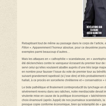
Rebaptisant tout de même au passage dans le corps de l’article, 
Fillon
». Apparemment l’horreur absolue, pour ce deuxième journa
exemples parmi beaucoup d’autres…
Mais les attaques en « cathophilie » scandaleuse, en « avortophob
été déclenchées contre le vainqueur écrasant du premier tour de s
servi celui qu’elles voulaient abattre auprès d’une très large major
en nombre pour fausser l’issue du vote de premier tour au bénéfic
suivant grandement rapetissé (si j’ose dire) et très probablement d
hallali, à ce procès en sorcellerie chrétienne et « conservatrice »
Le bide pathétique et finalement contreproductif du lynchage en d
sévèrement revenu dans ses ratiches, notre merdiacratie devait im
virulente mise en cause de la politique économique « tatchérienne
choix énamouré (après Juppé) de nos journaleux scandalisés, la
presque copie conforme économique, bien qu’estampillé de « gauche