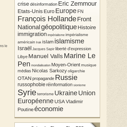
Eric Zemmour
crise
désinformation
Europe
Etats-Unis
Euro
FN
François Hollande
Front
géopolitique
National
Histoire
immigration
impérialisme
impérialisme
islamisme
islam
américain
Irak
ns le
Israël
liberté d'expression
Jacques Sapir
Marine Le
Manuel Valls
Libye
Pen
Moyen-Orient
musique
mondialisation
Nicolas Sarkozy
médias
oligarchie
Russie
OTAN
propagande
russophobie
réinformation
sionisme
Syrie
Union
Ukraine
terrorisme
Européenne
USA
Vladimir
économie
Poutine