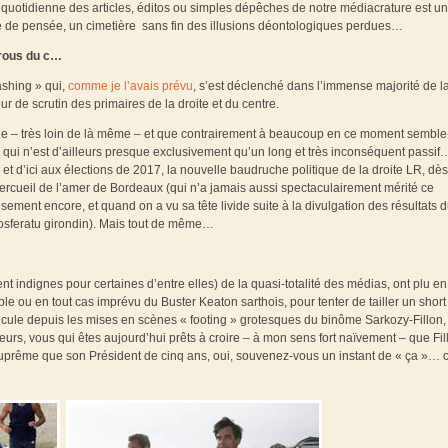
re quotidienne des articles, éditos ou simples dépêches de notre médiacrature est u
ce de pensée, un cimetière sans fin des illusions déontologiques perdues…
rous du c…
ashing » qui,
comme je l’avais prévu
, s’est déclenché dans l’immense majorité de l
r de scrutin des primaires de la droite et du centre.
que – très loin de là même – et que contrairement à beaucoup en ce moment semble-t
 qui n’est d’ailleurs presque exclusivement qu’un long et très inconséquent passif
et d’ici aux élections de 2017, la nouvelle baudruche politique de la droite LR, dè
 cercueil de l’amer de Bordeaux (qui n’a jamais aussi spectaculairement mérité ce
ement encore, et quand on a vu sa tête livide suite à la divulgation des résultats 
 Nosferatu girondin). Mais tout de même…
ment indignes pour certaines d’entre elles) de la quasi-totalité des médias, ont plu en
 ou en tout cas imprévu du Buster Keaton sarthois, pour tenter de tailler un short
ridicule depuis les mises en scènes « footing » grotesques du binôme Sarkozy-Fillon,
urs, vous qui êtes aujourd’hui prêts à croire – à mon sens fort naïvement – que Fil
 suprême que son Président de cinq ans, oui, souvenez-vous un instant de « ça »… c