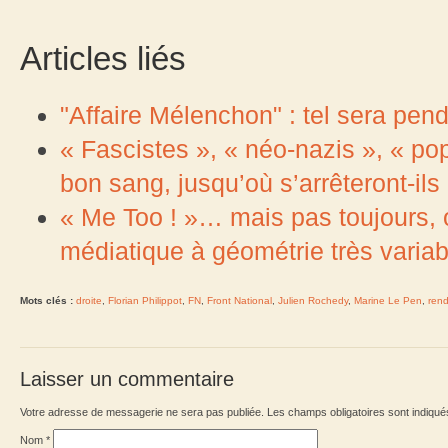
Articles liés
"Affaire Mélenchon" : tel sera pen
« Fascistes », « néo-nazis », « po
bon sang, jusqu’où s’arrêteront-ils
« Me Too ! »… mais pas toujours, 
médiatique à géométrie très variab
Mots clés :
droite
,
Florian Philippot
,
FN
,
Front National
,
Julien Rochedy
,
Marine Le Pen
,
rend
Laisser un commentaire
Votre adresse de messagerie ne sera pas publiée. Les champs obligatoires sont indiqu
Nom
*