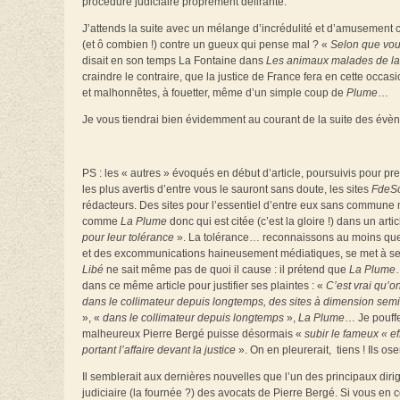
procédure judiciaire proprement délirante.
J’attends la suite avec un mélange d’incrédulité et d’amusement c
(et ô combien !) contre un gueux qui pense mal ? «
Selon que vou
disait en son temps La Fontaine dans
Les animaux malades de la
craindre le contraire, que la justice de France fera en cette occas
et malhonnêtes, à fouetter, même d’un simple coup de
Plume
…
Je vous tiendrai bien évidemment au courant de la suite des évè
PS : les « autres » évoqués en début d’article, poursuivis pour p
les plus avertis d’entre vous le sauront sans doute, les sites
FdeSo
rédacteurs. Des sites pour l’essentiel d’entre eux sans commune 
comme
La Plume
donc qui est citée (c’est la gloire !) dans un arti
pour leur tolérance
». La tolérance… reconnaissons au moins que q
et des excommunications haineusement médiatiques, se met à se fout
Libé
ne sait même pas de quoi il cause : il prétend que
La Plume
dans ce même article pour justifier ses plaintes : «
C’est vrai qu’on
dans le collimateur depuis longtemps, des sites à dimension semi
», «
dans le collimateur depuis longtemps
»,
La Plume
… Je pouffe
malheureux Pierre Bergé puisse désormais «
subir le fameux « ef
portant l’affaire devant la justice
». On en pleurerait, tiens ! Ils os
Il semblerait aux dernières nouvelles que l’un des principaux dir
judiciaire (la fournée ?) des avocats de Pierre Bergé. Si vous en c