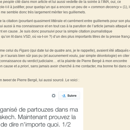
me
people
cité dans mon article et lui aussi vedette de la soirée à l’
IMA
, oui, ce
e-t-il à justifier, pour quelqu’un qui a encore un peu de «
common decency
» (1), 
 me semble donc très largement mériter les guillemets.
la citation (pourtant quasiment littérale et carrément entre guillemets pour son pl
i aussi à ma connaissance et en tout cas à la parution de l’article jamais attaqué 
t en cause. Je suis donc poursuivi pour la simple citation journalistique
e qu’on lit dans
VSD
, où va-t-on ?) d’un des plus importants titres de la presse franç
omme celui du
Figaro
(qui date lui de quatre ans, je le rappelle), avaient été attaqués
ir, je n’aurais bien sûr pas pu (et aucunement voulu, par simple déontologie) en citer
connaissance du verdict judiciaire… et la plainte de Pierre Bergé à mon encontre
 en cause et
a priori
, sans jamais avoir cherché à me contacter, ma bonne foi dans c
un
tweet
de Pierre Bergé, lui aussi sourcé. Le voici :