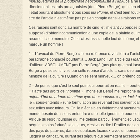
mousquetaires de la ploutocratie néocolonialiste à l’IMA
, cela ne 
directement les trois protagonistes (dont Pierre Bergé), qui n’en é
l’était pourtant absolument pas sous ma
Plume
, et c’est bien tou
titre de l’article n’est même pas pris en compte dans les raisons e
Ces raisons sont donc au nombre de cinq, et, m’étant vu opposé par 
suppose) d’obtenir communication d’une copie de la plainte qui m
résumer ici de mémoire. Celle-ci est assez nette tout de même, et 
marque un homme !
1 – L’avocat de Pierre Bergé cite ma référence (avec lien) à l’artic
paragraphe consacré pourtant à… Jack Lang ! Un article du
Figa
d’ailleurs ABSOLUMENT pas Pierre Bergé (pas plus que moi lorsque
Bergé a pu se sentir visé par cette reprise d’article… sans être 
Ministre de la culture ! Quand on se sent morveux… on prétend d
2 – Je pense que c’est le seul point qui pourrait en réalité – peu
«
Patrie des droits de l’homme
» : monsieur Bergé me reproche la
aujourd’hui un adepte du même type de « tourisme
»
que Jack L
je « sous-entends » (une formulation qui revenait très souvent da
sexuelles avec mineurs. Or, Je n’écris bien évidemment aucunement
monde besoin de « sous-entendre » une telle ignominie pour con
Afrique du Nord, tourisme qui me défrise particulièrement, et jus
péquins moins fortunés d’ailleurs, c’est vous dire ! Profiter de s
des pays de pauvres, dans des palaces luxueux, avec un personnel 
jusqu’à la caricature, durant des séjours qui permettent accessoi