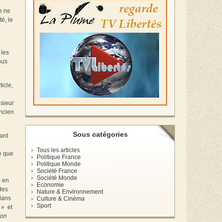
e ne
té, le
 les
ous
icle,
nsieur
ancien
Sous catégories
sant
Tous les articles
re que
Politique France
Politique Monde
Société France
Société Monde
x en
Economie
des
Nature & Environnement
 dans
Culture & Cinéma
Sport
 » et
ion