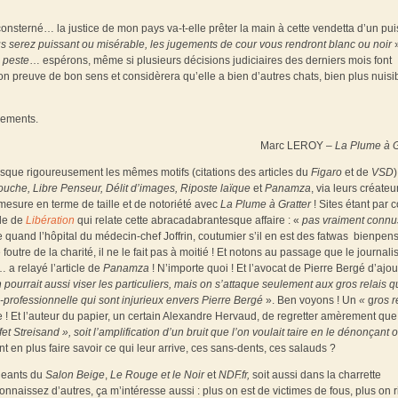
onsterné… la justice de mon pays va-t-elle prêter la main à cette vendetta d’un pui
s serez puissant ou misérable, les jugements de cour vous rendront blanc ou noir
 peste
… espérons, même si plusieurs décisions judiciaires des derniers mois font
ion preuve de bon sens et considèrera qu’elle a bien d’autres chats, bien plus nuisi
nements.
Marc LEROY –
La Plume à G
resque rigoureusement les mêmes motifs (citations des articles du
Figaro
et de
VSD
)
uche, Libre Penseur, Délit d’images, Riposte laïque
et
Panamza
, via leurs créateu
mesure en terme de taille et de notoriété avec
La Plume à Gratter
! Sites étant par c
cle de
Libération
qui relate cette abracadabrantesque affaire : «
pas vraiment connu
uand l’hôpital du médecin-chef Joffrin, coutumier s’il en est des fatwas bienpen
re de la charité, il ne le fait pas à moitié ! Et notons au passage que le journali
… a relayé l’article de
Panamza
! N’importe quoi ! Et l’avocat de Pierre Bergé d’ajou
 pourrait aussi viser les particuliers, mais on s’attaque seulement aux gros relais qu
-professionnelle qui sont injurieux envers Pierre Bergé
». Ben voyons ! Un
«
g
ros r
 ! Et l’auteur du papier, un certain Alexandre Hervaud, de regretter amèrement que
fet Streisand », soit l’amplification d’un bruit que l’on voulait taire en le dénonçant 
ent en plus faire savoir ce qui leur arrive, ces sans-dents, ces salauds ?
igeants du
Salon Beige
,
Le Rouge et le Noir
et
NDF.fr,
soit aussi dans la charrette
onnaissez d’autres, ça m’intéresse aussi : plus on est de victimes de fous, plus on 