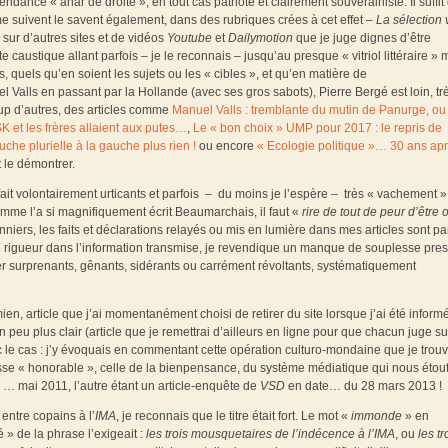
ndance « anar de droite », en tout cas patriote et clairement souverainiste. Il suffit
me suivent le savent également, dans des rubriques crées à cet effet –
La sélection 
 sur d’autres sites et de vidéos
Youtube
et
Dailymotion
que je juge dignes d’être
e caustique allant parfois – je le reconnais – jusqu’au presque « vitriol littéraire » 
, quels qu’en soient les sujets ou les « cibles », et qu’en matière de
Valls en passant par la Hollande (avec ses gros sabots), Pierre Bergé est loin, trè
up d’autres, des articles comme
Manuel Valls : tremblante du mutin de Panurge, ou
K et les frères allaient aux putes…
,
Le « bon choix » UMP pour 2017 : le repris de
uche plurielle à la gauche plus rien !
ou encore
« Ecologie politique »… 30 ans apr
 le démontrer.
à fait volontairement urticants et parfois – du moins je l’espère – très « vachement »
mme l’a si magnifiquement écrit Beaumarchais, il faut «
rire de tout de peur d’être 
nniers, les faits et déclarations relayés ou mis en lumière dans mes articles sont pa
t de rigueur dans l’information transmise, je revendique un manque de souplesse pre
ler surprenants, gênants, sidérants ou carrément révoltants, systématiquement
en, article que j’ai momentanément choisi de retirer du site lorsque j’ai été inform
un peu plus clair (article que je remettrai d’ailleurs en ligne pour que chacun juge su
nc le cas : j’y évoquais en commentant cette opération culturo-mondaine que je trouv
esse « honorable », celle de la bienpensance, du système médiatique qui nous étouf
 … mai 2011, l’autre étant un article-enquête de
VSD
en date… du
28 mars 2013 !
entre copains à l’
IMA
, je reconnais que le titre était fort. Le mot «
immonde
» en
é » de la phrase l’exigeait :
les trois mousquetaires de l’indécence à l’IMA
, ou
les tr