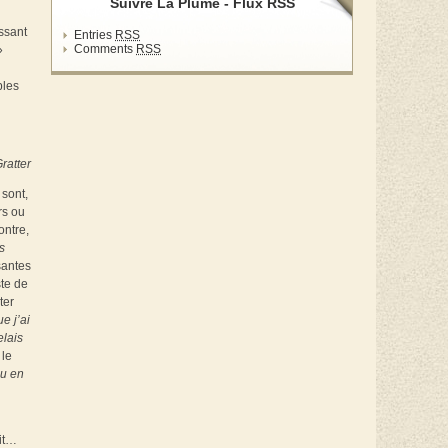
Suivre La Plume - Flux RSS
ssant
Entries
RSS
Comments
RSS
»
bles
ratter
 sont,
rs ou
ontre,
s
santes
ste de
ter
e j’ai
elais
 le
ou en
rit…