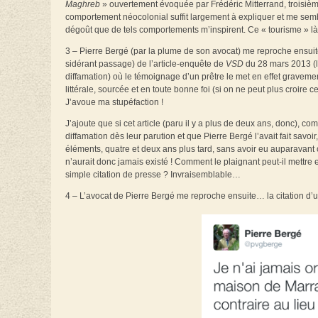
Maghreb
» ouvertement évoquée par Frédéric Mitterrand, troisiè
comportement néocolonial suffit largement à expliquer et me sembl
dégoût que de tels comportements m’inspirent. Ce « tourisme » là
3 – Pierre Bergé (par la plume de son avocat) me reproche ensuite 
sidérant passage) de l’article-enquête de
VSD
du 28 mars 2013 (lu
diffamation) où le témoignage d’un prêtre le met en effet gravemen
littérale, sourcée et en toute bonne foi (si on ne peut plus croire c
J’avoue ma stupéfaction !
J’ajoute que si cet article (paru il y a plus de deux ans, donc), c
diffamation dès leur parution et que Pierre Bergé l’avait fait savo
éléments, quatre et deux ans plus tard, sans avoir eu auparavant 
n’aurait donc jamais existé ! Comment le plaignant peut-il mettre
simple citation de presse ? Invraisemblable…
4 – L’avocat de Pierre Bergé me reproche ensuite… la citation d’