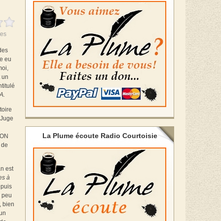
es
 des
re eu
moi,
t un
intitulé
A.
toire
 Juge
La Plume écoute Radio Courtoisie
ION
 de
n est
es à
epuis
n peu
, bien
’un