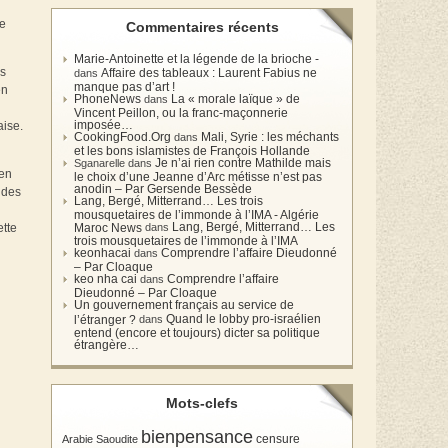
le
Commentaires récents
Marie-Antoinette et la légende de la brioche -
us
Affaire des tableaux : Laurent Fabius ne
dans
manque pas d’art !
en
PhoneNews
La « morale laïque » de
dans
Vincent Peillon, ou la franc-maçonnerie
imposée…
aise.
CookingFood.Org
Mali, Syrie : les méchants
dans
et les bons islamistes de François Hollande
Je n’ai rien contre Mathilde mais
Sganarelle dans
 en
le choix d’une Jeanne d’Arc métisse n’est pas
anodin – Par Gersende Bessède
 des
Lang, Bergé, Mitterrand… Les trois
mousquetaires de l’immonde à l’IMA - Algérie
Lang, Bergé, Mitterrand… Les
Maroc News
dans
ette
trois mousquetaires de l’immonde à l’IMA
keonhacai
Comprendre l’affaire Dieudonné
dans
– Par Cloaque
keo nha cai
Comprendre l’affaire
dans
Dieudonné – Par Cloaque
Un gouvernement français au service de
Quand le lobby pro-israélien
l’étranger ?
dans
entend (encore et toujours) dicter sa politique
étrangère…
Mots-clefs
bienpensance
Arabie Saoudite
censure