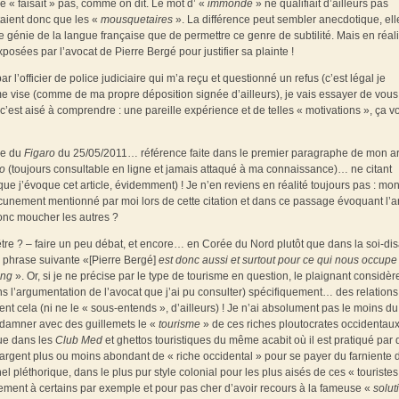
le « faisait » pas, comme on dit. Le mot d’ «
immonde
» ne qualifiait d’ailleurs pas
taient donc que les «
mousquetaires
». La différence peut sembler anecdotique, ell
t le génie de la langue française que de permettre ce genre de subtilité. Mais en réali
xposées par l’avocat de Pierre Bergé pour justifier sa plainte !
l’officier de police judiciaire qui m’a reçu et questionné un refus (c’est légal je
e vise (comme de ma propre déposition signée d’ailleurs), je vais essayer de vous
c’est aisé à comprendre : une pareille expérience et de telles « motivations », ça v
le du
Figaro
du 25/05/2011… référence faite dans le premier paragraphe de mon art
ro
(toujours consultable en ligne et jamais attaqué à ma connaissance)… ne citant
 j’évoque cet article, évidemment) ! Je n’en reviens en réalité toujours pas : mo
aucunement mentionné par moi lors de cette citation et dans ce passage évoquant l’
onc moucher les autres ?
t-être ? – faire un peu débat, et encore… en Corée du Nord plutôt que dans la soi-di
 phrase suivante «[Pierre Bergé]
est donc aussi et surtout pour ce qui nous occupe
ang
». Or, si je ne précise par le type de tourisme en question, le plaignant considè
ns l’argumentation de l’avocat que j’ai pu consulter) spécifiquement… des relations
 cela (ni ne le « sous-entends », d’ailleurs) ! Je n’ai absolument pas le moins du
damner avec des guillemets le «
tourisme
» de ces riches ploutocrates occidentau
que dans les
Club Med
et ghettos touristiques du même acabit où il est pratiqué par 
on argent plus ou moins abondant de « riche occidental » pour se payer du farniente
pléthorique, dans le plus pur style colonial pour les plus aisés de ces « touristes
rement à certains par exemple et pour pas cher d’avoir recours à la fameuse «
solut