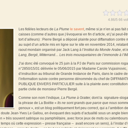
4.86
/
5
66
vot
Les fidèles lecteurs de
La Plume
le savent
, même si je n’en ai pas fait
caisses (comme d’autres que j’évoquerai en fin d’article, et j’ai peut-êt
tort d’ailleurs) : Pierre Bergé a déposé plainte pour diffamation contre 
au sujet d’un article mis en ligne sur le site en novembre 2014, relatan
raout mondain organisé par Jack Lang à l’
Institut du Monde Arabe
, et 
Lang, Bergé, Mitterrand… Les trois mousquetaires de l’immonde à l’IM
J’ai donc été convoqué le 25 juin à la PJ de Paris sur commission roga
n°2850/15/31 délivrée le 05/06/2015 par Madame Carole Vujasinovic,
d’instruction au tribunal de Grande Instance de Paris, dans le cadre de
l’information suivie contre personne dénommée du chef de DIFFAMAT
PUBLIQUE ENVERS PARTICULIER suite à la plainte avec constitution
partie civile de monsieur Pierre Bergé.
Comme son nom l’indique,
La Plume à Gratter,
dont la
signature-sloga
la phrase de La Boétie «
Ils ne sont grands que parce que nous somm
genoux
», est
un blog politiquement fort peu correct, qui a l’ambition d
ans doute Jean-Yves Le Gallou, en évoquant des sujets d’actualité sous un angle bie
on » très souvent satirique ou pamphlétaire, avec force jeux de mots ou calembours
 temps où cette expression – presse française – avait encore un sens), à l’instar d