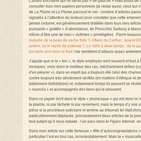
Canard Enchaîné
qui ne serait pas « de gauche » mais plutôt de te
consulter tous mes papiers personnels (je relaie aussi, ceux qui 
de La Plume
et
La Plume
parcourt le net
- nombre d’articles parus
signalés à l’attention du lecteur) pour constater que cette empreint
jamais ordurier, est généreusement distillée dans tous mes articles
puissants « grattés » d’abondance, de Pinocchio Sarkozy à Manuel 
même d’être une de mes « victimes » privilégiées . Parmi beauco
maladie de la peau de vache folle ?
,
Affaire du Carlton : quand DS
justice, ou le repris de justesse ?
,
Le Valls à deux temps : de la ga
les verts sont dans le fruit !
me semblent d’ailleurs assez aisément
J’ajoute que si le « ton », le style employés sont souvent et tout 
ironiques, voire dans le meilleur des cas, méchamment drôles (co
d’en pleurer
»), dans un esprit qui a toujours été celui des chanso
contre toujours très strictement vérifiés (en matière d’éthique e
totalement rédhibitoire) et, notamment lorsqu’ils peuvent se révé
« sourcés » et accompagnés des liens qui le prouvent.
Dans ce papier écrit dans le style « plumesque » qui est donc le mi
la plainte, ni par lâcheté ni par reniement, mais le temps d’y voir 
pièce si la procédure judiciaire m’amène au tribunal) tel était do
particulièrement déplacée, principalement deux articles de la pr
tout autant qu’il nous balade : l’un paru dans
le Figaro
Internet en
Dans mon article sur cette fameuse « fête d’autocongratulations » 
particulier l’est en tout cas, incontestablement. Mais la « musicalit