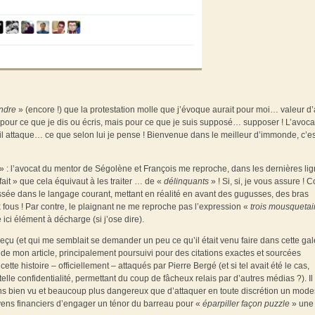
ndre
» (encore !) que la protestation molle que j’évoque aurait pour moi… valeur d
pour ce que je dis ou écris, mais pour ce que je suis supposé… supposer ! L’avoca
il attaque… ce que selon lui je pense ! Bienvenue dans le meilleur d’immonde, c’es
teux » : l’avocat du mentor de Ségolène et François me reproche, dans les dernières li
fait » que cela équivaut à les traiter … de «
délinquants
» ! Si, si, je vous assure !
assée dans le langage courant, mettant en réalité en avant des gugusses, des bras
 fous ! Par contre, le plaignant ne me reproche pas l’expression «
trois mousqueta
e ici élément à décharge (si j’ose dire).
a reçu (et qui me semblait se demander un peu ce qu’il était venu faire dans cette gal
de mon article, principalement poursuivi pour des citations exactes et sourcées
tte histoire – officiellement – attaqués par Pierre Bergé (et si tel avait été le cas,
lle confidentialité, permettant du coup de fâcheux relais par d’autres médias ?). Il
ns bien vu et beaucoup plus dangereux que d’attaquer en toute discrétion un mode
yens financiers d’engager un ténor du barreau pour «
éparpiller façon puzzle
» une