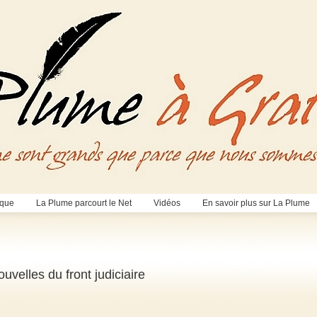
èque
La Plume parcourt le Net
Vidéos
En savoir plus sur La Plume
velles du front judiciaire