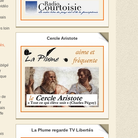
 de
vidéo
mais
s loin
Cercle Aristote
ès,
obligé
r
sque
é de
r
ais
fe
La Plume regarde TV Libertés
ois