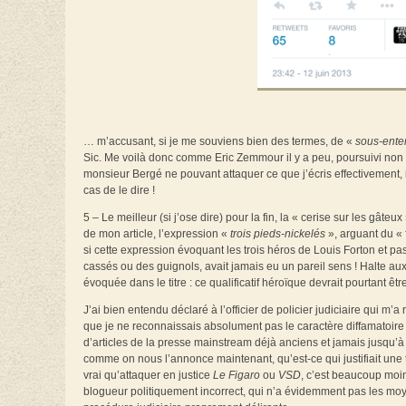
… m’accusant, si je me souviens bien des termes, de «
sous-ente
Sic. Me voilà donc comme Eric Zemmour il y a peu, poursuivi non 
monsieur Bergé ne pouvant attaquer ce que j’écris effectivement, 
cas de le dire !
5 – Le meilleur (si j’ose dire) pour la fin, la « cerise sur les gâ
de mon article, l’expression «
trois pieds-nickelés
», arguant du « 
si cette expression évoquant les trois héros de Louis Forton et p
cassés ou des guignols, avait jamais eu un pareil sens ! Halte aux
évoquée dans le titre : ce qualificatif héroïque devrait pourtant êtr
J’ai bien entendu déclaré à l’officier de policier judiciaire qui m’
que je ne reconnaissais absolument pas le caractère diffamatoire 
d’articles de la presse mainstream déjà anciens et jamais jusqu’à ce
comme on nous l’annonce maintenant, qu’est-ce qui justifiait une te
vrai qu’attaquer en justice
Le Figaro
ou
VSD
, c’est beaucoup moi
blogueur politiquement incorrect, qui n’a évidemment pas les mo