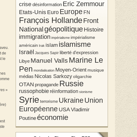
Eric Zemmour
crise
désinformation
Europe
Etats-Unis
Euro
FN
François Hollande
Front
géopolitique
National
Histoire
immigration
impérialisme
impérialisme
islamisme
islam
américain
Irak
’aveu.
Israël
liberté d'expression
Jacques Sapir
t de
Marine Le
t le
Manuel Valls
Libye
Pen
Moyen-Orient
musique
mondialisation
gnes
Nicolas Sarkozy
médias
oligarchie
 Comme
Russie
OTAN
propagande
ires
»
russophobie
réinformation
sionisme
Syrie
Union
Ukraine
terrorisme
ère)
Européenne
USA
Vladimir
économie
Poutine
 est
ste