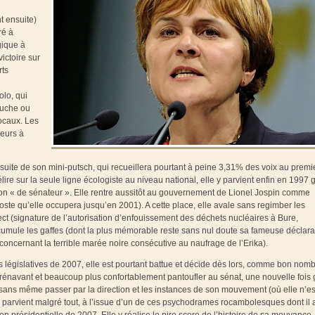
t ensuite)
ré à
gique à
ictoire sur
rts
olo, qui
gauche ou
locaux. Les
leurs à
suite de son mini-putsch, qui recueillera pourtant à peine 3,31% des voix au premi
élire sur la seule ligne écologiste au niveau national, elle y parvient enfin en 1997 
tion « de sénateur ». Elle rentre aussitôt au gouvernement de Lionel Jospin comme
oste qu’elle occupera jusqu’en 2001). A cette place, elle avale sans regimber les
ect (signature de l’autorisation d’enfouissement des déchets nucléaires à Bure,
cumule les gaffes (dont la plus mémorable reste sans nul doute sa fameuse déclara
concernant la terrible marée noire consécutive au naufrage de l’Erika).
 législatives de 2007, elle est pourtant battue et décide dès lors, comme bon nom
dorénavant et beaucoup plus confortablement pantoufler au sénat, une nouvelle fois
t sans même passer par la direction et les instances de son mouvement (où elle n’es
le parvient malgré tout, à l’issue d’un de ces psychodrames rocambolesques dont il 