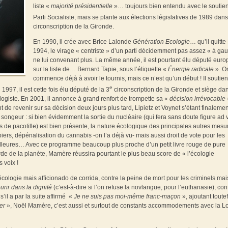
liste «
majorité présidentielle
»… toujours bien entendu avec le soutie
Parti Socialiste, mais se plante aux élections législatives de 1989 dans
circonscription de la Gironde.
En 1990, il crée avec Brice Lalonde
Génération Ecologie
… qu’il quitte
1994, le virage « centriste » d’un parti décidemment pas assez « à ga
ne lui convenant plus. La même année, il est pourtant élu député eur
sur la liste de… Bernard Tapie, sous l’étiquette «
Énergie radicale
». O
commence déjà à avoir le tournis, mais ce n’est qu’un début ! Il soutien
e
1997, il est cette fois élu député de la 3
circonscription de la Gironde et siège dan
ogiste. En 2001, il annonce à grand renfort de trompette sa «
décision irrévocable
de revenir sur sa décision deux jours plus tard, Lipietz et Voynet s’étant finalemen
 songeur : si bien évidemment la sortie du nucléaire (qui fera sans doute figure ad 
de pacotille) est bien présente, la nature écologique des principales autres mesu
piers, dépénalisation du cannabis -on l’a déjà vu- mais aussi droit de vote pour les
eilleures… Avec ce programme beaucoup plus proche d’un petit livre rouge de pure
de de la planète, Mamère réussira pourtant le plus beau score de « l’écologie
 voix !
cologie mais afficionado de corrida, contre la peine de mort pour les criminels mai
urir dans la dignité
(c’est-à-dire si l’on refuse la novlangue, pour l’euthanasie), con
’il a par la suite affirmé «
Je ne suis pas moi-même franc-maçon
», ajoutant toute
ier
», Noël Mamère, c’est aussi et surtout de constants accommodements avec la Lo