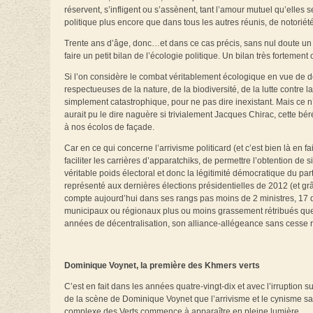
réservent, s’infligent ou s’assènent, tant l’amour mutuel qu’elles
politique plus encore que dans tous les autres réunis, de notoriét
Trente ans d’âge, donc…et dans ce cas précis, sans nul doute un 
faire un petit bilan de l’écologie politique. Un bilan très fortemen
Si l’on considère le combat véritablement écologique en vue de dé
respectueuses de la nature, de la biodiversité, de la lutte contre l
simplement catastrophique, pour ne pas dire inexistant. Mais ce
aurait pu le dire naguère si trivialement Jacques Chirac, cette bé
à nos écolos de façade.
Car en ce qui concerne l’arrivisme politicard (et c’est bien là en
faciliter les carrières d’apparatchiks, de permettre l’obtention
véritable poids électoral et donc la légitimité démocratique du parti 
représenté aux dernières élections présidentielles de 2012 (et 
compte aujourd’hui dans ses rangs pas moins de 2 ministres, 17 
municipaux ou régionaux plus ou moins grassement rétribués que lu
années de décentralisation, son alliance-allégeance sans cesse r
Dominique Voynet, la première des Khmers verts
C’est en fait dans les années quatre-vingt-dix et avec l’irruption s
de la scène de Dominique Voynet que l’arrivisme et le cynisme s
complexe des Verts commence à apparaître en pleine lumière.