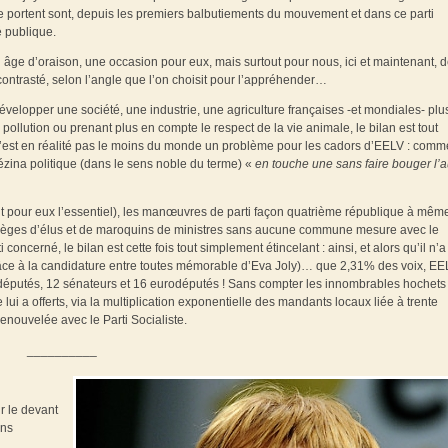
 se portent sont, depuis les premiers balbutiements du mouvement et dans ce parti
é publique.
âge d’oraison, une occasion pour eux, mais surtout pour nous, ici et maintenant, 
t contrasté, selon l’angle que l’on choisit pour l’appréhender…
velopper une société, une industrie, une agriculture françaises -et mondiales- plu
a pollution ou prenant plus en compte le respect de la vie animale, le bilan est tout
 n’est en réalité pas le moins du monde un problème pour les cadors d’EELV : comm
rézina politique (dans le sens noble du terme) «
en touche une sans faire bouger l’a
 fait pour eux l’essentiel), les manœuvres de parti façon quatrième république à mêm
 de sièges d’élus et de maroquins de ministres sans aucune commune mesure avec le
concerné, le bilan est cette fois tout simplement étincelant : ainsi, et alors qu’il n’a
grâce à la candidature entre toutes mémorable d’Eva Joly)… que 2,31% des voix, E
députés, 12 sénateurs et 16 eurodéputés ! Sans compter les innombrables hochets
i a offerts, via la multiplication exponentielle des mandants locaux liée à trente
enouvelée avec le Parti Socialiste.
__________
ur le devant
ans