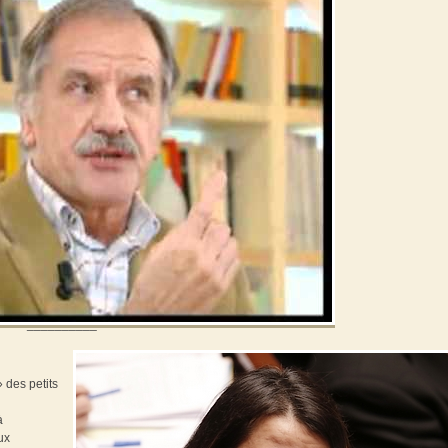
__________
 des petits
à
ux