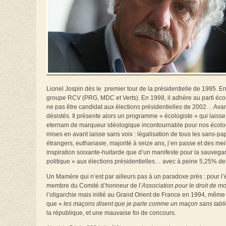
Lionel Jospin dès le premier tour de la présidentielle de 1995. En 
groupe RCV (PRG, MDC et Verts). En 1998, il adhère au parti écol
ne pas être candidat aux élections présidentielles de 2002… Avant 
désistés. Il présente alors un programme « écologiste » qui laisse
eternam de marqueur idéologique incontournable pour nos écolos 
mises en avant laisse sans voix : légalisation de tous les sans-pa
étrangers, euthanasie, majorité à seize ans, j’en passe et des m
inspiration soixante-huitarde que d’un manifeste pour la sauvegar
politique » aux élections présidentielles… avec à peine 5,25% des
Un Mamère qui n’est par ailleurs pas à un paradoxe près : pour l’é
membre du Comité d’honneur de l’
Association pour le droit de mo
l’oligarchie mais initié au Grand Orient de France en 1994, même s
que «
les maçons disent que je parle comme un maçon sans tabl
la république, et une mauvaise foi de concours.