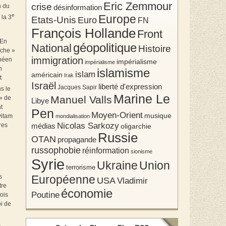
Eric Zemmour
crise
n du
désinformation
e
Europe
 la 3
Etats-Unis
Euro
FN
François Hollande
Front
 En
géopolitique
National
Histoire
uche »
immigration
opéen
impérialisme
impérialisme
n
islamisme
islam
américain
Irak
t
Israël
liberté d'expression
Jacques Sapir
s le
Marine Le
Manuel Valls
» de
Libye
t
Pen
Moyen-Orient
musique
vitam
mondialisation
Nicolas Sarkozy
res
médias
oligarchie
Russie
OTAN
propagande
russophobie
réinformation
sionisme
Syrie
Union
Ukraine
terrorisme
s
Européenne
USA
Vladimir
tre
économie
Poutine
fois
i de