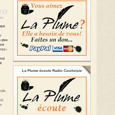
es
ique
o
s plus
ent
rçu :
 moi
it
La Plume écoute Radio Courtoisie
uits.
cé,
un