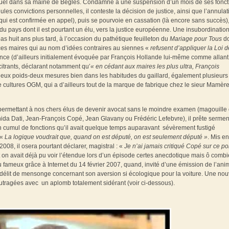
exuel dans sa mairie de Bègles. Condamné à une suspension d’un mois de ses fonct
les convictions personnelles, il conteste la décision de justice, ainsi que l’annulat
 (qui est confirmée en appel), puis se pourvoie en cassation (là encore sans succès)
e du pays dont il est pourtant un élu, vers la justice européenne. Une insubordinatio
s huit ans plus tard, à l’occasion du pathétique feuilleton du
Mariage pour Tous
do
r ces maires qui au nom d’idées contraires au siennes «
refusent d’appliquer la Loi d
nce (d’ailleurs initialement évoquée par François Hollande lui-même comme allant
citrants, déclarant notamment qu’
« en cédant aux maires les plus ultra, François
eux poids-deux mesures bien dans les habitudes du gaillard, également plusieurs 
de cultures OGM,
qui a d’ailleurs tout de la marque de fabrique chez le sieur Mamèr
e permettant à nos chers élus de devenir avocat sans le moindre examen (magouille
ida Dati, Jean-François Copé, Jean Glavany ou Frédéric Lefebvre), il prête sermen
un cumul de fonctions qu’il avait quelque temps auparavant sévèrement fustigé
 «
La logique voudrait que, quand on est député, on est seulement député »
. Mis en
008, il osera pourtant déclarer, magistral : «
Je n’ai jamais critiqué Copé sur ce po
 on avait déjà pu voir l’étendue lors d’un épisode certes anecdotique mais ô comb
fameux grâce à Internet du 14 février 2007, quand, invité d’une émission de l’ani
rant délit de mensonge concernant son aversion si écologique pour la voiture. Une nou
s outragées avec un aplomb totalement sidérant (voir ci-dessous).