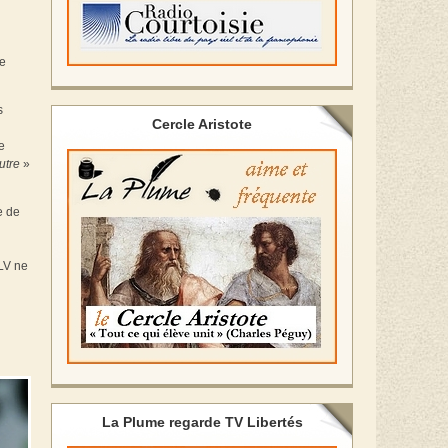
de
s
Cercle Aristote
e
utre
»
e de
ELV ne
La Plume regarde TV Libertés