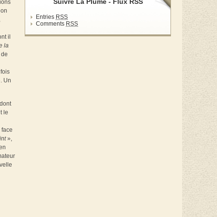
Suivre La Plume - Flux RSS
ions
ion
Entries
RSS
,
Comments
RSS
n
nt il
e la
 de
fois
e. Un
 dont
t le
 face
int
»,
ien
mateur
velle