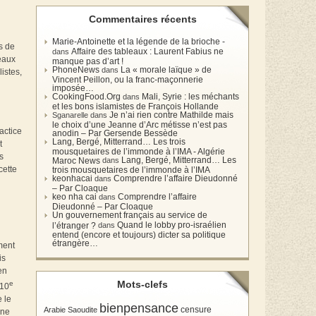
Commentaires récents
Marie-Antoinette et la légende de la brioche -
s de
Affaire des tableaux : Laurent Fabius ne
dans
peaux
manque pas d’art !
PhoneNews
La « morale laïque » de
dans
istes,
Vincent Peillon, ou la franc-maçonnerie
imposée…
CookingFood.Org
Mali, Syrie : les méchants
dans
et les bons islamistes de François Hollande
Je n’ai rien contre Mathilde mais
Sganarelle dans
le choix d’une Jeanne d’Arc métisse n’est pas
actice
anodin – Par Gersende Bessède
Lang, Bergé, Mitterrand… Les trois
t
mousquetaires de l’immonde à l’IMA - Algérie
s
Lang, Bergé, Mitterrand… Les
Maroc News
dans
cette
trois mousquetaires de l’immonde à l’IMA
keonhacai
Comprendre l’affaire Dieudonné
dans
– Par Cloaque
keo nha cai
Comprendre l’affaire
dans
Dieudonné – Par Cloaque
Un gouvernement français au service de
Quand le lobby pro-israélien
l’étranger ?
dans
entend (encore et toujours) dicter sa politique
étrangère…
ment
is
en
Mots-clefs
e
 10
e le
bienpensance
Arabie Saoudite
censure
une