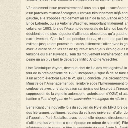
Véritablement issue (contrairement à tous ceux qui lui succèderon
d’un parcours militant écologiste il est vrai très fortement déjà anc
gauche, elle s’oppose rapidement au sein de la mouvance écolo
Brice Lalonde, puis à Antoine Waechter, remportant finalement la v
celui-ci en 1993, lors de l’Assemblée générale de Lille, où Les Ve
décident de ne plus négocier d’alliances électorales qu’à gauche
exclusivement. C’est la fin du principe du «
ni, ni
» pour le parti éc
estimait jusqu’alors pouvoir tout aussi utilement s’allier avec la 
avec la droite selon les cas de figures et les enjeux écologiques 
tensions qui s’ensuivent au sein du mouvement entraîneront d’ail
peine un an plus tard le départ définitif d’Antoine Waechter.
Une Dominique Voynet, devenue chef de file des écologistes à la 
tour de la présidentielle de 1995. Incapable jusque là de se faire 
à un accord électoral avec le PS qui lui concède une circonscrip
Ministre de l’ Aménagement du Territoire et de l’Environnement (p
couleuvres avec une abnégation carriériste qui force déjà l’irresp
suppression de la vignette automobile, autorisation d’OGM) et ac
badine «
il ne s’agit pas de la catastrophe écologique du siècle
» 
Bénéficiant une nouvelle fois du soutien du PS et du MRG lors des
des hiérarques politiques recalés du suffrage universel, d’aller 
à l’appui du Parti Socialiste avec lequel elle négocie directemen
d’ailleurs plus vraiment à cette époque en odeur de sainteté). El