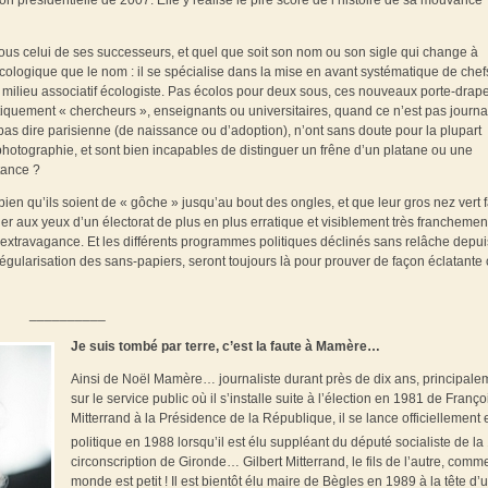
ion présidentielle de 2007. Elle y réalise le pire score de l’histoire de sa mouvance
s celui de ses successeurs, et quel que soit son nom ou son sigle qui change à
écologique que le nom : il se spécialise dans la mise en avant systématique de chef
ble milieu associatif écologiste. Pas écolos pour deux sous, ces nouveaux porte-dra
quement « chercheurs », enseignants ou universitaires, quand ce n’est pas journal
as dire parisienne (de naissance ou d’adoption), n’ont sans doute pour la plupart
otographie, et sont bien incapables de distinguer un frêne d’un platane ou une
tance ?
bien qu’ils soient de « gôche » jusqu’au bout des ongles, et que leur gros nez vert f
er aux yeux d’un électorat de plus en plus erratique et visiblement très franchemen
l’extravagance. Et les différents programmes politiques déclinés sans relâche depui
gularisation des sans-papiers, seront toujours là pour prouver de façon éclatante 
__________
Je suis tombé par terre, c’est la faute à Mamère…
Ainsi de Noël Mamère… journaliste durant près de dix ans, principale
sur le service public où il s’installe suite à l’élection en 1981 de Franço
Mitterrand à la Présidence de la République, il se lance officiellement 
politique en 1988 lorsqu’il est élu suppléant du député socialiste de la
circonscription de Gironde… Gilbert Mitterrand, le fils de l’autre, comm
monde est petit ! Il est bientôt élu maire de Bègles en 1989 à la tête d’