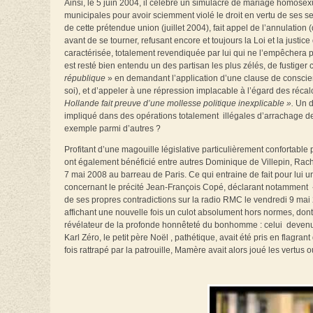
Ainsi, le 5 juin 2004, il célèbre un simulacre de mariage homos
municipales pour avoir sciemment violé le droit en vertu de ses seu
de cette prétendue union (juillet 2004), fait appel de l’annulation
avant de se tourner, refusant encore et toujours la Loi et la justic
caractérisée, totalement revendiquée par lui qui ne l’empêchera pa
est resté bien entendu un des partisan les plus zélés, de fustige
république
» en demandant l’application d’une clause de conscie
soi), et d’appeler à une répression implacable à l’égard des récal
Hollande fait preuve d’une mollesse politique inexplicable
».
Un d
impliqué dans des opérations totalement illégales d’arrachage 
exemple parmi d’autres ?
Profitant d’une magouille législative particulièrement confortabl
ont également bénéficié entre autres Dominique de Villepin, Rach
7 mai 2008 au barreau de Paris. Ce qui entraine de fait pour lui 
concernant le précité Jean-François Copé, déclarant notamment
de ses propres contradictions sur la radio RMC le vendredi 9 mai 2
affichant une nouvelle fois un culot absolument hors normes, dont
révélateur de la profonde honnêteté du bonhomme : celui devenu 
Karl Zéro, le petit père Noël , pathétique, avait été pris en flag
fois rattrapé par la patrouille, Mamère avait alors joué les vertu