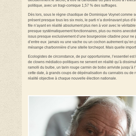
décidemment le secret, à être la candidate du parti écolo à l’élect
politique, avec un tragi-comique 1,57 % des suffrages.
Dès lors, sous le règne chaotique de Dominique Voynet comme sou
présent presque tous les six mois, le parti n’a dorénavant plus d’
file n’ayant en réalité absolument plus rien à voir avec le vérita
presque systématiquement fonctionnaires, plus ou moins anecdoti
issus presque exclusivement d’une bourgeoisie citadine pour ne p
d’entre eux jamais vu une vache ou un cochon autrement qu’en ph
mésange charbonnière d’une sitelle torchepot. Mais quelle impor
Ecologistes de circonstance, de pur opportunisme, l’essentiel est 
de clowns médiatico-politiques ne servent en réalité qu’à dissimul
ramolli du bulbe, un tarin rouge carmin de bobo arriviste jusqu’à 
cette date, à grands coups de dépénalisation du cannabis ou de ré
réalité objective à chaque nouvelle élection nationale.