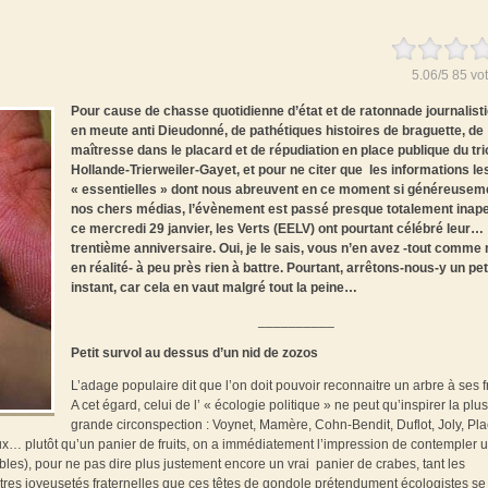
5.06
/
5
85
vot
Pour cause de chasse quotidienne d’état et de ratonnade journalist
en meute anti Dieudonné, de pathétiques histoires de braguette, de
maîtresse dans le placard et de répudiation en place publique du tri
Hollande-Trierweiler-Gayet, et pour ne citer que les informations le
« essentielles » dont nous abreuvent en ce moment si généreusem
nos chers médias, l’évènement est passé presque totalement inape
ce mercredi 29 janvier, les Verts (EELV) ont pourtant célébré leur…
trentième anniversaire. Oui, je le sais, vous n’en avez -tout comme
en réalité- à peu près rien à battre. Pourtant, arrêtons-nous-y un pet
instant, car cela en vaut malgré tout la peine…
__________
Petit survol au dessus d’un nid de zozos
L’adage populaire dit que l’on doit pouvoir reconnaitre un arbre à ses fr
A cet égard, celui de l’ « écologie politique » ne peut qu’inspirer la plus
grande circonspection : Voynet, Mamère, Cohn-Bendit, Duflot, Joly, Pla
… plutôt qu’un panier de fruits, on a immédiatement l’impression de contempler 
les), pour ne pas dire plus justement encore un vrai panier de crabes, tant les
utres joyeusetés fraternelles que ces têtes de gondole prétendument écologistes se