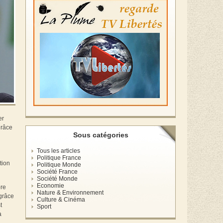
er
grâce
Sous catégories
Tous les articles
Politique France
tion
Politique Monde
Société France
Société Monde
Economie
bre
Nature & Environnement
 grâce
Culture & Cinéma
t
Sport
a