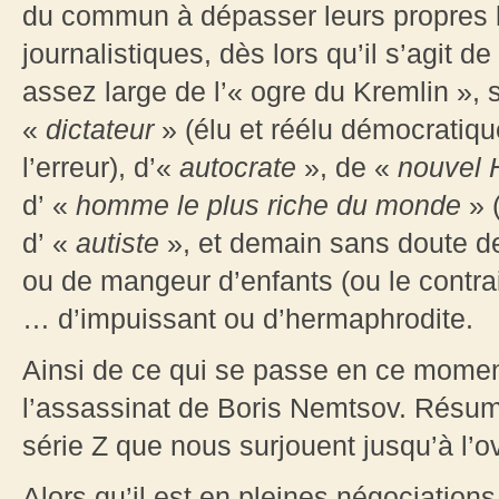
du commun à dépasser leurs propres lim
journalistiques, dès lors qu’il s’agit 
assez large de l’« ogre du Kremlin »,
«
dictateur
» (élu et réélu démocratiq
l’erreur), d’«
autocrate
», de «
nouvel H
d’ «
homme le plus riche du monde
» (
d’ «
autiste
», et demain sans doute de
ou de mangeur d’enfants (ou le contrai
… d’impuissant ou d’hermaphrodite.
Ainsi de ce qui se passe en ce moment
l’assassinat de Boris Nemtsov. Résum
série Z que nous surjouent jusqu’à l’
Alors qu’il est en pleines négociation