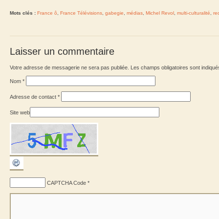
Mots clés :
France ô
,
France Télévisions
,
gabegie
,
médias
,
Michel Revol
,
multi-culturalité
,
re
Laisser un commentaire
Votre adresse de messagerie ne sera pas publiée. Les champs obligatoires sont indiqu
Nom
*
Adresse de contact
*
Site web
CAPTCHA Code
*