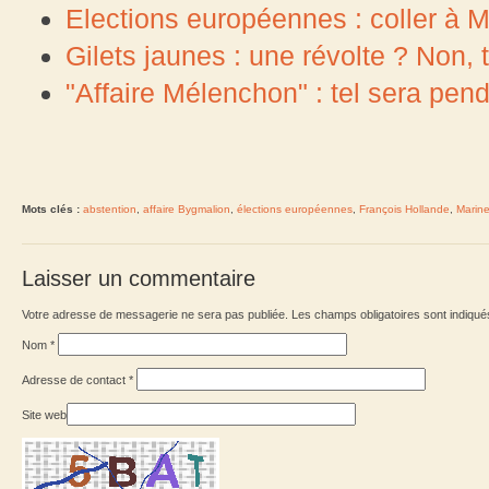
Elections européennes : coller à Ma
Gilets jaunes : une révolte ? Non, tr
"Affaire Mélenchon" : tel sera pen
Mots clés :
abstention
,
affaire Bygmalion
,
élections européennes
,
François Hollande
,
Marin
Laisser un commentaire
Votre adresse de messagerie ne sera pas publiée. Les champs obligatoires sont indiqu
Nom
*
Adresse de contact
*
Site web