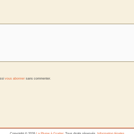
ussi
vous abonner
sans commenter.
Copyright © 2026
La Plume à Gratter
. Tous droits réservés.
Information légales