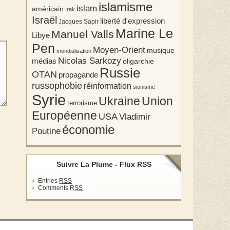
islamisme
islam
américain
Irak
Israël
liberté d'expression
Jacques Sapir
Marine Le
Manuel Valls
Libye
Pen
Moyen-Orient
musique
mondialisation
Nicolas Sarkozy
médias
oligarchie
Russie
OTAN
propagande
russophobie
réinformation
sionisme
Syrie
Union
Ukraine
terrorisme
Européenne
USA
Vladimir
économie
Poutine
Suivre La Plume - Flux RSS
Entries
RSS
Comments
RSS