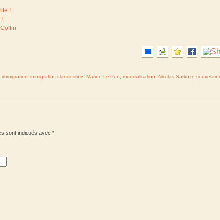
ite !
 !
 Collin
,
immigration
,
immigration clandestine
,
Marine Le Pen
,
mondialisation
,
Nicolas Sarkozy
,
souverain
es sont indiqués avec
*