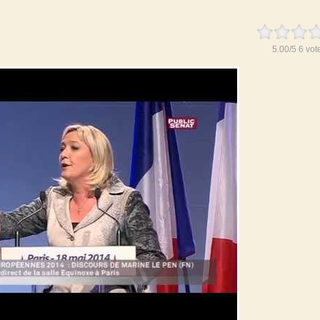
5.00
/
5
6
vot