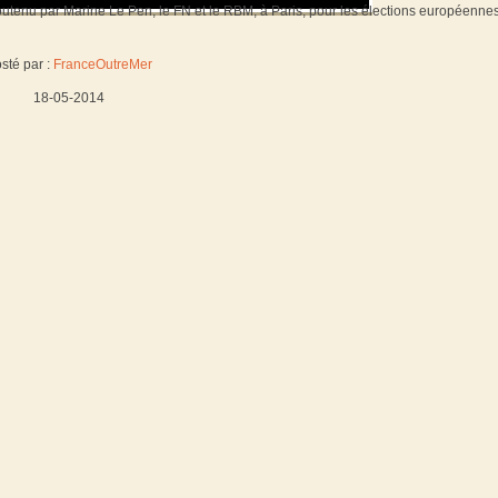
tenu par Marine Le Pen, le FN et le RBM, à Paris, pour les élections européenne
sté par :
FranceOutreMer
18-05-2014