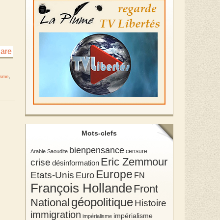
isme
,
Mots-clefs
bienpensance
Arabie Saoudite
censure
Eric Zemmour
crise
désinformation
Europe
Etats-Unis
Euro
FN
François Hollande
Front
géopolitique
National
Histoire
immigration
impérialisme
impérialisme