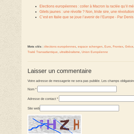
Elections européennes : coller à Macron la raclée qu’il mér
Gilets jaunes : une révolte ? Non, triste sire, une révolution
C’est en Italie que se joue l’avenir de l’Europe - Par Denis
Mots clés :
élections européennes
,
espace schengen
,
Euro
,
Frontex
,
Grèce
Traité Transatlantique
,
ultralibéralisme
,
Union Européenne
Laisser un commentaire
Votre adresse de messagerie ne sera pas publiée. Les champs obligatoir
Nom
*
Adresse de contact
*
Site web