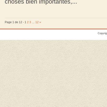
choses bien importantes,...
Page 1 de 12 -
1
2
3
…
12
»
Copyrig