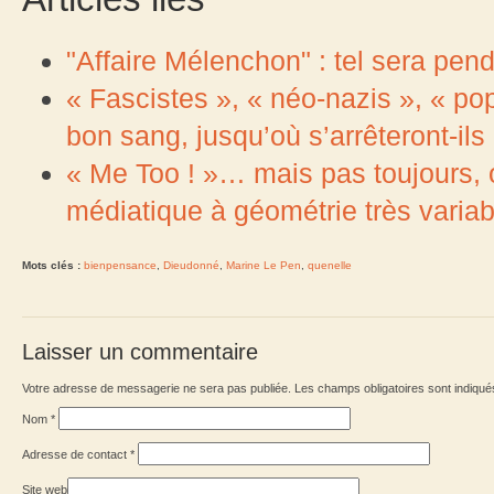
"Affaire Mélenchon" : tel sera pen
« Fascistes », « néo-nazis », « po
bon sang, jusqu’où s’arrêteront-ils
« Me Too ! »… mais pas toujours, 
médiatique à géométrie très variab
Mots clés :
bienpensance
,
Dieudonné
,
Marine Le Pen
,
quenelle
Laisser un commentaire
Votre adresse de messagerie ne sera pas publiée. Les champs obligatoires sont indiqu
Nom
*
Adresse de contact
*
Site web