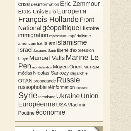
Eric Zemmour
crise
désinformation
Europe
Etats-Unis
Euro
FN
François Hollande
Front
géopolitique
National
Histoire
immigration
impérialisme
impérialisme
islamisme
islam
américain
Irak
Israël
liberté d'expression
Jacques Sapir
Marine Le
Manuel Valls
Libye
Pen
Moyen-Orient
musique
mondialisation
Nicolas Sarkozy
médias
oligarchie
Russie
OTAN
propagande
russophobie
réinformation
sionisme
Syrie
Union
Ukraine
terrorisme
Européenne
USA
Vladimir
économie
Poutine