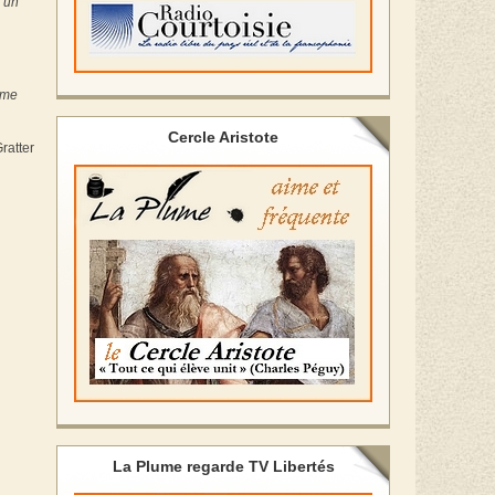
u’un
ime
Cercle Aristote
ratter
La Plume regarde TV Libertés