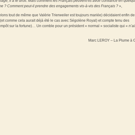
nage, il a le droit. Mais comment les Français peuvent-ils avoir confiance en quelq
me ? Comment peut-il prendre des engagements vis-à-vis des Français ?
»,
ppelons tout de même que Valérie Trierweiler est toujours mariée) décidaient enfin de
tôt (et comme cela aurait déjà été le cas avec Ségolène Royal) et compte tenu des
impôt sur la fortune)… Un comble pour un président « normal » socialiste qui «
n’a
Marc LEROY – La Plume à G