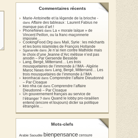
Commentaires récents
Marie-Antoinette et la légende de la brioche -
Affaire des tableaux : Laurent Fabius ne
dans
manque pas d’art !
PhoneNews
La « morale laïque » de
dans
Vincent Peillon, ou la franc-maçonnerie
imposée…
CookingFood.Org
Mali, Syrie : les méchants
dans
et les bons islamistes de François Hollande
Je n’ai rien contre Mathilde mais
Sganarelle dans
le choix d’une Jeanne d’Arc métisse n’est pas
anodin – Par Gersende Bessède
Lang, Bergé, Mitterrand… Les trois
mousquetaires de l’immonde à l’IMA - Algérie
Lang, Bergé, Mitterrand… Les
Maroc News
dans
trois mousquetaires de l’immonde à l’IMA
keonhacai
Comprendre l’affaire Dieudonné
dans
– Par Cloaque
keo nha cai
Comprendre l’affaire
dans
Dieudonné – Par Cloaque
Un gouvernement français au service de
Quand le lobby pro-israélien
l’étranger ?
dans
entend (encore et toujours) dicter sa politique
étrangère…
Mots-clefs
bienpensance
Arabie Saoudite
censure