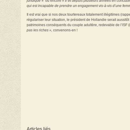
juridique
» ou encore
« Il vit depuis plusieurs années en concubi
qui est incapable de prendre un engagement vis-à-vis d’une fem
Il est vrai que si nos deux tourtereaux totalement illégitimes (ra
régulariser leur situation, le président de Hollandie serait aussi
patrimoines conséquents du couple adultère, redevable de l’ISF (
pas les riches »,
convenons-en !
Articles liés