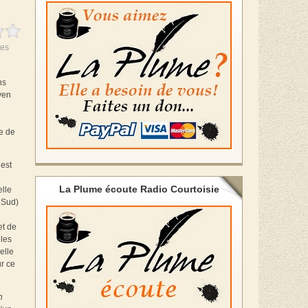
es
ns
yen
ne de
’est
La Plume écoute Radio Courtoisie
elle
 Sud)
et de
bles
elle
ur ce
n