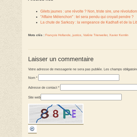
Gilets jaunes : une révolte ? Non, triste sire, une révolution
"Affaire Mélenchon" : tel sera pendu qui croyait pendre ?
La chute de Sarkozy : la vengeance de Kadhafi et de la Li
Mots clés :
François Hollande
,
justice
,
Valérie Trierweiler
,
Xavier Kemlin
Laisser un commentaire
Votre adresse de messagerie ne sera pas publiée. Les champs obligatoir
Nom
*
Adresse de contact
*
Site web