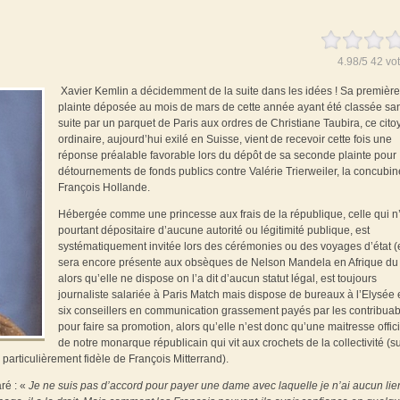
4.98
/
5
42
vot
Xavier Kemlin a décidemment de la suite dans les idées ! Sa première
plainte déposée au mois de mars de cette année ayant été classée sa
suite par un parquet de Paris aux ordres de Christiane Taubira, ce cito
ordinaire, aujourd’hui exilé en Suisse, vient de recevoir cette fois une
réponse préalable favorable lors du dépôt de sa seconde plainte pour
détournements de fonds publics contre Valérie Trierweiler, la concubi
François Hollande.
Hébergée comme une princesse aux frais de la république, celle qui n
pourtant dépositaire d’aucune autorité ou légitimité publique, est
systématiquement invitée lors des cérémonies ou des voyages d’état (
sera encore présente aux obsèques de Nelson Mandela en Afrique du
alors qu’elle ne dispose on l’a dit d’aucun statut légal, est toujours
journaliste salariée à Paris Match mais dispose de bureaux à l’Elysée 
six conseillers en communication grassement payés par les contribua
pour faire sa promotion, alors qu’elle n’est donc qu’une maitresse offici
de notre monarque républicain qui vit aux crochets de la collectivité (s
 particulièrement fidèle de François Mitterrand).
ré : «
Je ne suis pas d’accord pour payer une dame avec laquelle je n’ai aucun lie