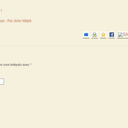
 !
bye - Par John Wight
es sont indiqués avec
*