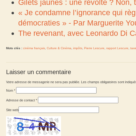
Gilets jaunes : une révolte ? Non, tr
« Je condamne l’ignorance qui rè
démocraties » - Par Marguerite Yo
The revenant, avec Leonardo Di Capr
Mots clés :
cinéma français
,
Culture & Cinéma
,
impôts
,
Pierre Lescure
,
rapport Lescure
,
tax
Laisser un commentaire
Votre adresse de messagerie ne sera pas publiée. Les champs obligatoires sont indiqu
Nom
*
Adresse de contact
*
Site web