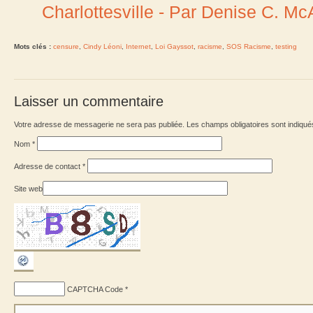
Charlottesville - Par Denise C. McA
Mots clés :
censure
,
Cindy Léoni
,
Internet
,
Loi Gayssot
,
racisme
,
SOS Racisme
,
testing
Laisser un commentaire
Votre adresse de messagerie ne sera pas publiée. Les champs obligatoires sont indiqu
Nom
*
Adresse de contact
*
Site web
CAPTCHA Code
*