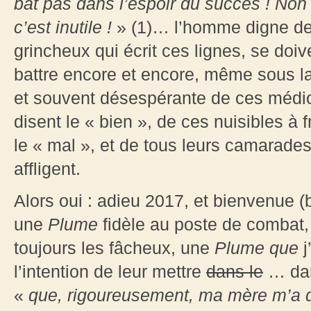
bat pas dans l’espoir du succès
! Non 
c’est inutile
!
» (1)… l’homme digne de 
grincheux qui écrit ces lignes, se doiv
battre encore et encore, même sous la
et souvent désespérante de ces médi
disent le « bien », de ces nuisibles à 
le « mal », et de tous leurs camarad
affligent.
Alors oui : adieu 2017, et bienvenue 
une
Plume
fidèle au poste de combat
toujours les fâcheux, une
Plume que
j
l’intention de leur mettre
dans le
… dan
«
que, rigoureusement, ma mère m’a 