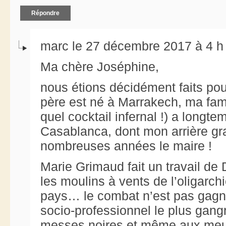
Répondre
marc le 27 décembre 2017 à 4 h
Ma chère Joséphine,
nous étions décidément faits po
père est né à Marrakech, ma fami
quel cocktail infernal !) a longt
Casablanca, dont mon arrière gra
nombreuses années le maire !
Marie Grimaud fait un travail de
les moulins à vents de l’oligarch
pays… le combat n’est pas gagné
socio-professionnel le plus gang
messes noires et même aux meurt