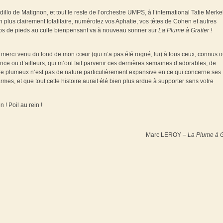
o de Matignon, et tout le reste de l’orchestre UMPS, à l’international Tatie Merk
en plus clairement totalitaire, numérotez vos Aphatie, vos têtes de Cohen et autres
ups de pieds au culte bienpensant va à nouveau sonner sur
La Plume à Gratter !
ME merci venu du fond de mon cœur (qui n’a pas été rogné, lui) à tous ceux, connus 
e ou d’ailleurs, qui m’ont fait parvenir ces dernières semaines d’adorables, de
e plumeux n’est pas de nature particulièrement expansive en ce qui concerne ses
es, et que tout cette histoire aurait été bien plus ardue à supporter sans votre
 ! Poil au rein !
Marc LEROY –
La Plume à G