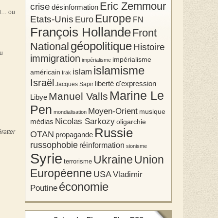
Eric Zemmour
crise
désinformation
el… ou
Europe
Etats-Unis
Euro
FN
François Hollande
Front
géopolitique
National
Histoire
ou
immigration
impérialisme
impérialisme
islamisme
islam
américain
Irak
Israël
liberté d'expression
Jacques Sapir
Marine Le
Manuel Valls
Libye
Pen
Moyen-Orient
musique
mondialisation
Nicolas Sarkozy
médias
oligarchie
Russie
ratter
OTAN
propagande
russophobie
réinformation
sionisme
Syrie
Union
Ukraine
terrorisme
Européenne
USA
Vladimir
économie
Poutine