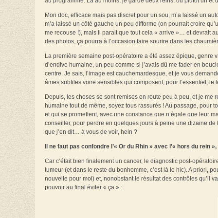
au programme. Là au moins, je garde deux reins, ou plutôt un et 
Mon doc, efficace mais pas discret pour un sou, m’a laissé un autog
m’a laissé un côté gauche un peu difforme (on pourrait croire qu’
me recouse !), mais il parait que tout cela « arrive »… et devrait au
des photos, ça pourra à l’occasion faire sourire dans les chaumièr
La première semaine post-opératoire a été assez épique, genre va
d’endive humaine, un peu comme si j’avais dû me fader en boucle 
centre. Je sais, l’image est cauchemardesque, et je vous demand
âmes subtiles voire sensibles qui composent, pour l’essentiel, le 
Depuis, les choses se sont remises en route peu à peu, et je me 
humaine tout de même, soyez tous rassurés ! Au passage, pour to
et qui se promettent, avec une constance que n’égale que leur mau
conseiller, pour perdre en quelques jours à peine une dizaine de ki
que j’en dit… à vous de voir, hein ?
Il ne faut pas confondre l’« Or du Rhin » avec l’« hors du rein », 
Car c’était bien finalement un cancer, le diagnostic post-opérato
tumeur (et dans le reste du bonhomme, c’est là le hic). A priori, 
nouvelle pour moi) et, nonobstant le résultat des contrôles qu’il v
pouvoir au final éviter « ça » :