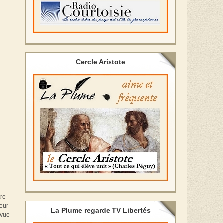
Cercle Aristote
tre
meur
La Plume regarde TV Libertés
évue