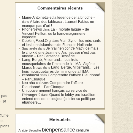
Commentaires récents
Marie-Antoinette et la légende de la brioche -
Affaire des tableaux : Laurent Fabius ne
dans
manque pas d’art !
PhoneNews
La « morale laïque » de
dans
Vincent Peillon, ou la franc-maçonnerie
imposée…
CookingFood.Org
Mali, Syrie : les méchants
dans
et les bons islamistes de François Hollande
Je n’ai rien contre Mathilde mais
Sganarelle dans
le choix d’une Jeanne d’Arc métisse n’est pas
anodin – Par Gersende Bessède
Lang, Bergé, Mitterrand… Les trois
mousquetaires de l’immonde à l’IMA - Algérie
Lang, Bergé, Mitterrand… Les
Maroc News
dans
trois mousquetaires de l’immonde à l’IMA
keonhacai
Comprendre l’affaire Dieudonné
dans
– Par Cloaque
keo nha cai
Comprendre l’affaire
dans
Dieudonné – Par Cloaque
Un gouvernement français au service de
Quand le lobby pro-israélien
l’étranger ?
dans
t pas
entend (encore et toujours) dicter sa politique
 : je
étrangère…
Plume
Mots-clefs
 et
mpions
bienpensance
Arabie Saoudite
censure