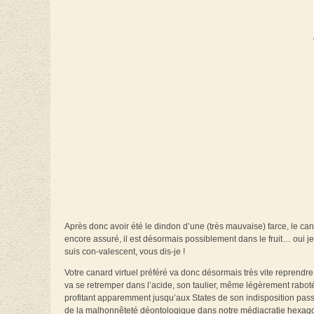
Après donc avoir été le dindon d’une (très mauvaise) farce, le cana
encore assuré, il est désormais possiblement dans le fruit… oui je s
suis con-valescent, vous dis-je !
Votre canard virtuel préféré va donc désormais très vite reprendre
va se retremper dans l’acide, son taulier, même légèrement raboté
profitant apparemment jusqu’aux States de son indisposition pas
de la malhonnêteté déontologique dans notre médiacratie hexag