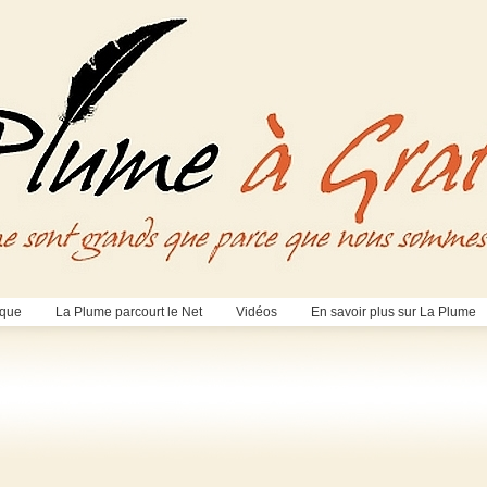
èque
La Plume parcourt le Net
Vidéos
En savoir plus sur La Plume