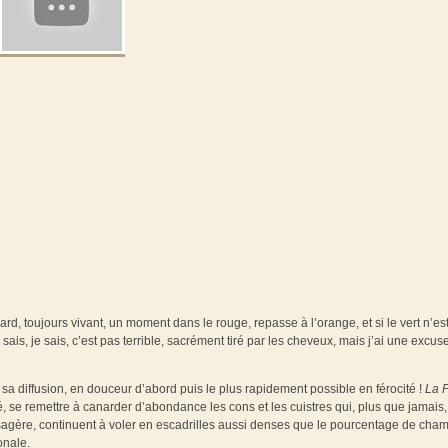
rd, toujours vivant, un moment dans le rouge, repasse à l’orange, et si le vert n’es
ais, je sais, c’est pas terrible, sacrément tiré par les cheveux, mais j’ai une excuse
 sa diffusion, en douceur d’abord puis le plus rapidement possible en férocité !
La 
, se remettre à canarder d’abondance les cons et les cuistres qui, plus que jamais,
sagère, continuent à voler en escadrilles aussi denses que le pourcentage de cha
onale.