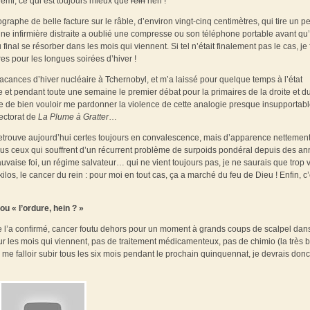
demi, ce qui est toujours mieux que
rein
rien !
raphe de belle facture sur le râble, d’environ vingt-cinq centimètres, qui tire un pe
une infirmière distraite a oublié une compresse ou son téléphone portable avant qu
 final se résorber dans les mois qui viennent. Si tel n’était finalement pas le cas, je 
es pour les longues soirées d’hiver !
cances d’hiver nucléaire à Tchernobyl, et m’a laissé pour quelque temps à l’état
et pendant toute une semaine le premier débat pour la primaires de la droite et d
e de bien vouloir me pardonner la violence de cette analogie presque insupportab
lectorat de
La Plume à Gratter
…
retrouve aujourd’hui certes toujours en convalescence, mais d’apparence nettement
us ceux qui souffrent d’un récurrent problème de surpoids pondéral depuis des a
vaise foi, un régime salvateur… qui ne vient toujours pas, je ne saurais que trop 
los, le cancer du rein : pour moi en tout cas, ça a marché du feu de Dieu ! Enfin, c’
ou « l’ordure, hein ? »
ire l’a confirmé, cancer foutu dehors pour un moment à grands coups de scalpel dans
pour les mois qui viennent, pas de traitement médicamenteux, pas de chimio (la très
a me falloir subir tous les six mois pendant le prochain quinquennat, je devrais donc