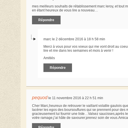
mes meilleurs souhaits de rétablissement marc leroy, et tout
en étant heureux de vous lire a nouveau…
Répondre
marc le 2 décembre 2016 à 18 h 58 min
Merci à vous pour vos voeux qui me vont droit au coeur, 
lire et rire dans les semaines et mois à venir !
Amitiés
Répondre
pequod
le 11 novembre 2016 à 22 h 51 min
Cher Marc,heureux de retrouver le vaillant volatile gaulois que
lacérer les egos des boursouflures qui se prennent pour des m
gracieusement lui fournir une liste…Valsez saucisses,après le 
votre ramage,j’ai hâte de savourer;prenez soin de vous.Amic
Répondre