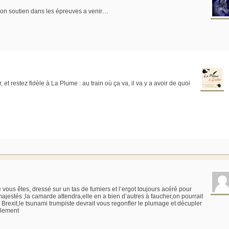
 mon soutien dans les épreuves a venir…
et restez fidèle à La Plume : au train où ça va, il va y a avoir de quoi
 vous êtes, dressé sur un tas de fumiers et l’ergot toujours acéré pour
ajestés ;la camarde attendra,elle en a bien d’autres à faucher,on pourrait
Brexit,le tsunami trumpiste devrait vous regonfler le plumage et décupler
alement