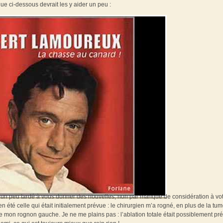
ue ci-dessous devrait les y aider un peu :
ai un peu tardé à vous donner des nouvelles, non par manque de considération à vo
n été celle qui était initialement prévue : le chirurgien m’a rogné, en plus de la tu
mon rognon gauche. Je ne me plains pas : l’ablation totale était possiblement pr