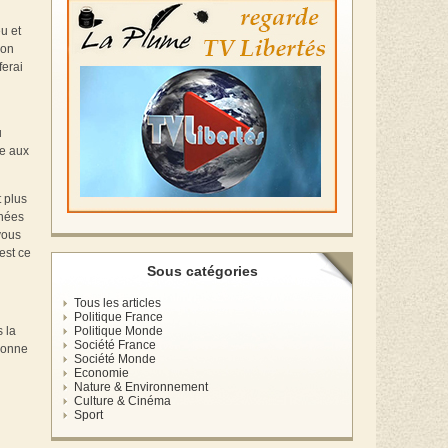
u et
’on
ferai
u
le aux
 plus
nnées
vous
est ce
Sous catégories
Tous les articles
Politique France
Politique Monde
 la
Société France
 bonne
Société Monde
Economie
Nature & Environnement
Culture & Cinéma
Sport