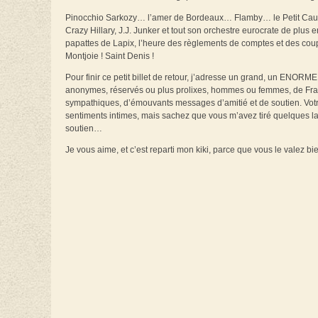
Pinocchio Sarkozy… l’amer de Bordeaux… Flamby… le Petit Caudill
Crazy Hillary, J.J. Junker et tout son orchestre eurocrate de plus 
papattes de Lapix, l’heure des règlements de comptes et des co
Montjoie ! Saint Denis !
Pour finir ce petit billet de retour, j’adresse un grand, un ENOR
anonymes, réservés ou plus prolixes, hommes ou femmes, de Franc
sympathiques, d’émouvants messages d’amitié et de soutien. Votr
sentiments intimes, mais sachez que vous m’avez tiré quelques larm
soutien…
Je vous aime, et c’est reparti mon kiki, parce que vous le valez bien