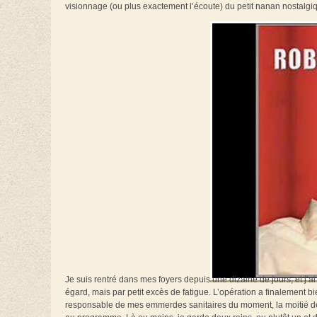
visionnage (ou plus exactement l’écoute) du petit nanan nostalgiq
Je suis rentré dans mes foyers depuis une dizaine de jours, et j’
égard, mais par petit excès de fatigue. L’opération a finalement bie
responsable de mes emmerdes sanitaires du moment, la moitié de 