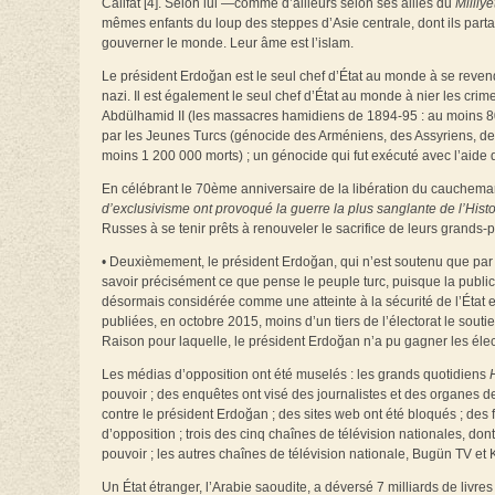
Califat [4]. Selon lui —comme d’ailleurs selon ses alliés du
Milliye
mêmes enfants du loup des steppes d’Asie centrale, dont ils partag
gouverner le monde. Leur âme est l’islam.
Le président Erdoğan est le seul chef d’État au monde à se reve
nazi. Il est également le seul chef d’État au monde à nier les c
Abdülhamid II (les massacres hamidiens de 1894-95 : au moins 80
par les Jeunes Turcs (génocide des Arméniens, des Assyriens, de
moins 1 200 000 morts) ; un génocide qui fut exécuté avec l’aide d
En célébrant le 70ème anniversaire de la libération du cauchemar 
d’exclusivisme ont provoqué la guerre la plus sanglante de l’Histo
Russes à se tenir prêts à renouveler le sacrifice de leurs grands-
• Deuxièmement, le président Erdoğan, qui n’est soutenu que par u
savoir précisément ce que pense le peuple turc, puisque la public
désormais considérée comme une atteinte à la sécurité de l’État 
publiées, en octobre 2015, moins d’un tiers de l’électorat le sout
Raison pour laquelle, le président Erdoğan n’a pu gagner les élect
Les médias d’opposition ont été muselés : les grands quotidiens
pouvoir ; des enquêtes ont visé des journalistes et des organes d
contre le président Erdoğan ; des sites web ont été bloqués ; des
d’opposition ; trois des cinq chaînes de télévision nationales, do
pouvoir ; les autres chaînes de télévision nationale, Bugün TV et K
Un État étranger, l’Arabie saoudite, a déversé 7 milliards de livre