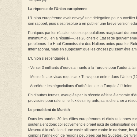
La réponse de l’Union européenne
L’Union européenne avait envoyé une délégation pour surveiller le
son rapport, puis s’est résolue à en publier une brève version édu
Paniqués par les réactions de ses populations réagissant durement
minimum qui en a résulté—, les 28 chefs d’État et de gouvernemen
problèmes. Le Haut-Commissaire des Nations unies pour les Réfugi
international, mais en supposant que les choses puissent être amél
L’Union s’est engagée à :
- Verser 3 milliards d’euros annuels à la Turquie pour l’aider à fa
- Mettre fin aux visas requis aux Turcs pour entrer dans l’Union 
- Accélérer les négociations d’adhésion de la Turquie à l’Union 
En d’autres termes, aveuglés par la récente défaite électorale d’A
provisoire pour ralentir le flux des migrants, sans chercher à résou
Le précédent de Munich
Dans les années 30, les élites européennes et états-uniennes con
soutenaient donc collectivement le projet nazi de colonisation de
Moscou à la création d’une vaste alliance contre le nazisme, les d
compris l’annexion de régions peuplées par les Sudètes. Ce furen