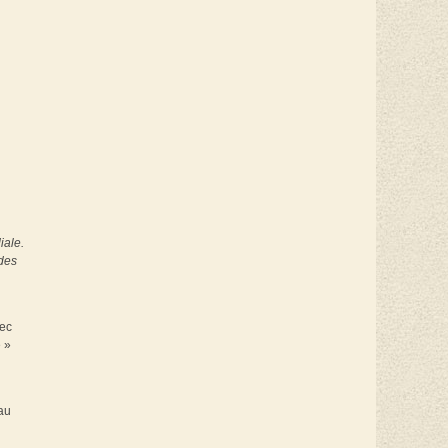
iale.
 des
vec
e »
 au