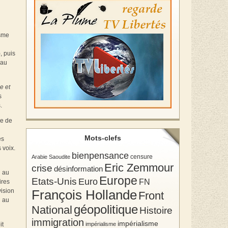
isme
, puis
 au
e et
s
.
le de
Mots-clefs
es
 voix.
bienpensance
Arabie Saoudite
censure
Eric Zemmour
crise
désinformation
i au
Europe
Etats-Unis
Euro
FN
ires
vision
François Hollande
Front
i au
géopolitique
National
Histoire
immigration
impérialisme
impérialisme
it