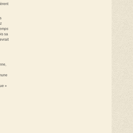
sèrent
s
az
temps
ois sa
evrait
nne,
mmune
que »