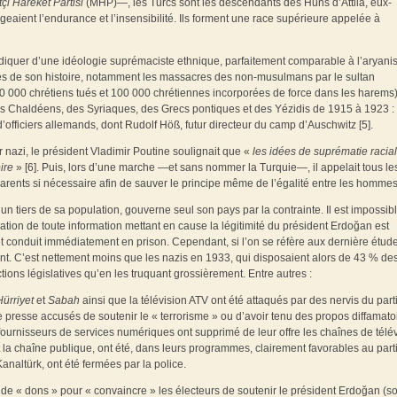
tçi Hareket Partisi
(MHP)—, les Turcs sont les descendants des Huns d’Attila, eux-
eaient l’endurance et l’insensibilité. Ils forment une race supérieure appelée à
ndiquer d’une idéologie suprémaciste ethnique, parfaitement comparable à l’aryan
rimes de son histoire, notamment les massacres des non-musulmans par le sultan
 000 chrétiens tués et 100 000 chrétiennes incorporées de force dans les harems)
s Chaldéens, des Syriaques, des Grecs pontiques et des Yézidis de 1915 à 1923 :
’officiers allemands, dont Rudolf Höß, futur directeur du camp d’Auschwitz [5].
nazi, le président Vladimir Poutine soulignait que «
les idées de suprématie racial
ire
» [6]. Puis, lors d’une marche —et sans nommer la Turquie—, il appelait tous le
parents si nécessaire afin de sauver le principe même de l’égalité entre les hommes
n tiers de sa population, gouverne seul son pays par la contrainte. Il est impossib
ation de toute information mettant en cause la légitimité du président Erdoğan est
et conduit immédiatement en prison. Cependant, si l’on se réfère aux dernière étud
ient. C’est nettement moins que les nazis en 1933, qui disposaient alors de 43 % des
ions législatives qu’en les truquant grossièrement. Entre autres :
Hürriyet
et
Sabah
ainsi que la télévision ATV ont été attaqués par des nervis du part
e presse accusés de soutenir le « terrorisme » ou d’avoir tenu des propos diffamato
 fournisseurs de services numériques ont supprimé de leur offre les chaînes de télé
nt la chaîne publique, ont été, dans leurs programmes, clairement favorables au part
analtürk, ont été fermées par la police.
s de « dons » pour « convaincre » les électeurs de soutenir le président Erdoğan (so