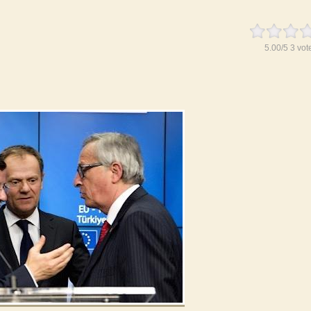
5.00
/
5
3
vot