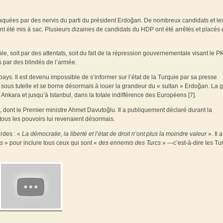
aquées par des nervis du parti du président Erdoğan. De nombreux candidats et le
 été mis à sac. Plusieurs dizaines de candidats du HDP ont été arrêtés et placés 
, soit par des attentats, soit du fait de la répression gouvernementale visant le P
s par des blindés de l’armée.
ays. Il est devenu impossible de s’informer sur l’état de la Turquie par sa presse
é sous tutelle et se borne désormais à louer la grandeur du « sultan » Erdoğan. La 
 à Ankara et jusqu’à Istanbul, dans la totale indifférence des Européens [7].
 dont le Premier ministre Ahmet Davutoğlu. Il a publiquement déclaré durant la
 tous les pouvoirs lui revenaient désormais.
rdes : «
La démocratie, la liberté et l’état de droit n’ont plus la moindre valeur
». Il a
es
» pour inclure tous ceux qui sont «
des ennemis des Turcs
» —c’est-à-dire les Tur