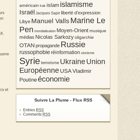
islamisme
islam
américain
Irak
Israël
liberté d'expression
urs
Jacques Sapir
Marine Le
en
Manuel Valls
Libye
Pen
Moyen-Orient
musique
mondialisation
KK.
Nicolas Sarkozy
médias
oligarchie
Russie
OTAN
propagande
russophobie
réinformation
sionisme
guerre
Syrie
Union
Ukraine
terrorisme
Européenne
USA
Vladimir
économie
Poutine
cs et
Suivre La Plume - Flux RSS
Entries
RSS
Comments
RSS