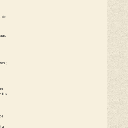
on de
eurs
nds ;
on
 flux.
 de
t à