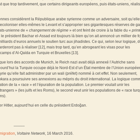
 que trop tardivement, que certains dirigeants européens, puis états-uniens, réali
ennes considèrent la République arabe syrienne comme un adversaire, soit qu’elle
nt recoloniser elles-mêmes le Levant et s’approprier ses gigantesques réserves de g
tats-unienne de «
changement de régime
» et ont feint de croire à la fable du «
prin
le président Bachar el-Assad est toujours là bien qu’on ait annoncé un millier de f
liards d’euros annuels le soutien turc aux jihadistes. Ce qui, selon leur logique, d
tarderont pas à réaliser [12], mais trop tard, qu’en abrogeant les visas pour les
es camps d’Al-Qaïda en Turquie et Bruxelles [13].
que lors des accords de Munich, le Reich nazi avait déjà annexé l’Autriche sans
ujourd’hui la Turquie occupe déjà le Nord-Est d’un État membre de l’Union europée
e qu’elle fait administrer par un wali (préfet) nommé à cet effet. Non seulement,
nkara a poursuivre ses annexions au mépris du droit international. La logique co
tion de la « race » et l’épuration de la population. Le premier voulait unir les
angers » (les juifs et les Roms), le second veut unir les populations de « race tur
ns).
r Hitler, aujourd’hui en celle du président Erdoğan.
_____
migration
,
Voltaire Network
, 16 March 2016.