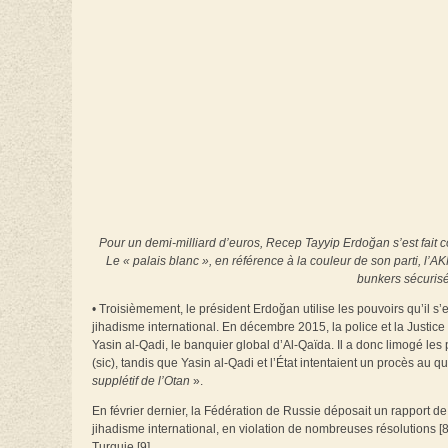
Pour un demi-milliard d’euros, Recep Tayyip Erdoğan s’est fait co
Le « palais blanc », en référence à la couleur de son parti, l’A
bunkers sécurisés
• Troisièmement, le président Erdoğan utilise les pouvoirs qu’il s’e
jihadisme international. En décembre 2015, la police et la Justice 
Yasin al-Qadi, le banquier global d’Al-Qaïda. Il a donc limogé les p
(sic), tandis que Yasin al-Qadi et l’État intentaient un procès au
supplétif de l’Otan
».
En février dernier, la Fédération de Russie déposait un rapport d
jihadisme international, en violation de nombreuses résolutions [
Turquie [9].