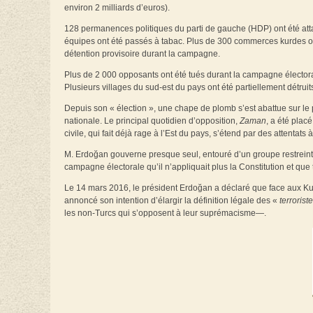
environ 2 milliards d’euros).
128 permanences politiques du parti de gauche (HDP) ont été att
équipes ont été passés à tabac. Plus de 300 commerces kurdes ont
détention provisoire durant la campagne.
Plus de 2 000 opposants ont été tués durant la campagne électorale
Plusieurs villages du sud-est du pays ont été partiellement détruit
Depuis son « élection », une chape de plomb s’est abattue sur le p
nationale. Le principal quotidien d’opposition,
Zaman
, a été plac
civile, qui fait déjà rage à l’Est du pays, s’étend par des attentats
M. Erdoğan gouverne presque seul, entouré d’un groupe restreint,
campagne électorale qu’il n’appliquait plus la Constitution et que
Le 14 mars 2016, le président Erdoğan a déclaré que face aux Ku
annoncé son intention d’élargir la définition légale des «
terrorist
les non-Turcs qui s’opposent à leur suprémacisme—.