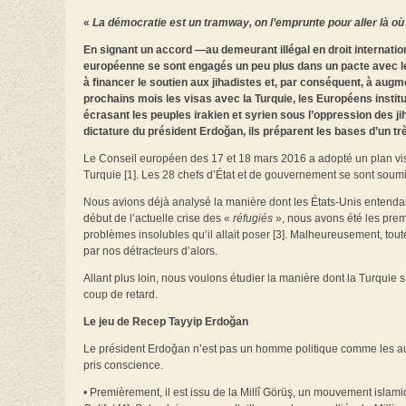
«
La démocratie est un tramway, on l’emprunte pour aller là où
En signant un accord —au demeurant illégal en droit internationa
européenne se sont engagés un peu plus dans un pacte avec le 
à financer le soutien aux jihadistes et, par conséquent, à aug
prochains mois les visas avec la Turquie, les Européens institu
écrasant les peuples irakien et syrien sous l’oppression des ji
dictature du président Erdoğan, ils préparent les bases d’un tr
Le Conseil européen des 17 et 18 mars 2016 a adopté un plan vis
Turquie [1]. Les 28 chefs d’État et de gouvernement se sont soum
Nous avions déjà analysé la manière dont les États-Unis entendaie
début de l’actuelle crise des «
réfugiés
», nous avons été les prem
problèmes insolubles qu’il allait poser [3]. Malheureusement, tout
par nos détracteurs d’alors.
Allant plus loin, nous voulons étudier la manière dont la Turquie
coup de retard.
Le jeu de Recep Tayyip Erdoğan
Le président Erdoğan n’est pas un homme politique comme les autre
pris conscience.
• Premièrement, il est issu de la Millî Görüş, un mouvement isla