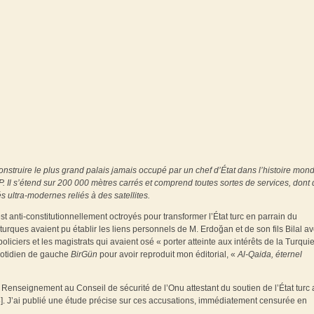
nstruire le plus grand palais jamais occupé par un chef d’État dans l’histoire mond
KP. Il s’étend sur 200 000 mètres carrés et comprend toutes sortes de services, dont
 ultra-modernes reliés à des satellites.
st anti-constitutionnellement octroyés pour transformer l’État turc en parrain du
turques avaient pu établir les liens personnels de M. Erdoğan et de son fils Bilal a
oliciers et les magistrats qui avaient osé « porter atteinte aux intérêts de la Turqui
 quotidien de gauche
BirGün
pour avoir reproduit mon éditorial, «
Al-Qaida, éternel
e Renseignement au Conseil de sécurité de l’Onu attestant du soutien de l’État turc
8]. J’ai publié une étude précise sur ces accusations, immédiatement censurée en