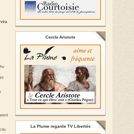
rvira
Cercle Aristote
 Au
ées
n
aient
La Plume regarde TV Libertés
t du