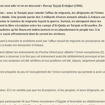
 on veut aller et on en descend
» Recep Tayyip Erdoğan (1996).
l— avec la Turquie pour ralentir l’afflux de migrants, les dirigeants de l’Union
diable. Une grande partie des 3 milliards d’euros annuels alloués à Ankara se
menter le nombre de migrants fuyant la guerre. Surtout, en abrogeant dans les
ent la libre-circulation entre les camps d’Al-Qaïda en Turquie et Bruxelles. En
hadistes qu’ils financent indirectement et en abandonnant le peuple turc à la
ès vaste affrontement dont ils seront les victimes.
ant à résoudre le problème posé par l’afflux massif de migrants en provenance de
is à toutes les demandes d’Ankara.
nt utiliser les événements du Proche-Orient pour affaiblir l’Union européenne [2].
iers à observer à la fois que cet événement avait été délibérément provoqué et les
es nos analyses ont été vérifiées et nos positions ont été, depuis, largement adopt
 s’est emparée du jeu et l’aveuglement de l’Union européenne qui persiste à avoir u
s. Et il ne semble pas que les Européens, ni les peuples, ni leurs dirigeants, en 
mique panturquiste lié aux Frères musulmans d’Égypte et favorable au rétablissemen