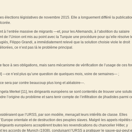
s élections législatives de novembre 2015. Elle a longuement différé la publicati
lcorée.
 à l’entrée massive de migrants —et, pour les Allemands, à l’abolition du salaire
t de l’Union ont mis au point avec la Turquie une procédure pour qu’elle résolve l
és, Filippo Grandi, a immédiatement relevé que la solution choisie viole le droit
iorées, ce n’est pas là le problème principal.
ire face à ses obligations, mais sans mécanisme de vérification de l’usage de ces fo
[10] —ce n’est plus qu’une question de quelques mois, voire de semaines— ;
—ce sera par contre beaucoup plus long et aléatoire—.
ngela Merkel [11], les dirigeants européens se sont contentés de trouver une soluti
dre l’origine du problème et sans tenir compte de l’infiltration de jihadistes parmi ce
sidéraient que l’URSS, par son modèle, menaçait leurs intérêts de classe. Elles
 l’Europe orientale et de destruction des peuples slaves. Malgré les appels répétés
irigeants européens acceptèrent toutes les revendications du chancelier Hitler, y
t les accords de Munich (1938), conduisant l’URSS a pratiquer le sauve-qui-peut e