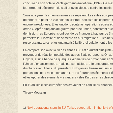
conclure de son côté le Pacte germano-soviétique (1939). Ce n’est
leur erreur et décidèrent de s’allier avec Moscou contre les nazis.
Sous nos yeux, les mêmes erreurs se répètent. Les élites europé
défendent le point de vue colonial d’Israël, soit qu’elles espère
encore inexploitées. Elles ont donc soutenu l’opération secrète é
arabe
». Après cinq ans de guerre par procuration, constatant que 
démission, les Européens ont décidé de financer à hauteur de 3 mil
permettre leur victoire et donc mettre fin aux migrations. Elles ne 
ressortissants turcs, elles ont autorisé la libre-circulation entre l
La comparaison avec la fin des années 30 est d’autant plus juste 
provoquer de réaction notable des autres États européens. Or, a
Chypre, et une bande de quelques kilomètres de profondeur en Syri
l’Union s’en accommode, mais par son attitude, elle encourage A
du chancelier Hitler et du président Erdoğan est basée sur l’unifica
populations de « race allemande » et les épurer des éléments « étr
et les épurer des éléments « étrangers » (les Kurdes et les chrétie
En 1938, les élites européennes croyaient en l’amitié du chancelie
Thierry Meyssan
1)
Next operational steps in EU-Turkey cooperation in the field of 