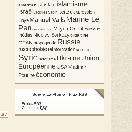
islamisme
islam
américain
Irak
Israël
liberté d'expression
Jacques Sapir
Marine Le
Manuel Valls
Libye
Pen
Moyen-Orient
musique
mondialisation
Nicolas Sarkozy
médias
oligarchie
Russie
OTAN
propagande
russophobie
réinformation
sionisme
Syrie
Union
Ukraine
terrorisme
Européenne
USA
Vladimir
économie
Poutine
Suivre La Plume - Flux RSS
Entries
RSS
Comments
RSS