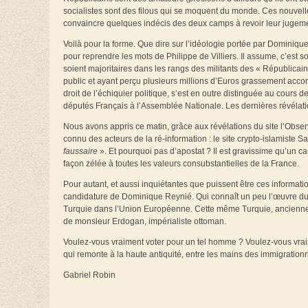
socialistes sont des filous qui se moquent du monde. Ces nouvell
convaincre quelques indécis des deux camps à revoir leur jugeme
Voilà pour la forme. Que dire sur l’idéologie portée par Dominiq
pour reprendre les mots de Philippe de Villiers. Il assume, c’est s
soient majoritaires dans les rangs des militants des « Républicain
public et ayant perçu plusieurs millions d’Euros grassement accor
droit de l’échiquier politique, s’est en outre distinguée au cours
députés Français à l’Assemblée Nationale. Les dernières révélati
Nous avons appris ce matin, grâce aux révélations du site l’Obser
connu des acteurs de la ré-information : le site crypto-islamiste 
faussaire
». Et pourquoi pas d’apostat ? Il est gravissime qu’un 
façon zélée à toutes les valeurs consubstantielles de la France.
Pour autant, et aussi inquiétantes que puissent être ces informati
candidature de Dominique Reynié. Qui connaît un peu l’œuvre du « 
Turquie dans l’Union Européenne. Cette même Turquie, anciennemen
de monsieur Erdogan, impérialiste ottoman.
Voulez-vous vraiment voter pour un tel homme ? Voulez-vous vraim
qui remonte à la haute antiquité, entre les mains des immigration
Gabriel Robin