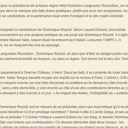
» pour la présidence de la future région Midi-Pyrénées Languedoc-Roussillon, ne c
mps dans la rubrique des faits divers politiques, plutôt que pour son programme. Au
 sa candidature, et le partenariat noué entre Fondapol et le site crypto-islamiste
a enregistré la candidature de Dominique Reynié. Selon Laurent Dubois, journaliste
aucunement sur une analyse juridique du cas posé par Dominique Reynié. Il s’agit 
nistre Manuel Valls, lequel disait récemment qu’il fallait «
assumer l’UMPS
». Il
tes, en se moquant des lois au passage.
 Languedoc-Roussilon : Dominique Reynié, en plus que d’être un danger public sur
as vraiment domicilié en Aveyron, ou dans la région. Son terroir est le très chic 7è
partement à Onet-le-Château, il ment. Dans les faits, il se contente de louer depu
. Notre Tanguy travaille et paie ses impôts sur le revenu à Paris. L’article L-339
s citoyens inscrits sur une liste électorale ou justifiant qu’ils devaient y être inscrit
, sans y être domiciliés, y sont inscrits au rôle d’une des contributions directes au 1
ls devaient y être inscrits à ce jour.
» Au regard des textes, l’inéligibilité du « polito
ue Dominique Reynié soit en mesure de se présenter, alors que tout indique qu’il ne d
ié bénéficie-t-il d’un privilège exorbitant ? Serait-il utile à Carole Delga, et ses 
 de la présider ? Comme l‘indique Laurent Dubois sur son blog, le dossier Domini
ûter une fortune aux contribuables ! Ce dossier démontre déjà deux choses : les
é obligés de refaire leurs documents de campagne qui étaient aussi illégaux), et, le