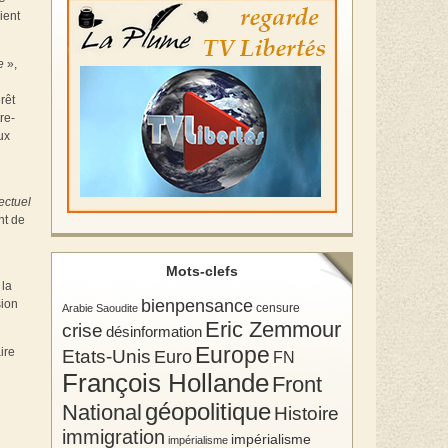
ient
e
»,
rêt
re-
ux
ectuel
nt de
Mots-clefs
 la
bienpensance
sion
Arabie Saoudite
censure
Eric Zemmour
crise
désinformation
Europe
ire
Etats-Unis
Euro
FN
François Hollande
Front
géopolitique
National
Histoire
immigration
impérialisme
impérialisme