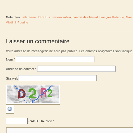
Mots clés :
atlantisme
,
BRICS
,
commémoration
,
contrat des Mistral
,
François Hollande
,
Marc
Vladimir Poutine
Laisser un commentaire
Votre adresse de messagerie ne sera pas publiée. Les champs obligatoires sont indiqu
Nom
*
Adresse de contact
*
Site web
CAPTCHA Code
*