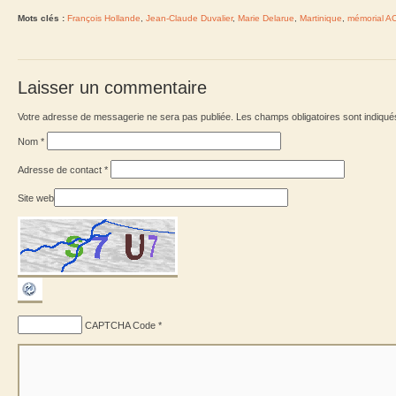
Mots clés :
François Hollande
,
Jean-Claude Duvalier
,
Marie Delarue
,
Martinique
,
mémorial A
Laisser un commentaire
Votre adresse de messagerie ne sera pas publiée. Les champs obligatoires sont indiqu
Nom
*
Adresse de contact
*
Site web
CAPTCHA Code
*