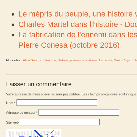
Le mépris du peuple, une histoir
Charles Martel dans l'histoire - Do
La fabrication de l'ennemi dans l
Pierre Conesa (octobre 2016)
Mots clés :
Alain Soral
,
conférence
,
Histoire
,
jésuites
,
libéralisme
,
Lumières
,
Marion Sigaut
,
R
Laisser un commentaire
Votre adresse de messagerie ne sera pas publiée. Les champs obligatoires sont indiqu
Nom
*
Adresse de contact
*
Site web