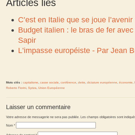
Articles liés
C’est en Italie que se joue l’avenir
Budget italien : le bras de fer av
Sapir
L'impasse européiste - Par Jean B
Mots clés :
capitalisme
,
casse sociale
,
conférence
,
dette
,
dictature européenne
,
économie
,
Roberto Fiorini
,
Syriza
,
Union Européenne
Laisser un commentaire
Votre adresse de messagerie ne sera pas publiée. Les champs obligatoires sont indiqu
Nom
*
Adresse de contact
*