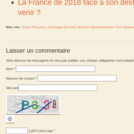
La France de 2018 face à son desti
venir ?
Mots clés :
Action Française
,
charcutage électoral
,
élections départementales
,
Front Nationa
Laisser un commentaire
Votre adresse de messagerie ne sera pas publiée. Les champs obligatoires sont indiqu
Nom
*
Adresse de contact
*
Site web
CAPTCHA Code
*