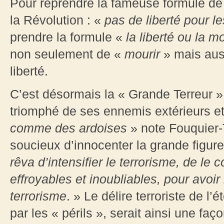
Pour reprendre la fameuse formule de 
la Révolution : «
pas de liberté pour l
prendre la formule «
la liberté ou la mo
non seulement de «
mourir
» mais aus
liberté.
C’est désormais la « Grande Terreur 
triomphé de ses ennemis extérieurs et 
comme des ardoises
» note Fouquier-
soucieux d’innocenter la grande figure 
rêva d’intensifier le terrorisme, de l
effroyables et inoubliables, pour avoir l
terrorisme
. » Le délire terroriste de l’
par les « périls », serait ainsi une faç