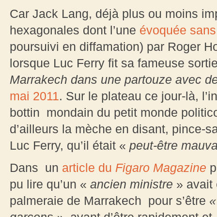
Car Jack Lang, déjà plus ou moins imp
hexagonales dont l’une
évoquée san
poursuivi en diffamation) par Roger Hol
lorsque Luc Ferry fit sa fameuse sorti
Marrakech dans une partouze avec de
mai 2011
. Sur le plateau ce jour-là, l
bottin mondain du petit monde politic
d’ailleurs la mèche en disant, pince-sa
Luc Ferry, qu’il était «
peut-être mauva
Dans un
article du
Figaro Magazine
pa
pu lire qu’un «
ancien ministre
» avait
palmeraie de Marrakech pour s’être
«