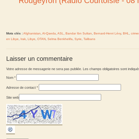
Rougeyron (Radio Courtoisie - 08
Mots clés :
Afghanistan
,
Al-Qaeda
,
ASL
,
Bandar Ibn Sultan
,
Bernard-Henri Lévy
,
BHL
,
crime
en Libye
,
Irak
,
Libye
,
OTAN
,
Selma Benkhelifa
,
Syrie
,
Talibans
Laisser un commentaire
Votre adresse de messagerie ne sera pas publiée. Les champs obligatoires sont indiqu
Nom
*
Adresse de contact
*
Site web