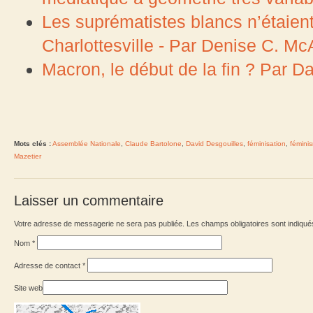
Les suprématistes blancs n’étaien
Charlottesville - Par Denise C. McA
Macron, le début de la fin ? Par D
Mots clés :
Assemblée Nationale
,
Claude Bartolone
,
David Desgouilles
,
féminisation
,
fémini
Mazetier
Laisser un commentaire
Votre adresse de messagerie ne sera pas publiée. Les champs obligatoires sont indiqu
Nom
*
Adresse de contact
*
Site web