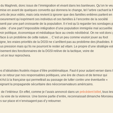
du Maghreb, donc issus de l’immigration et vivant dans les banlieues. Qu’on le veu
a mise en avant de quelques convertis qui donnera le change, tel l’arbre cachant la f
ris de jeux vidéo, mais cela revient à ignorer que des familles entières partent en
oeurement qu’expriment ces individus et ces familles à l’encontre de la société
enti par une part croissante de la population. Il n’est qu’à regarder les sondages 
uble : d’une part l’impossible intégration d’une population immigrée mal accueillie
uvoir politique, économique et médiatique face au credo néolibéral. On ne voit donc
had face à un problème de cette nature… C’est un peu comme vouloir jouer au foot
ne, les vraies priorités de la DGSI ne s’arrêtent pas au problème des jihadistes. Il
s pression mais qu’ils ne pourront le rester ad vitam. Le propre d’une stratégie es
isement des fonctionnaires de la DGSI relève de la tactique, voire de
s et on leur reprochera.
es d’idéalistes frustrés risque d’être problématique. Faut-il pour autant verser dans 
e ce retour par nos responsables politiques, une ère de chaos et de terreur qui
ot Act à la française qui permettrait au passage de lutter contre une éventuelle «
ejoignant la propagande sécuritaire des néoconservateurs américains.
e de l’intérieur. En effet, comme je l’avais annoncé dans un
précédent billet
, tous les
ns la voie de la violence. Une bonne partie d’entre, reconnaissait dimanche Monsieu
sur place et n’envisagent pas d’y retourner.