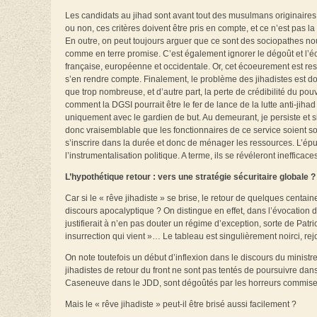
Les candidats au jihad sont avant tout des musulmans originaires 
ou non, ces critères doivent être pris en compte, et ce n’est pas l
En outre, on peut toujours arguer que ce sont des sociopathes nour
comme en terre promise. C’est également ignorer le dégoût et l’éc
française, européenne et occidentale. Or, cet écoeurement est ress
s’en rendre compte. Finalement, le problème des jihadistes est do
que trop nombreuse, et d’autre part, la perte de crédibilité du po
comment la DGSI pourrait être le fer de lance de la lutte anti-ji
uniquement avec le gardien de but. Au demeurant, je persiste et sig
donc vraisemblable que les fonctionnaires de ce service soient sou
s’inscrire dans la durée et donc de ménager les ressources. L’épu
l’instrumentalisation politique. A terme, ils se révéleront inefficace
L’hypothétique retour : vers une stratégie sécuritaire globale ?
Car si le « rêve jihadiste » se brise, le retour de quelques centain
discours apocalyptique ? On distingue en effet, dans l’évocation d
justifierait à n’en pas douter un régime d’exception, sorte de Patri
insurrection qui vient »… Le tableau est singulièrement noirci, r
On note toutefois un début d’inflexion dans le discours du ministr
jihadistes de retour du front ne sont pas tentés de poursuivre da
Caseneuve dans le JDD, sont dégoûtés par les horreurs commises 
Mais le « rêve jihadiste » peut-il être brisé aussi facilement ?