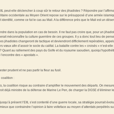
IL peut-elle déclencher à coup sûr le retour des jihadistes ? Répondre par l’affirma
e militaire occidentale au Moyen Orient repose sur le présupposé d’une armée islami
identifié, comme ce fut le cas au Mali. A la différence près que le Mali est un déser
fondre dans la population en cas de besoin. Il ne faut pas croire que, pour un jihadis
serait méconnaître la culture guerrière de ces groupes. Il y a donc tout lieu de pens
es jihadistes changeront de tactique et deviendront difficilement repérables, appel
vœux afin d’assoir le socle du califat. La bataille contre les « croisés » n’est-elle
té ? Quant au ralliement des pays du Golfe et du royaume saoudien, quoiqu’hypothé
à l’encontre des « apostats ».
ster prudent et ne pas partir la fleur au fusil.
coalition :
ts, la coalition risque au contraire d’amplifier le mouvement des départs. On mesur
voit déjà ministre de la défense de Marine Le Pen, de charger la DGSE d’éliminer l
si jusqu’à présent l’EIIL s’est contenté d’une guerre locale, sa stratégie pourrait évol
e mieux que contraindre l’opinion à faire volteface au moyen d’attentats perpétrés su