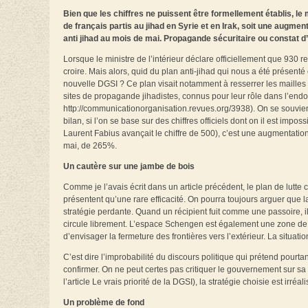
Bien que les chiffres ne puissent être formellement établis, l
de français partis au jihad en Syrie et en Irak, soit une augm
anti jihad au mois de mai. Propagande sécuritaire ou constat d
Lorsque le ministre de l’intérieur déclare officiellement que 930 res
croire. Mais alors, quid du plan anti-jihad qui nous a été présent
nouvelle DGSI ? Ce plan visait notamment à resserrer les mailles du 
sites de propagande jihadistes, connus pour leur rôle dans l’endoc
http://communicationorganisation.revues.org/3938). On se souvient
bilan, si l’on se base sur des chiffres officiels dont on il est impo
Laurent Fabius avançait le chiffre de 500), c’est une augmentatio
mai, de 265%.
Un cautère sur une jambe de bois
Comme je l’avais écrit dans un article précédent, le plan de lutte
présentent qu’une rare efficacité. On pourra toujours arguer que 
stratégie perdante. Quand un récipient fuit comme une passoire, il
circule librement. L’espace Schengen est également une zone de 
d’envisager la fermeture des frontières vers l’extérieur. La situatio
C’est dire l’improbabilité du discours politique qui prétend pourtan
confirmer. On ne peut certes pas critiquer le gouvernement sur sa
l’article Le vrais priorité de la DGSI), la stratégie choisie est ir
Un problème de fond