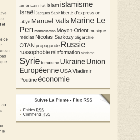
islamisme
islam
américain
Irak
Israël
liberté d'expression
Jacques Sapir
tive
Marine Le
que
Manuel Valls
Libye
t et
Pen
Moyen-Orient
musique
mondialisation
Nicolas Sarkozy
médias
oligarchie
te de
Russie
OTAN
propagande
er
ant un
russophobie
réinformation
sionisme
 pas
Syrie
Union
Ukraine
tique
terrorisme
Européenne
USA
Vladimir
économie
Poutine
Suivre La Plume - Flux RSS
e au
Entries
RSS
es
Comments
RSS
uer
r le