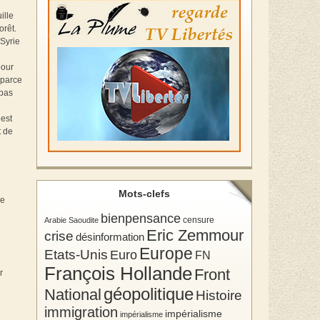
ille
orêt.
 Syrie
pour
 parce
 pas
 est
t de
Mots-clefs
le
bienpensance
Arabie Saoudite
censure
Eric Zemmour
crise
désinformation
Europe
Etats-Unis
Euro
FN
François Hollande
Front
r
géopolitique
National
Histoire
immigration
impérialisme
impérialisme