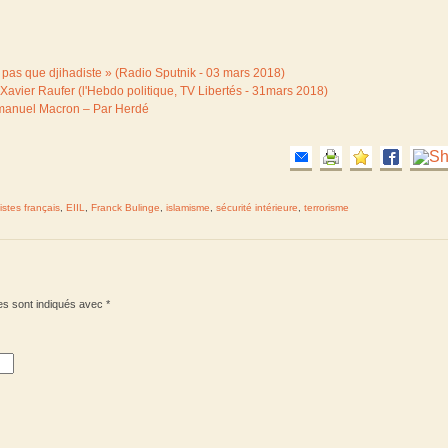
est pas que djihadiste » (Radio Sputnik - 03 mars 2018)
ec Xavier Raufer (l'Hebdo politique, TV Libertés - 31mars 2018)
mmanuel Macron – Par Herdé
istes français
,
EIIL
,
Franck Bulinge
,
islamisme
,
sécurité intérieure
,
terrorisme
es sont indiqués avec
*