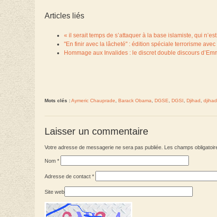
Articles liés
« il serait temps de s’attaquer à la base islamiste, qui n’
"En finir avec la lâcheté" : édition spéciale terrorisme av
Hommage aux Invalides : le discret double discours d’E
Mots clés :
Aymeric Chauprade
,
Barack Obama
,
DGSE
,
DGSI
,
Djihad
,
djihad
Laisser un commentaire
Votre adresse de messagerie ne sera pas publiée. Les champs obligatoir
Nom
*
Adresse de contact
*
Site web