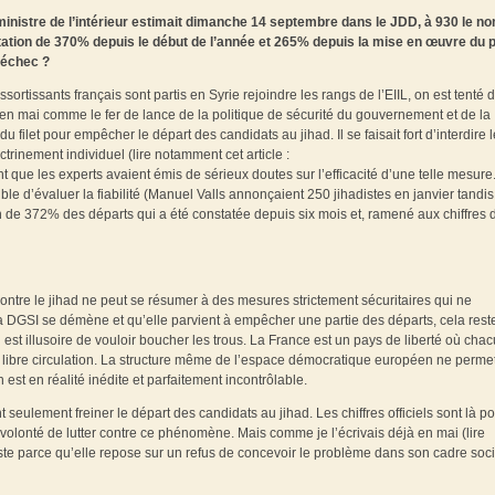
e ministre de l’intérieur estimait dimanche 14 septembre dans le JDD, à 930 le n
entation de 370% depuis le début de l’année et 265% depuis la mise en œuvre du 
’échec ?
sortissants français sont partis en Syrie rejoindre les rangs de l’EIIL, on est tenté d
é en mai comme le fer de lance de la politique de sécurité du gouvernement et de la
filet pour empêcher le départ des candidats au jihad. Il se faisait fort d’interdire 
trinement individuel (lire notamment cet article :
 que les experts avaient émis de sérieux doutes sur l’efficacité d’une telle mesure
ssible d’évaluer la fiabilité (Manuel Valls annonçaient 250 jihadistes en janvier tandi
n de 372% des départs qui a été constatée depuis six mois et, ramené aux chiffres 
 contre le jihad ne peut se résumer à des mesures strictement sécuritaires qui ne
la DGSI se démène et qu’elle parvient à empêcher une partie des départs, cela rest
 est illusoire de vouloir boucher les trous. La France est un pays de liberté où cha
libre circulation. La structure même de l’espace démocratique européen ne perme
n est en réalité inédite et parfaitement incontrôlable.
t seulement freiner le départ des candidats au jihad. Les chiffres officiels sont là po
 volonté de lutter contre ce phénomène. Mais comme je l’écrivais déjà en mai (lire
réaliste parce qu’elle repose sur un refus de concevoir le problème dans son cadre soci