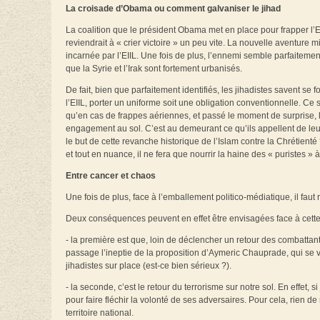
La croisade d’Obama ou comment galvaniser le jihad
La coalition que le président Obama met en place pour frapper l’EI
reviendrait à « crier victoire » un peu vite. La nouvelle aventur
incarnée par l’EIIL. Une fois de plus, l’ennemi semble parfaitement 
que la Syrie et l’Irak sont fortement urbanisés.
De fait, bien que parfaitement identifiés, les jihadistes savent se 
l’EIIL, porter un uniforme soit une obligation conventionnelle. Ce 
qu’en cas de frappes aériennes, et passé le moment de surprise, l
engagement au sol. C’est au demeurant ce qu’ils appellent de leurs 
le but de cette revanche historique de l’Islam contre la Chrétien
et tout en nuance, il ne fera que nourrir la haine des « puristes » 
Entre cancer et chaos
Une fois de plus, face à l’emballement politico-médiatique, il faut re
Deux conséquences peuvent en effet être envisagées face à cette 
- la première est que, loin de déclencher un retour des combattan
passage l’ineptie de la proposition d’Aymeric Chauprade, qui se 
jihadistes sur place (est-ce bien sérieux ?).
- la seconde, c’est le retour du terrorisme sur notre sol. En effet, 
pour faire fléchir la volonté de ses adversaires. Pour cela, rien d
territoire national.