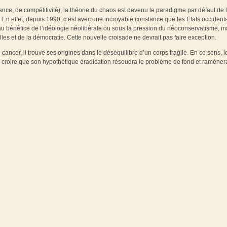
sance, de compétitivité), la théorie du chaos est devenu le paradigme par défaut de 
. En effet, depuis 1990, c’est avec une incroyable constance que les Etats occident
t au bénéfice de l’idéologie néolibérale ou sous la pression du néoconservatisme, m
elles et de la démocratie. Cette nouvelle croisade ne devrait pas faire exception.
ancer, il trouve ses origines dans le déséquilibre d’un corps fragile. En ce sens, l
re de croire que son hypothétique éradication résoudra le problème de fond et ramèner