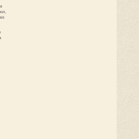
la
aux,
ais
e
a