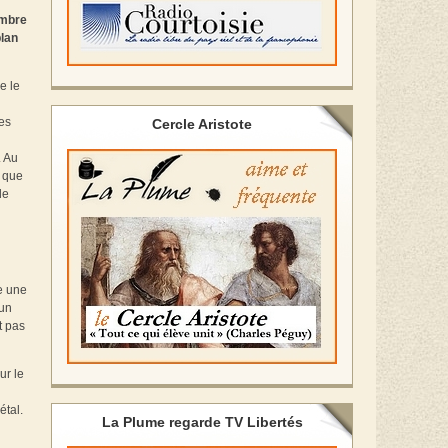
ombre
plan
e le
les
Cercle Aristote
. Au
s que
de
e une
cun
t pas
ur le
étal.
La Plume regarde TV Libertés