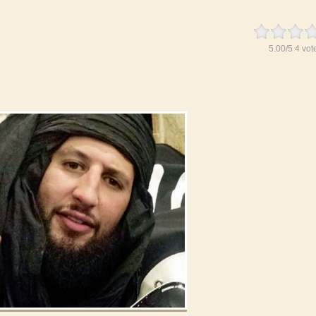
5.00
/
5
4
vot