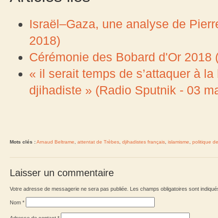
Israël–Gaza, une analyse de Pierr
2018)
Cérémonie des Bobard d'Or 2018 (
« il serait temps de s’attaquer à la
djihadiste » (Radio Sputnik - 03 m
Mots clés :
Arnaud Beltrame
,
attentat de Trèbes
,
djihadistes français
,
islamisme
,
politique de 
Laisser un commentaire
Votre adresse de messagerie ne sera pas publiée. Les champs obligatoires sont indiqu
Nom
*
Adresse de contact
*