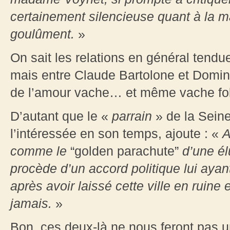
certainement silencieuse quant à la man
goulûment.
»
On sait les relations en général tendue
mais entre Claude Bartolone et Domini
de l’amour vache… et même vache fol
D’autant que le «
parrain
» de la Sein
l’intéressée en son temps, ajoute : «
A
comme le
“golden parachute”
d’une él
procède d’un accord politique lui ayant
après avoir laissé cette ville en ruin
jamais.
»
Bon, ces deux-là ne nous feront pas u