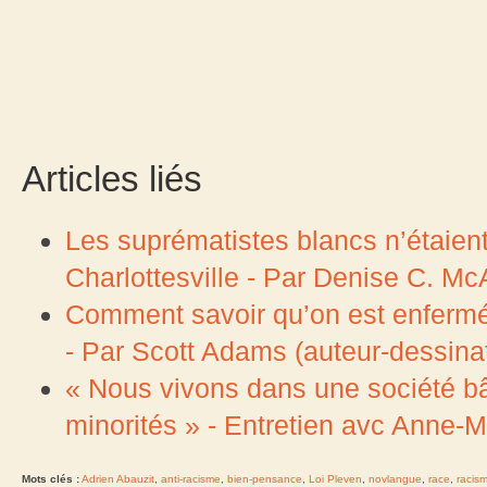
Articles liés
Les suprématistes blancs n’étaien
Charlottesville - Par Denise C. McA
Comment savoir qu’on est enfermé 
- Par Scott Adams (auteur-dessinat
« Nous vivons dans une société bâ
minorités » - Entretien avc Anne-M
Mots clés :
Adrien Abauzit
,
anti-racisme
,
bien-pensance
,
Loi Pleven
,
novlangue
,
race
,
racis