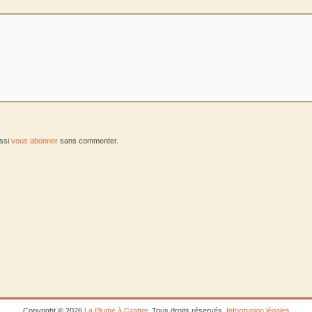
ussi
vous abonner
sans commenter.
Copyright © 2026
La Plume à Gratter
. Tous droits réservés.
Information légales