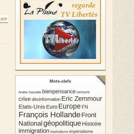
Mots-clefs
bienpensance
Arabie Saoudite
censure
Eric Zemmour
crise
désinformation
Europe
Etats-Unis
Euro
FN
François Hollande
Front
géopolitique
National
Histoire
immigration
impérialisme
impérialisme