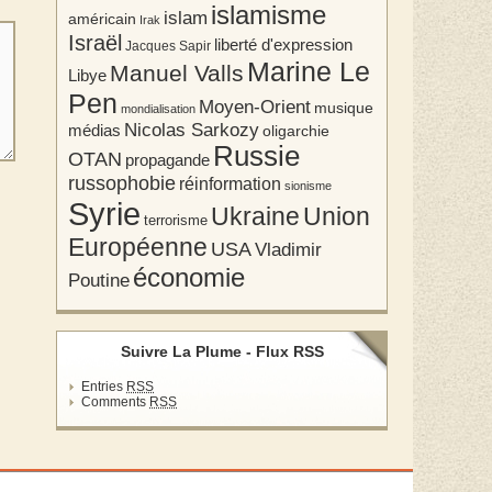
islamisme
islam
américain
Irak
Israël
liberté d'expression
Jacques Sapir
Marine Le
Manuel Valls
Libye
Pen
Moyen-Orient
musique
mondialisation
Nicolas Sarkozy
médias
oligarchie
Russie
OTAN
propagande
russophobie
réinformation
sionisme
Syrie
Union
Ukraine
terrorisme
Européenne
USA
Vladimir
économie
Poutine
Suivre La Plume - Flux RSS
Entries
RSS
Comments
RSS