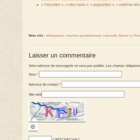
« Fascistes », « néo-nazis », « populistes », « extrême-dro
Mots clés :
délinquance
,
industrie agroalimentaire
,
insécurité
,
Marine Le Pen
Laisser un commentaire
Votre adresse de messagerie ne sera pas publiée. Les champs obligatoir
Nom
*
Adresse de contact
*
Site web
CAPTCHA Code
*