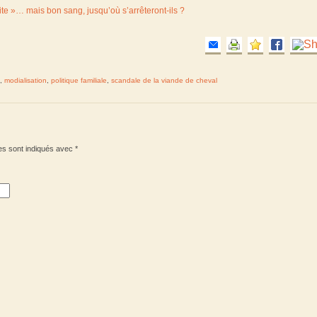
ite »… mais bon sang, jusqu’où s’arrêteront-ils ?
,
modialisation
,
politique familiale
,
scandale de la viande de cheval
es sont indiqués avec
*