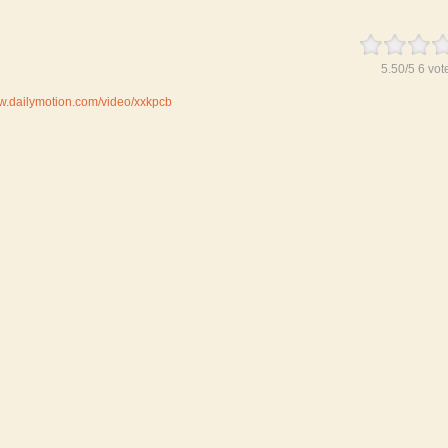
5.50
/
5
6
vot
ww.dailymotion.com/video/xxkpcb