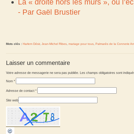
La « droite hors les murs », ou l’éc
- Par Gaël Brustier
Mots clés :
Harlem Désir
,
Jean-Michel Ribes
,
mariage pour tous
,
Palmarès de la Connerie A
Laisser un commentaire
Votre adresse de messagerie ne sera pas publiée. Les champs obligatoires sont indiqu
Nom
*
Adresse de contact
*
Site web