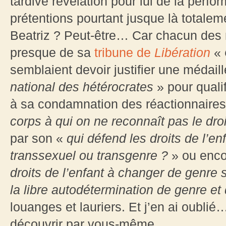
tardive révélation pour lui de la perf
prétentions pourtant jusque là totaleme
Beatriz ? Peut-être… Car chacun des
presque de sa
tribune de
Libération
«
semblaient devoir justifier une médail
national des hétérocrates
» pour qualif
à sa condamnation des réactionnaires
corps à qui on ne reconnaît pas le dr
par son «
qui défend les droits de l’en
transsexuel ou transgenre ?
» ou enco
droits de l’enfant à changer de genre s’
la libre autodétermination de genre et
louanges et lauriers. Et j’en ai oublié
découvrir par vous-même.