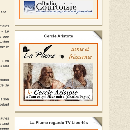
ment
ntales
.
« Le
Cercle Aristote
ir que
 avion
mme le
r »
en
l faut
tional
que se
is son
pelant
nautés
La Plume regarde TV Libertés
r seul
 bonne