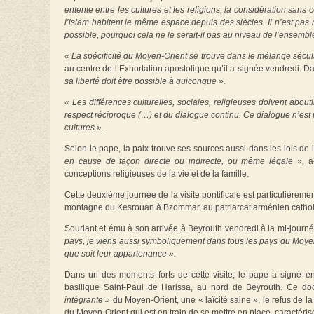
entente entre les cultures et les religions, la considération san
l’islam habitent le même espace depuis des siècles. Il n’est pas
possible, pourquoi cela ne le serait-il pas au niveau de l’ensemble
« La spécificité du Moyen-Orient se trouve dans le mélange sécu
au centre de l’Exhortation apostolique qu’il a signée vendredi. D
sa liberté doit être possible à quiconque ».
« Les différences culturelles, sociales, religieuses doivent about
respect réciproque (…) et du dialogue continu. Ce dialogue n’est
cultures ».
Selon le pape, la paix trouve ses sources aussi dans les lois de 
en cause de façon directe ou indirecte, ou même légale »,
a-
conceptions religieuses de la vie et de la famille.
Cette deuxième journée de la visite pontificale est particulièremen
montagne du Kesrouan à Bzommar, au patriarcat arménien catholiq
Souriant et ému à son arrivée à Beyrouth vendredi à la mi-journé
pays, je viens aussi symboliquement dans tous les pays du Moyen
que soit leur appartenance ».
Dans un des moments forts de cette visite, le pape a signé en
basilique Saint-Paul de Harissa, au nord de Beyrouth. Ce d
intégrante »
du Moyen-Orient, une « laïcité saine », le refus de la
du Moyen-Orient qui est en train de se mettre en place, caractéris