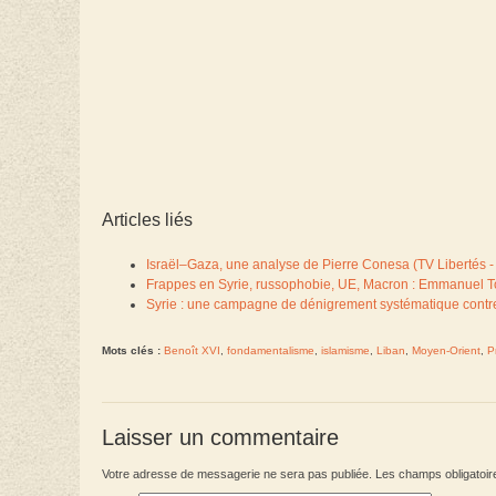
Articles liés
Israël–Gaza, une analyse de Pierre Conesa (TV Libertés -
Frappes en Syrie, russophobie, UE, Macron : Emmanuel To
Syrie : une campagne de dénigrement systématique contre
Mots clés :
Benoît XVI
,
fondamentalisme
,
islamisme
,
Liban
,
Moyen-Orient
,
P
Laisser un commentaire
Votre adresse de messagerie ne sera pas publiée. Les champs obligatoir