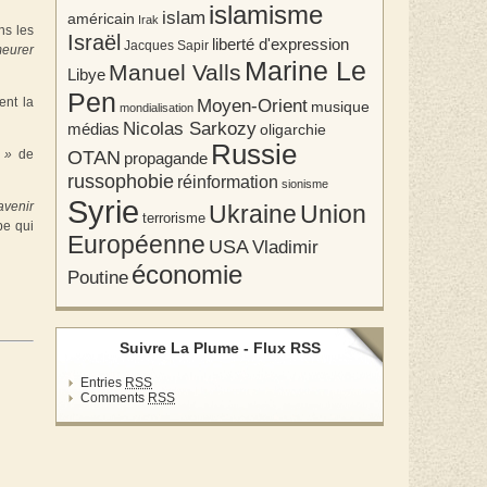
islamisme
islam
américain
Irak
ns les
Israël
liberté d'expression
Jacques Sapir
meurer
Marine Le
Manuel Valls
Libye
Pen
Moyen-Orient
ent la
musique
mondialisation
Nicolas Sarkozy
médias
oligarchie
Russie
OTAN
 »
de
propagande
russophobie
réinformation
sionisme
Syrie
avenir
Union
Ukraine
terrorisme
pe qui
Européenne
USA
Vladimir
économie
Poutine
Suivre La Plume - Flux RSS
Entries
RSS
Comments
RSS