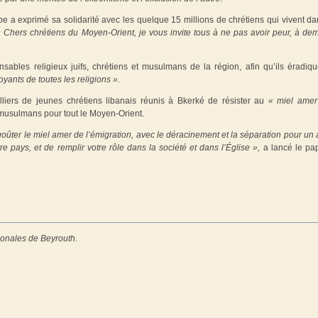
e a exprimé sa solidarité avec les quelque 15 millions de chrétiens qui vivent da
« Chers chrétiens du Moyen-Orient, je vous invite tous à ne pas avoir peur, à de
sables religieux juifs, chrétiens et musulmans de la région, afin qu’ils éradiqu
oyants de toutes les religions ».
ers de jeunes chrétiens libanais réunis à Bkerké de résister au
« miel amer
 musulmans pour tout le Moyen-Orient.
oûter le miel amer de l’émigration, avec le déracinement et la séparation pour un 
tre pays, et de remplir votre rôle dans la société et dans l’Église »,
a lancé le pa
ionales de Beyrouth.