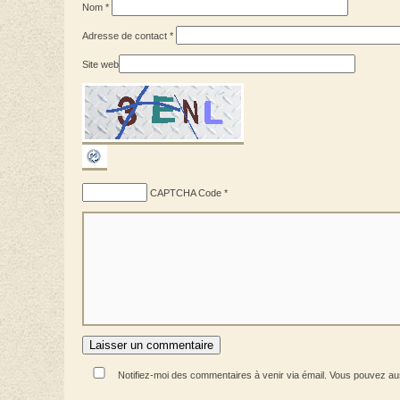
Nom
*
Adresse de contact
*
Site web
CAPTCHA Code
*
Notifiez-moi des commentaires à venir via émail. Vous pouvez a