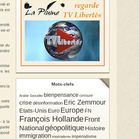
nté et
la est
ersité
vie et
use du
randes
remise
re les
Mots-clefs
ers la
bienpensance
Arabie Saoudite
censure
Eric Zemmour
crise
 votre
désinformation
quelle
Europe
Etats-Unis
Euro
FN
François Hollande
Front
- à la
géopolitique
National
Histoire
partie
opposé
immigration
impérialisme
impérialisme