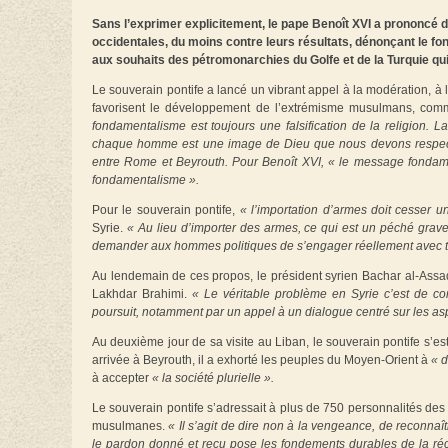
Sans l’exprimer explicitement, le pape Benoît XVI a prononcé d
occidentales, du moins contre leurs résultats, dénonçant le fo
aux souhaits des pétromonarchies du Golfe et de la Turquie qu
Le souverain pontife a lancé un vibrant appel à la modération, à 
favorisent le développement de l’extrémisme musulmans, com
fondamentalisme est toujours une falsification de la religion. La
chaque homme est une image de Dieu que nous devons respecter
entre Rome et Beyrouth. Pour Benoît XVI, « le message fondamenta
fondamentalisme ».
Pour le souverain pontife,
« l’importation d’armes doit cesser u
Syrie.
« Au lieu d’importer des armes, ce qui est un péché grave, 
demander aux hommes politiques de s’engager réellement avec toute
Au lendemain de ces propos, le président syrien Bachar al-Assad 
Lakhdar Brahimi.
« Le véritable problème en Syrie c’est de combi
poursuit, notamment par un appel à un dialogue centré sur les asp
Au deuxième jour de sa visite au Liban, le souverain pontife s’es
arrivée à Beyrouth, il a exhorté les peuples du Moyen-Orient à
« 
à accepter
« la société plurielle ».
Le souverain pontife s’adressait à plus de 750 personnalités des 
musulmanes.
« Il s’agit de dire non à la vengeance, de reconnaî
le pardon donné et reçu pose les fondements durables de la réco