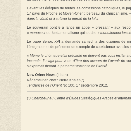
Devant les évêques de toutes les confessions catholiques, le pap
17 pays du Proche et Moyen-Orient, berceau du christianisme.
dans la vérité et à cultiver la pureté de la foi ».
Le souverain pontife a lancé un appel
« pressant »
aux respon
« menace »
du fondamentalisme qui touche
« mortellement les cr
Le pape Benoît XVI a demandé samedi à des dizaines de milli
l’émigration et de présenter un exemple de coexistence avec les
« Même le chômage et la précarité ne doivent pas vous inciter à g
incertain. Il s’agit pour vous d’être des acteurs de l’avenir de vo
s’exprimait devant le patriarcat maronite de Bkerké.
New Orient News
(Liban)
Rédacteur en chef : Pierre Khalaf (*)
Tendances de l’Orient
No 100, 17 septembre 2012.
(*) Chercheur au Centre d’Études Stratégiques Arabes et Internat