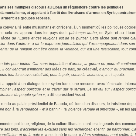
ans ses multiples discours au Liban un réquisitoire contre les politiques
ndamentalisme, et appelant à l’arrêt des livraisons d’armes en Syrie, contraire
i arment les groupes rebelles.
la convivialité entre musulmans et chrétiens, à un moment où les politiques occide
me cela est apparu dans les pays dudit
printemps arabe
, en Syrie et au Liban
 tâche de l’Église et des religions est de se purifier. Cette tâche doit rendre cla
 dans l’autre », a dit le pape aux journalistes qui l’accompagnaient dans son
l de la religion doit être contre la violence, qui est une falsification, tout co
ne fois pour toutes. Car sans importation d’armes, la guerre ne pourrait continue
il conviendrait d’importer des idées de paix, de créativité, d’amour du prochain. I
 leur force avec créativité, pour la paix, contre la violence »,
a-t-il ajouté.
a appelé à un dialogue inter-syrien lors d’une rencontre avec l’émissaire interna
ner l’aspect politique et le travail sur le terrain. Le travail sur l’aspect politi
irations du peuple syrien »,
a dit le président Assad.
t rendu au palais présidentiel de Baabda, où, lors d’un discours, le troisième depu
dire non à la vengeance »
et à bannir
« la violence verbale et physique »,
en les ap
mondes politique, religieux, de la culture libanais, dont les dirigeants des commu
tre ses torts, d’accepter les excuses sans les rechercher, et enfin de pardonner. Ca
nciliation et de la paix »,
a souligné le pape.
« Alors seulement peut croître la