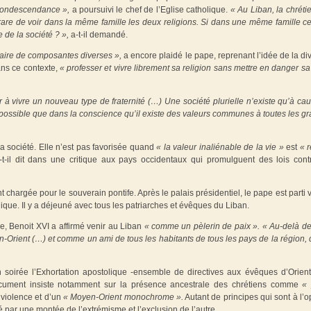
s condescendance »,
a poursuivi le chef de l’Eglise catholique.
« Au Liban, la chrétie
 rare de voir dans la même famille les deux religions. Si dans une même famille ce
 de la société ? »,
a-t-il demandé.
laire de composantes diverses »,
a encore plaidé le pape, reprenant l’idée de la div
ans ce contexte,
« professer et vivre librement sa religion sans mettre en danger sa 
ir à vivre un nouveau type de fraternité (…) Une société plurielle n’existe qu’à ca
 possible que dans la conscience qu’il existe des valeurs communes à toutes les g
la société. Elle n’est pas favorisée quand
« la valeur inaliénable de la vie »
est
« 
t-il dit dans une critique aux pays occidentaux qui promulguent des lois cont
t chargée pour le souverain pontife. Après le palais présidentiel, le pape est parti v
ue. Il y a déjeuné avec tous les patriarches et évêques du Liban.
e, Benoit XVI a affirmé venir au Liban
« comme un pèlerin de paix ».
« Au-delà de
-Orient (…) et comme un ami de tous les habitants de tous les pays de la région, 
 soirée l’Exhortation apostolique -ensemble de directives aux évêques d’Orient
ocument insiste notamment sur la présence ancestrale des chrétiens comme
« 
 violence et d’un
« Moyen-Orient monochrome ».
Autant de principes qui sont à l’
é par une montée de l’extrémisme et l’exclusion de l’autre.