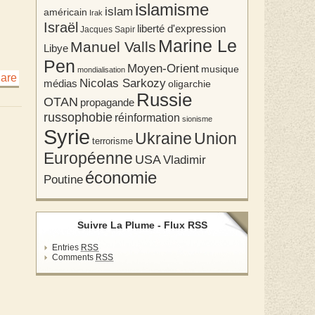
islamisme
islam
américain
Irak
Israël
liberté d'expression
Jacques Sapir
Marine Le
Manuel Valls
Libye
Pen
Moyen-Orient
musique
mondialisation
Nicolas Sarkozy
médias
oligarchie
Russie
OTAN
propagande
russophobie
réinformation
sionisme
Syrie
Union
Ukraine
terrorisme
Européenne
USA
Vladimir
économie
Poutine
Suivre La Plume - Flux RSS
Entries
RSS
Comments
RSS