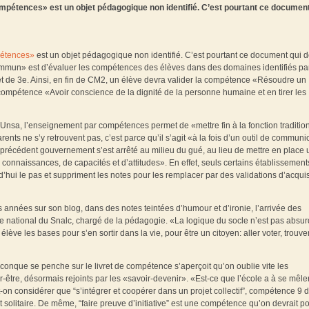
compétences» est un objet pédagogique non identifié. C’est pourtant ce document
pétences»
est un objet pédagogique non identifié. C’est pourtant ce document qui do
commun» est d’évaluer les compétences des élèves dans des domaines identifiés par
 et de 3e. Ainsi, en fin de CM2, un élève devra valider la compétence «Résoudre un
 compétence «Avoir conscience de la dignité de la personne humaine et en tirer les
sa, l’enseignement par compétences permet de «mettre fin à la fonction traditio
arents ne s’y retrouvent pas, c’est parce qu’il s’agit «à la fois d’un outil de communi
le précédent gouvernement s’est arrêté au milieu du gué, au lieu de mettre en place 
connaissances, de capacités et d’attitudes». En effet, seuls certains établissement
’hui le pas et suppriment les notes pour les remplacer par des validations d’acquis
s années sur son blog, dans des notes teintées d’humour et d’ironie, l’arrivée des
e national du Snalc, chargé de la pédagogie. «La logique du socle n’est pas absur
élève les bases pour s’en sortir dans la vie, pour être un citoyen: aller voter, trouve
iconque se penche sur le livret de compétence s’aperçoit qu’on oublie vite les
-être, désormais rejoints par les «savoir-devenir». «Est-ce que l’école a à se mêle
-on considérer que “s’intégrer et coopérer dans un projet collectif”, compétence 9 
st solitaire. De même, “faire preuve d’initiative” est une compétence qu’on devrait p