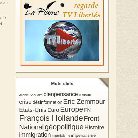
ve du
s de
re
Mots-clefs
bienpensance
Arabie Saoudite
censure
Eric Zemmour
crise
désinformation
Europe
Etats-Unis
Euro
FN
François Hollande
Front
géopolitique
National
Histoire
immigration
impérialisme
impérialisme