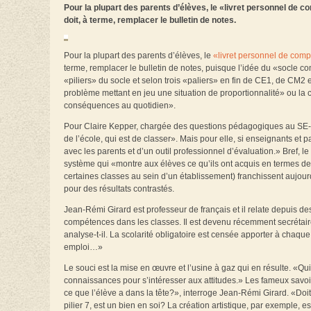
Pour la plupart des parents d’élèves, le «livret personnel de 
doit, à terme, remplacer le bulletin de notes.
Pour la plupart des parents d’élèves, le
«livret personnel de com
terme, remplacer le bulletin de notes, puisque l’idée du «socle 
«piliers» du socle et selon trois «paliers» en fin de CE1, de CM2
problème mettant en jeu une situation de proportionnalité» ou la
conséquences au quotidien».
Pour Claire Kepper, chargée des questions pédagogiques au SE-Un
de l’école, qui est de classer». Mais pour elle, si enseignants et p
avec les parents et d’un outil professionnel d’évaluation.» Bref, 
système qui «montre aux élèves ce qu’ils ont acquis en termes de 
certaines classes au sein d’un établissement) franchissent aujourd
pour des résultats contrastés.
Jean-Rémi Girard est professeur de français et il relate depuis de
compétences dans les classes. Il est devenu récemment secrétair
analyse-t-il. La scolarité obligatoire est censée apporter à chaque 
emploi…»
Le souci est la mise en œuvre et l’usine à gaz qui en résulte. «Qu
connaissances pour s’intéresser aux attitudes.» Les fameux savoir
ce que l’élève a dans la tête?», interroge Jean-Rémi Girard. «Doit
pilier 7, est un bien en soi? La création artistique, par exemple, e