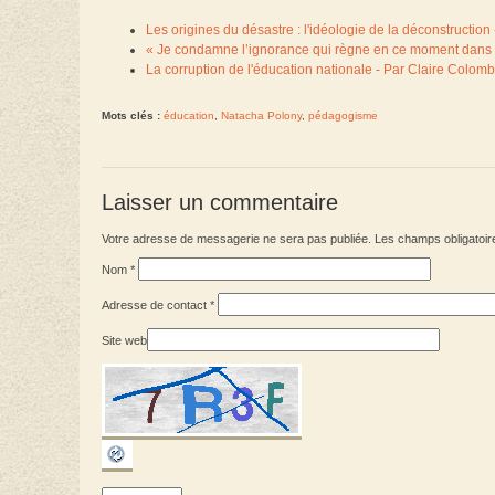
Les origines du désastre : l'idéologie de la déconstruction
« Je condamne l’ignorance qui règne en ce moment dans l
La corruption de l'éducation nationale - Par Claire Colo
Mots clés :
éducation
,
Natacha Polony
,
pédagogisme
Laisser un commentaire
Votre adresse de messagerie ne sera pas publiée. Les champs obligatoir
Nom
*
Adresse de contact
*
Site web