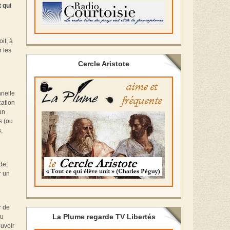
 qui
it, à
 les
Cercle Aristote
nnelle
cation
un
s (ou
,
de,
r un
r de
La Plume regarde TV Libertés
du
ouvoir