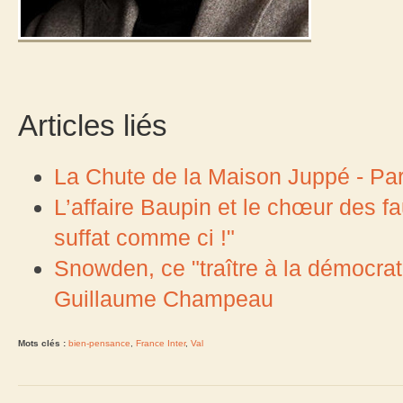
Articles liés
La Chute de la Maison Juppé - Par
L’affaire Baupin et le chœur des f
suffat comme ci !"
Snowden, ce "traître à la démocrati
Guillaume Champeau
Mots clés :
bien-pensance
,
France Inter
,
Val