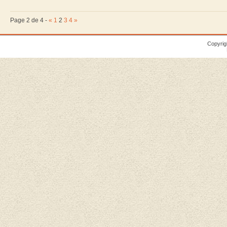
Page 2 de 4 -
«
1
2
3
4
»
Copyrig