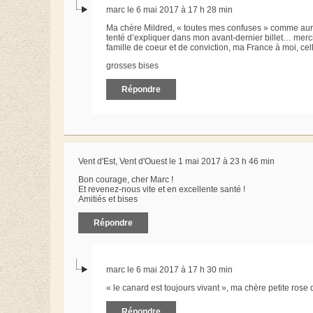
marc le 6 mai 2017 à 17 h 28 min
Ma chère Mildred, « toutes mes confuses » comme aurait
tenté d’expliquer dans mon avant-dernier billet… merci
famille de coeur et de conviction, ma France à moi, cell
grosses bises
Répondre
Vent d'Est, Vent d'Ouest le 1 mai 2017 à 23 h 46 min
Bon courage, cher Marc !
Et revenez-nous vite et en excellente santé !
Amitiés et bises
Répondre
marc le 6 mai 2017 à 17 h 30 min
« le canard est toujours vivant », ma chère petite rose
Répondre