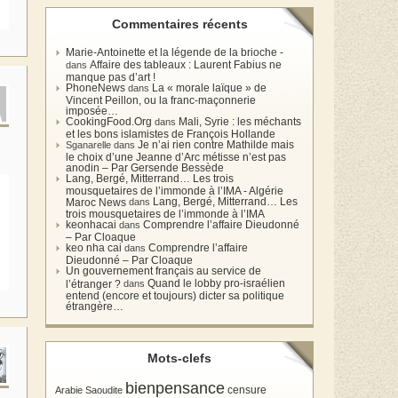
Commentaires récents
Marie-Antoinette et la légende de la brioche -
Affaire des tableaux : Laurent Fabius ne
dans
manque pas d’art !
PhoneNews
La « morale laïque » de
dans
Vincent Peillon, ou la franc-maçonnerie
imposée…
CookingFood.Org
Mali, Syrie : les méchants
dans
et les bons islamistes de François Hollande
Je n’ai rien contre Mathilde mais
Sganarelle dans
le choix d’une Jeanne d’Arc métisse n’est pas
anodin – Par Gersende Bessède
Lang, Bergé, Mitterrand… Les trois
mousquetaires de l’immonde à l’IMA - Algérie
Lang, Bergé, Mitterrand… Les
Maroc News
dans
trois mousquetaires de l’immonde à l’IMA
keonhacai
Comprendre l’affaire Dieudonné
dans
– Par Cloaque
keo nha cai
Comprendre l’affaire
dans
Dieudonné – Par Cloaque
Un gouvernement français au service de
Quand le lobby pro-israélien
l’étranger ?
dans
entend (encore et toujours) dicter sa politique
étrangère…
Mots-clefs
bienpensance
Arabie Saoudite
censure