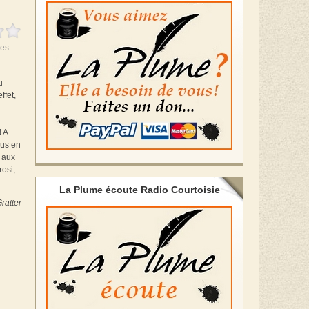
es
u
ffet,
! A
ous en
e aux
rosi,
La Plume écoute Radio Courtoisie
ratter