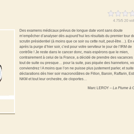
4.75
/
5
20
vot
Des examens médicaux prévus de longue date vont sans doute
m’empêcher d’analyser dès aujourd’hui les résultats du premier tour d
scrutin présidentiel (à moins que ce soir ou cette nuit, peut-être…). En e
après la purge d’hier soir, c’est pour votre serviteur le jour de l’IRM de
contrôle ! Je reste dans le cancer donc, mais espérons que le mien,
contrairement à celui de la France, a décidé de prendre des vacances 
tout de suite ou presque… pour la suite, pas piquée des hannetons, v
conviendrez ! A moins que l’on ne puisse plus justement parler, et suit
déclarations dès hier soir macronolâtres de Fillon, Baroin, Raffarin, Est
NKM et tout leur orchestre, de cloportes…
Marc LEROY –
La Plume à G