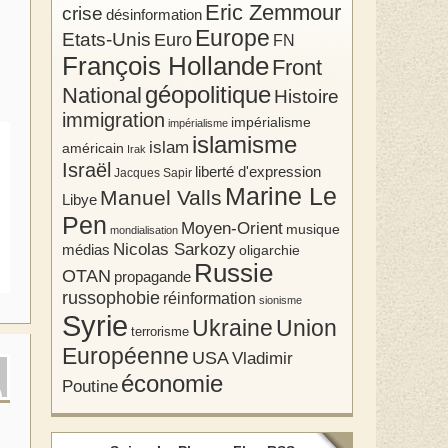
Eric Zemmour
crise
désinformation
Europe
Etats-Unis
Euro
FN
François Hollande
Front
géopolitique
National
Histoire
immigration
impérialisme
impérialisme
islamisme
islam
américain
Irak
Israël
liberté d'expression
Jacques Sapir
Marine Le
Manuel Valls
Libye
Pen
Moyen-Orient
musique
mondialisation
Nicolas Sarkozy
médias
oligarchie
Russie
OTAN
propagande
russophobie
réinformation
sionisme
Syrie
Union
Ukraine
terrorisme
Européenne
USA
Vladimir
économie
Poutine